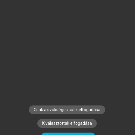
Jelöld meg a számodra fontos részeket, és
készíts
saját
jegyzeteket!
Egyéni előfizetéssel további
MeRSZ+ funkciókat
és
tartalmakat is elérhetsz.
Csak a szükséges sütik elfogadása
SZERZŐKNEK
CÉGEKNEK
KÖNYVTÁROSOKNAK
Kiválasztottak elfogadása
SZERKESZTÉSI ÉS LEKTORÁLÁSI ALAPELVEK