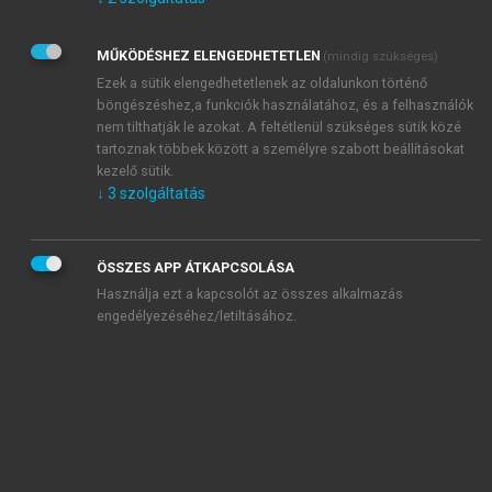
Kérek értesítést az Akadémiai Kiadó Zrt. újdonságairól,
akcióiról.
MŰKÖDÉSHEZ ELENGEDHETETLEN
(mindig szükséges)
Az
Adatkezelési tájékoztatóban
foglaltakat tudomásul
veszem és elfogadom.
Ezek a sütik elengedhetetlenek az oldalunkon történő
Az
Általános vásárlási feltételeket
, valamint a
szotar.net
és a
böngészéshez,a funkciók használatához, és a felhasználók
mersz.hu
oldalak licencszerződéseiben foglaltakat
nem tilthatják le azokat. A feltétlenül szükséges sütik közé
tudomásul veszem és elfogadom.
tartoznak többek között a személyre szabott beállításokat
kezelő sütik.
↓
3
szolgáltatás
KIPRÓBÁLOM
ÖSSZES APP ÁTKAPCSOLÁSA
Használja ezt a kapcsolót az összes alkalmazás
engedélyezéséhez/letiltásához.
MIÉRT ÉRDEMES A MERSZ ONLINE
OKOSKÖNYVTÁRAT HASZNÁLNI?