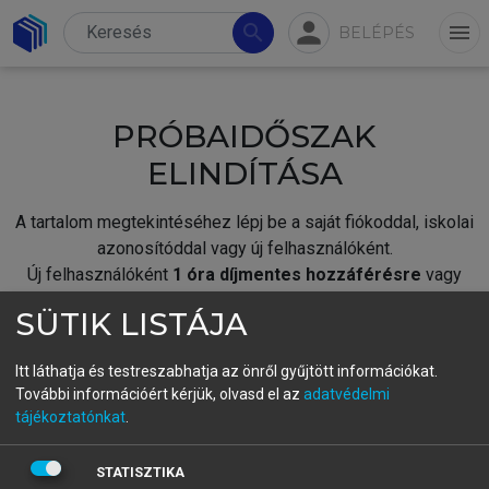
person
search
menu
BELÉPÉS
PRÓBAIDŐSZAK
ELINDÍTÁSA
A tartalom megtekintéséhez lépj be a saját fiókoddal, iskolai
azonosítóddal vagy új felhasználóként.
Új felhasználóként
1 óra díjmentes hozzáférésre
vagy
jogosult.
SÜTIK LISTÁJA
A próbaidőszak elindításához,
jelentkezz
be meglévő
fiókoddal,
vagy hozz létre új fiókot.
Itt láthatja és testreszabhatja az önről gyűjtött információkat.
További információért kérjük, olvasd el az
adatvédelmi
A regisztráció után a
próbaidőszak
automatikusan
elindul.
tájékoztatónkat
.
BELÉPÉS SAJÁT FIÓKKAL
STATISZTIKA