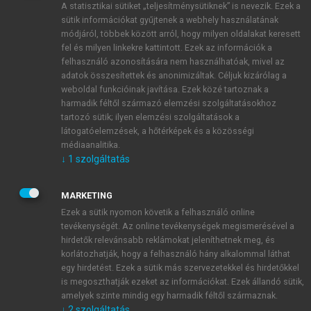
A statisztikai sütiket „teljesítménysütiknek” is nevezik. Ezek a
sütik információkat gyűjtenek a webhely használatának
módjáról, többek között arról, hogy milyen oldalakat keresett
ÚJ FIÓK LÉTREHOZÁSA
fel és milyen linkekre kattintott. Ezek az információk a
1 óra díjmentes hozzáférés
felhasználó azonosítására nem használhatóak, mivel az
adatok összesítettek és anonimizáltak. Céljuk kizárólag a
weboldal funkcióinak javítása. Ezek közé tartoznak a
E-MAIL-CÍM
harmadik féltől származó elemzési szolgáltatásokhoz
tartozó sütik; ilyen elemzési szolgáltatások a
látogatóelemzések, a hőtérképek és a közösségi
NÉV
médiaanalitika.
↓
1
szolgáltatás
JELSZÓ
MARKETING
Ezek a sütik nyomon követik a felhasználó online
tevékenységét. Az online tevékenységek megismerésével a
JELSZÓ ÚJRA
hirdetők relevánsabb reklámokat jeleníthetnek meg, és
korlátozhatják, hogy a felhasználó hány alkalommal láthat
egy hirdetést. Ezek a sütik más szervezetekkel és hirdetőkkel
is megoszthatják ezeket az információkat. Ezek állandó sütik,
Kérek értesítést a MeRSZ újdonságairól, akcióiról.
amelyek szinte mindig egy harmadik féltől származnak.
↓
2
szolgáltatás