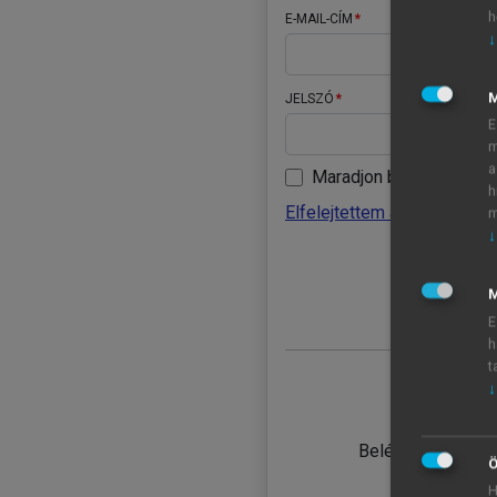
h
E-MAIL-CÍM
↓
JELSZÓ
E
m
a
Maradjon belépve
h
Elfelejtettem a jelszavamat
m
↓
BELÉ
M
E
h
t
↓
TANULÓ
Belépés intézmén
Ö
H