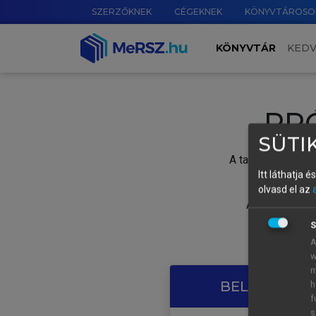
SZERZŐKNEK
CÉGEKNEK
KÖNYVTÁROSO
KÖNYVTÁR
KED
PR
SÜTIK
A tartalom megtek
Itt láthatja 
olvasd el az
A próbaidősza
S
A
w
m
BELÉPÉS SAJ
h
f
s