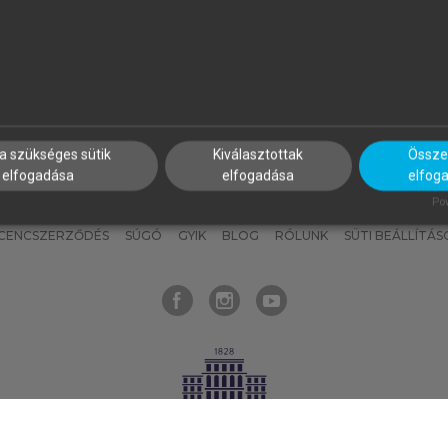
nyokat, hogy bármikor azonnal
részeket, és
készíts
saj
hozzájuk férhess!
jegyzeteket!
a szükséges sütik
Kiválasztottak
Összes
elfogadása
elfogadása
elfog
KNAK
SZERKESZTÉSI ÉS LEKTORÁLÁSI ALAPELVEK
MI – ÁLTALÁNOS
Pow
ICENCSZERZŐDÉS
SÚGÓ
GYIK
BLOG
RÓLUNK
SÜTI BEÁLLÍTÁS