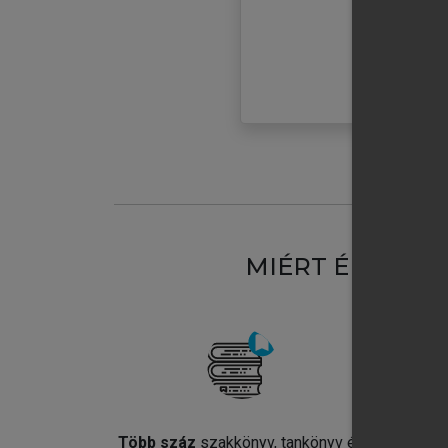
MIÉRT ÉRDEME
Több száz
szakkönyv, tankönyv és
Jel