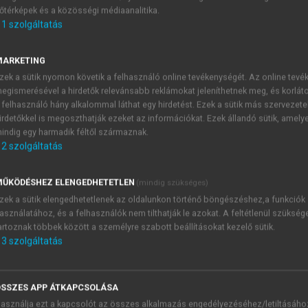
őtérképek és a közösségi médiaanalitika.
E-MAIL-CÍM
1
szolgáltatás
MARKETING
NÉV
zek a sütik nyomon követik a felhasználó online tevékenységét. Az online tev
egismerésével a hirdetők relevánsabb reklámokat jeleníthetnek meg, és korlát
 felhasználó hány alkalommal láthat egy hirdetést. Ezek a sütik más szervezete
JELSZÓ
irdetőkkel is megoszthatják ezeket az információkat. Ezek állandó sütik, amely
indig egy harmadik féltől származnak.
2
szolgáltatás
JELSZÓ ÚJRA
PÉS
ŰKÖDÉSHEZ ELENGEDHETETLEN
(mindig szükséges)
zek a sütik elengedhetetlenek az oldalunkon történő böngészéshez,a funkciók
asználatához, és a felhasználók nem tilthatják le azokat. A feltétlenül szükség
Kérek értesítést a MeRSZ új
artoznak többek között a személyre szabott beállításokat kezelő sütik.
Kérek értesítést az Akadémi
3
szolgáltatás
akcióiról.
 VAGY?
Az
Adatkezelési tájékozta
yi azonosítóval
veszem és elfogadom.
SSZES APP ÁTKAPCSOLÁSA
Az
Általános vásárlási felt
asználja ezt a kapcsolót az összes alkalmazás engedélyezéséhez/letiltásáho