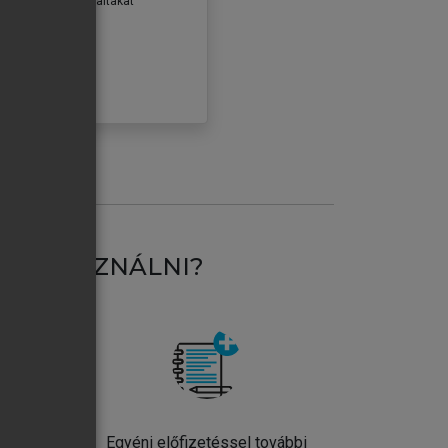
erződéseiben foglaltakat
ogadom.
ÓBÁLOM
AT HASZNÁLNI?
ntos
Egyéni előfizetéssel további