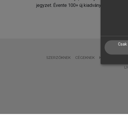
jegyzet. Évente 100+ új kiadvány.
kiadvá
Csak 
SZERZŐKNEK
CÉGEKNEK
KÖNYVTÁROSO
L
Verzió: 2.7.2