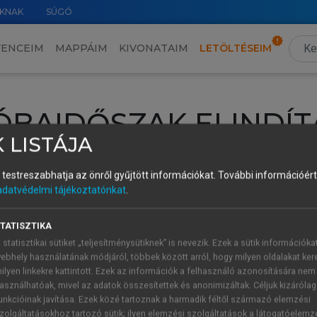
KNAK
SÚGÓ
VENCEIM
MAPPÁIM
KIVONATAIM
LETÖLTÉSEIM
ÓBAIDŐSZAK ELINDÍT
 LISTÁJA
intéséhez lépj be a saját fiókoddal, iskolai azonosítóddal vagy ú
és testreszabhatja az önről gyűjtött információkat.
További információért 
Új felhasználóként
1 óra díjmentes hozzáférésre
vagy jogosult
adatvédelmi tájékoztatónkat
.
k elindításához,
jelentkezz
be meglévő fiókoddal,
vagy hozz lé
A regisztráció után a
próbaidőszak
automatikusan
elindul.
TATISZTIKA
 statisztikai sütiket „teljesítménysütiknek” is nevezik. Ezek a sütik információka
ebhely használatának módjáról, többek között arról, hogy milyen oldalakat kere
ilyen linkekre kattintott. Ezek az információk a felhasználó azonosítására nem
ÚJ FIÓK 
ÁT FIÓKKAL
asználhatóak, mivel az adatok összesítettek és anonimizáltak. Céljuk kizáróla
1 óra díjme
unkcióinak javítása. Ezek közé tartoznak a harmadik féltől származó elemzési
zolgáltatásokhoz tartozó sütik; ilyen elemzési szolgáltatások a látogatóelemz