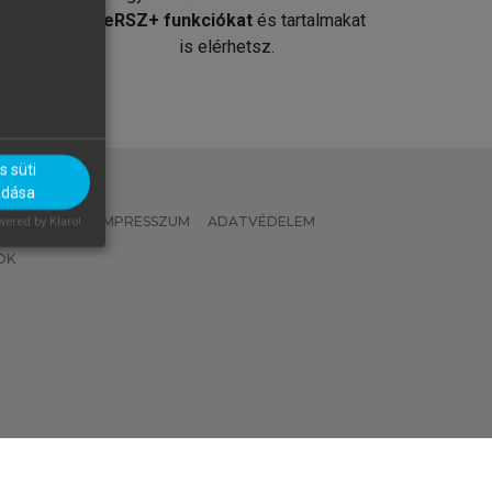
át
MeRSZ+ funkciókat
és tartalmakat
is elérhetsz.
 süti
adása
 IRÁNYELVEK
IMPRESSZUM
ADATVÉDELEM
ered by Klaro!
OK