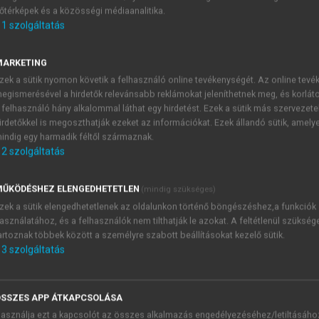
őtérképek és a közösségi médiaanalitika.
E-MAIL-CÍM
1
szolgáltatás
MARKETING
NÉV
zek a sütik nyomon követik a felhasználó online tevékenységét. Az online tev
egismerésével a hirdetők relevánsabb reklámokat jeleníthetnek meg, és korlát
 felhasználó hány alkalommal láthat egy hirdetést. Ezek a sütik más szervezete
JELSZÓ
irdetőkkel is megoszthatják ezeket az információkat. Ezek állandó sütik, amely
indig egy harmadik féltől származnak.
2
szolgáltatás
JELSZÓ ÚJRA
PÉS
ŰKÖDÉSHEZ ELENGEDHETETLEN
(mindig szükséges)
zek a sütik elengedhetetlenek az oldalunkon történő böngészéshez,a funkciók
asználatához, és a felhasználók nem tilthatják le azokat. A feltétlenül szükség
Kérek értesítést a MeRSZ új
artoznak többek között a személyre szabott beállításokat kezelő sütik.
Kérek értesítést az Akadémi
3
szolgáltatás
akcióiról.
 VAGY?
Az
Adatkezelési tájékozta
yi azonosítóval
veszem és elfogadom.
SSZES APP ÁTKAPCSOLÁSA
Az
Általános vásárlási felt
asználja ezt a kapcsolót az összes alkalmazás engedélyezéséhez/letiltásáho