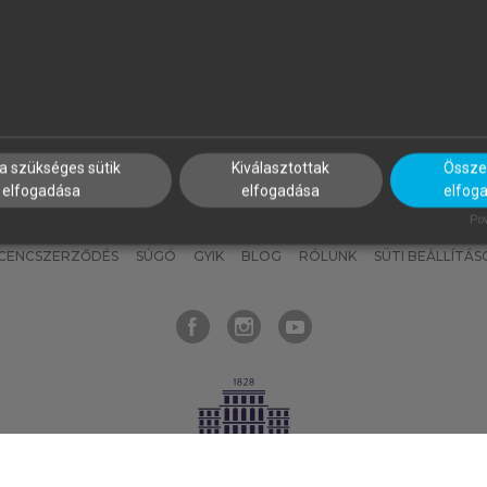
nyokat, hogy bármikor azonnal
részeket, és
készíts
saj
hozzájuk férhess!
jegyzeteket!
a szükséges sütik
Kiválasztottak
Összes
elfogadása
elfogadása
elfog
KNAK
SZERKESZTÉSI ÉS LEKTORÁLÁSI ALAPELVEK
MI – ÁLTALÁNOS
Pow
ICENCSZERZŐDÉS
SÚGÓ
GYIK
BLOG
RÓLUNK
SÜTI BEÁLLÍTÁS