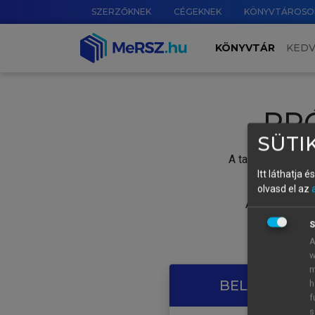
SZERZŐKNEK
CÉGEKNEK
KÖNYVTÁROSO
KÖNYVTÁR
KED
PR
SÜTIK
A tartalom megtek
Itt láthatja 
olvasd el az
A próbaidősza
S
A
w
m
BELÉPÉS SAJ
h
f
s