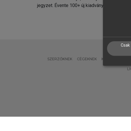
jegyzet. Évente 100+ új kiadvány.
kiadvá
Csak 
SZERZŐKNEK
CÉGEKNEK
KÖNYVTÁROSO
L
Verzió: 2.7.2