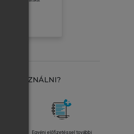
erződéseiben foglaltakat
ogadom.
ÓBÁLOM
AT HASZNÁLNI?
ntos
Egyéni előfizetéssel további