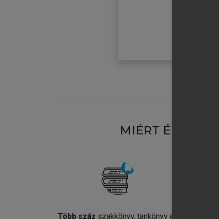
MIÉRT ÉRDEME
Több száz
szakkönyv, tankönyv és
Jel