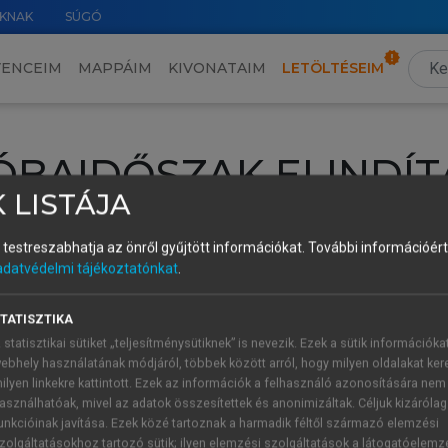
KNAK
SÚGÓ
VENCEIM
MAPPÁIM
KIVONATAIM
LETÖLTÉSEIM
ÓBAIDŐSZAK ELINDÍT
 LISTÁJA
intéséhez lépj be a saját fiókoddal, iskolai azonosítóddal vagy ú
és testreszabhatja az önről gyűjtött információkat.
További információért 
Új felhasználóként
1 óra díjmentes hozzáférésre
vagy jogosult
adatvédelmi tájékoztatónkat
.
k elindításához,
jelentkezz
be meglévő fiókoddal,
vagy hozz lé
A regisztráció után a
próbaidőszak
automatikusan
elindul.
TATISZTIKA
 statisztikai sütiket „teljesítménysütiknek” is nevezik. Ezek a sütik információka
ebhely használatának módjáról, többek között arról, hogy milyen oldalakat kere
ilyen linkekre kattintott. Ezek az információk a felhasználó azonosítására nem
ÚJ FIÓK 
ÁT FIÓKKAL
asználhatóak, mivel az adatok összesítettek és anonimizáltak. Céljuk kizáróla
1 óra díjme
unkcióinak javítása. Ezek közé tartoznak a harmadik féltől származó elemzési
zolgáltatásokhoz tartozó sütik; ilyen elemzési szolgáltatások a látogatóelemz