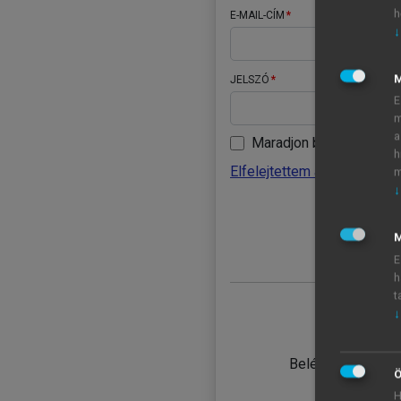
h
E-MAIL-CÍM
↓
JELSZÓ
E
m
a
Maradjon belépve
h
Elfelejtettem a jelszavamat
m
↓
BELÉ
M
E
h
t
↓
TANULÓ
Belépés intézmén
Ö
H