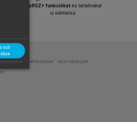
át
MeRSZ+ funkciókat
és tartalmakat
is elérhetsz.
 süti
adása
 IRÁNYELVEK
IMPRESSZUM
ADATVÉDELEM
ered by Klaro!
OK