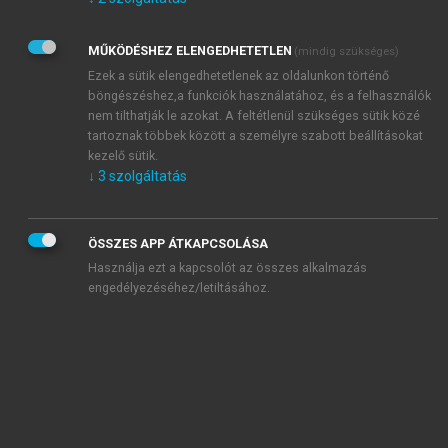
Kérek értesítést az Akadémiai Kiadó Zrt. újdonságairól,
akcióiról.
MŰKÖDÉSHEZ ELENGEDHETETLEN
(mindig szükséges)
Az
Adatkezelési tájékoztatóban
foglaltakat tudomásul
veszem és elfogadom.
Ezek a sütik elengedhetetlenek az oldalunkon történő
Az
Általános vásárlási feltételeket
, valamint a
szotar.net
és a
böngészéshez,a funkciók használatához, és a felhasználók
mersz.hu
oldalak licencszerződéseiben foglaltakat
nem tilthatják le azokat. A feltétlenül szükséges sütik közé
tudomásul veszem és elfogadom.
tartoznak többek között a személyre szabott beállításokat
kezelő sütik.
↓
3
szolgáltatás
KIPRÓBÁLOM
ÖSSZES APP ÁTKAPCSOLÁSA
Használja ezt a kapcsolót az összes alkalmazás
engedélyezéséhez/letiltásához.
MIÉRT ÉRDEMES A MERSZ ONLINE
OKOSKÖNYVTÁRAT HASZNÁLNI?