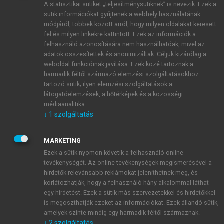
A statisztikai sütiket „teljesítménysütiknek” is nevezik. Ezek a
sütik információkat gyűjtenek a webhely használatának
módjáról, többek között arról, hogy milyen oldalakat keresett
ÚJ FIÓK LÉTREHOZÁSA
fel és milyen linkekre kattintott. Ezek az információk a
1 óra díjmentes hozzáférés
felhasználó azonosítására nem használhatóak, mivel az
adatok összesítettek és anonimizáltak. Céljuk kizárólag a
weboldal funkcióinak javítása. Ezek közé tartoznak a
E-MAIL-CÍM
harmadik féltől származó elemzési szolgáltatásokhoz
tartozó sütik; ilyen elemzési szolgáltatások a
látogatóelemzések, a hőtérképek és a közösségi
NÉV
médiaanalitika.
↓
1
szolgáltatás
JELSZÓ
MARKETING
Ezek a sütik nyomon követik a felhasználó online
tevékenységét. Az online tevékenységek megismerésével a
JELSZÓ ÚJRA
hirdetők relevánsabb reklámokat jeleníthetnek meg, és
korlátozhatják, hogy a felhasználó hány alkalommal láthat
egy hirdetést. Ezek a sütik más szervezetekkel és hirdetőkkel
is megoszthatják ezeket az információkat. Ezek állandó sütik,
Kérek értesítést a MeRSZ újdonságairól, akcióiról.
amelyek szinte mindig egy harmadik féltől származnak.
↓
2
szolgáltatás