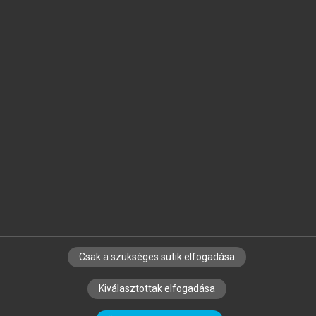
Jelöld meg a számodra fontos részeket, és
készíts
saját
jegyzeteket!
Egyéni előfizetéssel további
MeRSZ+ funkciókat
és
tartalmakat is elérhetsz.
Csak a szükséges sütik elfogadása
SZERZŐKNEK
CÉGEKNEK
KÖNYVTÁROSOKNAK
Kiválasztottak elfogadása
SZERKESZTÉSI ÉS LEKTORÁLÁSI ALAPELVEK