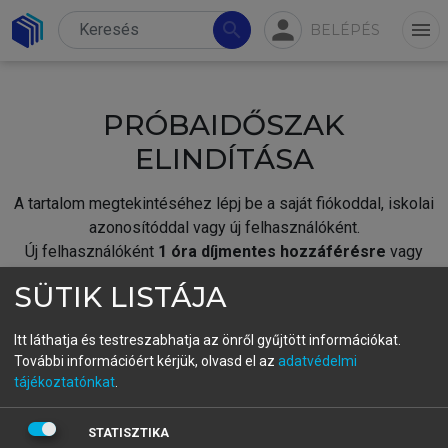
person
search
menu
BELÉPÉS
PRÓBAIDŐSZAK
ELINDÍTÁSA
A tartalom megtekintéséhez lépj be a saját fiókoddal, iskolai
azonosítóddal vagy új felhasználóként.
Új felhasználóként
1 óra díjmentes hozzáférésre
vagy
jogosult.
SÜTIK LISTÁJA
A próbaidőszak elindításához,
jelentkezz
be meglévő
fiókoddal,
vagy hozz létre új fiókot.
Itt láthatja és testreszabhatja az önről gyűjtött információkat.
További információért kérjük, olvasd el az
adatvédelmi
A regisztráció után a
próbaidőszak
automatikusan
elindul.
tájékoztatónkat
.
BELÉPÉS SAJÁT FIÓKKAL
STATISZTIKA