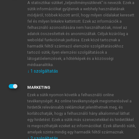
A statisztikai sütiket „teljesítménysütiknek” is nevezik. Ezek a
sütik információkat gyűjtenek a webhely használatának
módjáról, többek között arról, hogy milyen oldalakat keresett
ÚJ FIÓK LÉTREHOZÁSA
fel és milyen linkekre kattintott. Ezek az információk a
1 óra díjmentes hozzáférés
felhasználó azonosítására nem használhatóak, mivel az
adatok összesítettek és anonimizáltak. Céljuk kizárólag a
weboldal funkcióinak javítása. Ezek közé tartoznak a
E-MAIL-CÍM
harmadik féltől származó elemzési szolgáltatásokhoz
tartozó sütik; ilyen elemzési szolgáltatások a
látogatóelemzések, a hőtérképek és a közösségi
NÉV
médiaanalitika.
↓
1
szolgáltatás
JELSZÓ
MARKETING
Ezek a sütik nyomon követik a felhasználó online
tevékenységét. Az online tevékenységek megismerésével a
JELSZÓ ÚJRA
hirdetők relevánsabb reklámokat jeleníthetnek meg, és
korlátozhatják, hogy a felhasználó hány alkalommal láthat
egy hirdetést. Ezek a sütik más szervezetekkel és hirdetőkkel
is megoszthatják ezeket az információkat. Ezek állandó sütik,
Kérek értesítést a MeRSZ újdonságairól, akcióiról.
amelyek szinte mindig egy harmadik féltől származnak.
↓
2
szolgáltatás