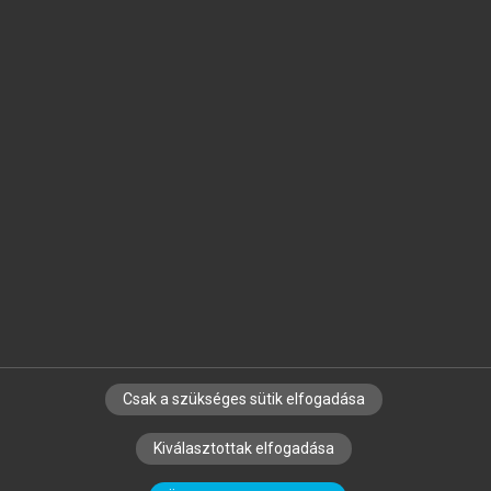
Jelöld meg a számodra fontos részeket, és
készíts
saját
jegyzeteket!
Egyéni előfizetéssel további
MeRSZ+ funkciókat
és
tartalmakat is elérhetsz.
Csak a szükséges sütik elfogadása
SZERZŐKNEK
CÉGEKNEK
KÖNYVTÁROSOKNAK
Kiválasztottak elfogadása
SZERKESZTÉSI ÉS LEKTORÁLÁSI ALAPELVEK