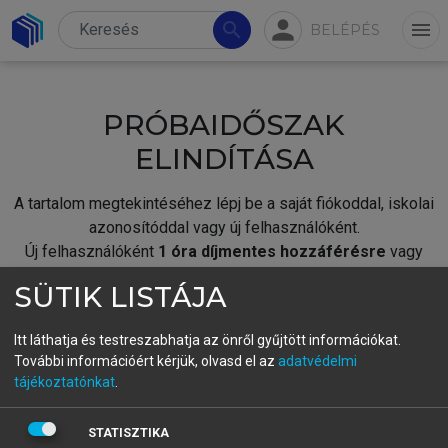
person
search
menu
BELÉPÉS
PRÓBAIDŐSZAK
ELINDÍTÁSA
A tartalom megtekintéséhez lépj be a saját fiókoddal, iskolai
azonosítóddal vagy új felhasználóként.
Új felhasználóként
1 óra díjmentes hozzáférésre
vagy
jogosult.
SÜTIK LISTÁJA
A próbaidőszak elindításához,
jelentkezz
be meglévő
fiókoddal,
vagy hozz létre új fiókot.
Itt láthatja és testreszabhatja az önről gyűjtött információkat.
További információért kérjük, olvasd el az
adatvédelmi
A regisztráció után a
próbaidőszak
automatikusan
elindul.
tájékoztatónkat
.
BELÉPÉS SAJÁT FIÓKKAL
STATISZTIKA