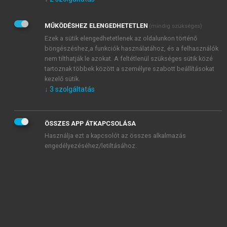
Kérek értesítést az Akadémiai Kiadó Zrt. újdonságairól,
akcióiról.
MŰKÖDÉSHEZ ELENGEDHETETLEN
(mindig szükséges)
Az
Adatkezelési tájékoztatóban
foglaltakat tudomásul
veszem és elfogadom.
Ezek a sütik elengedhetetlenek az oldalunkon történő
Az
Általános vásárlási feltételeket
, valamint a
szotar.net
és a
böngészéshez,a funkciók használatához, és a felhasználók
mersz.hu
oldalak licencszerződéseiben foglaltakat
nem tilthatják le azokat. A feltétlenül szükséges sütik közé
tudomásul veszem és elfogadom.
tartoznak többek között a személyre szabott beállításokat
kezelő sütik.
↓
3
szolgáltatás
KIPRÓBÁLOM
ÖSSZES APP ÁTKAPCSOLÁSA
Használja ezt a kapcsolót az összes alkalmazás
engedélyezéséhez/letiltásához.
MIÉRT ÉRDEMES A MERSZ ONLINE
OKOSKÖNYVTÁRAT HASZNÁLNI?