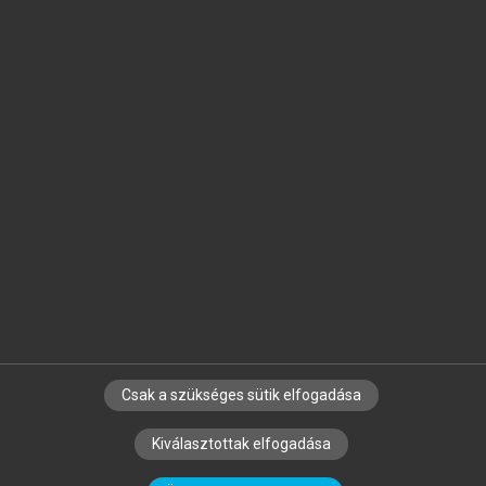
Jelöld meg a számodra fontos részeket, és
készíts
saját
jegyzeteket!
Egyéni előfizetéssel további
MeRSZ+ funkciókat
és
tartalmakat is elérhetsz.
Csak a szükséges sütik elfogadása
SZERZŐKNEK
CÉGEKNEK
KÖNYVTÁROSOKNAK
Kiválasztottak elfogadása
SZERKESZTÉSI ÉS LEKTORÁLÁSI ALAPELVEK