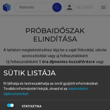
person
search
menu
BELÉPÉS
PRÓBAIDŐSZAK
ELINDÍTÁSA
A tartalom megtekintéséhez lépj be a saját fiókoddal, iskolai
azonosítóddal vagy új felhasználóként.
Új felhasználóként
1 óra díjmentes hozzáférésre
vagy
jogosult.
SÜTIK LISTÁJA
A próbaidőszak elindításához,
jelentkezz
be meglévő
fiókoddal,
vagy hozz létre új fiókot.
Itt láthatja és testreszabhatja az önről gyűjtött információkat.
További információért kérjük, olvasd el az
adatvédelmi
A regisztráció után a
próbaidőszak
automatikusan
elindul.
tájékoztatónkat
.
BELÉPÉS SAJÁT FIÓKKAL
STATISZTIKA