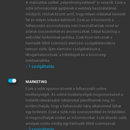
A statisztikai sütiket „teljesítménysütiknek” is nevezik. Ezek a
sütik információkat gyűjtenek a webhely használatának
módjáról, többek között arról, hogy milyen oldalakat keresett
ÚJ FIÓK LÉTREHOZÁSA
fel és milyen linkekre kattintott. Ezek az információk a
1 óra díjmentes hozzáférés
felhasználó azonosítására nem használhatóak, mivel az
adatok összesítettek és anonimizáltak. Céljuk kizárólag a
weboldal funkcióinak javítása. Ezek közé tartoznak a
E-MAIL-CÍM
harmadik féltől származó elemzési szolgáltatásokhoz
tartozó sütik; ilyen elemzési szolgáltatások a
látogatóelemzések, a hőtérképek és a közösségi
NÉV
médiaanalitika.
↓
1
szolgáltatás
JELSZÓ
MARKETING
Ezek a sütik nyomon követik a felhasználó online
tevékenységét. Az online tevékenységek megismerésével a
JELSZÓ ÚJRA
hirdetők relevánsabb reklámokat jeleníthetnek meg, és
korlátozhatják, hogy a felhasználó hány alkalommal láthat
egy hirdetést. Ezek a sütik más szervezetekkel és hirdetőkkel
is megoszthatják ezeket az információkat. Ezek állandó sütik,
Kérek értesítést a MeRSZ újdonságairól, akcióiról.
amelyek szinte mindig egy harmadik féltől származnak.
↓
2
szolgáltatás