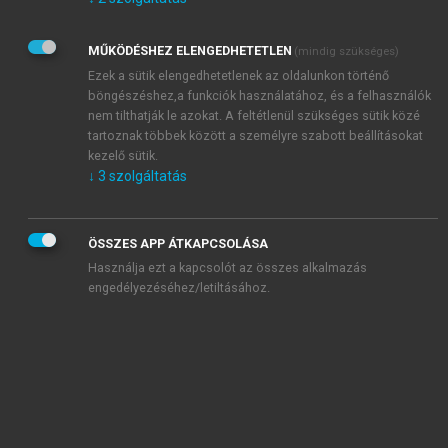
Kérek értesítést az Akadémiai Kiadó Zrt. újdonságairól,
akcióiról.
MŰKÖDÉSHEZ ELENGEDHETETLEN
(mindig szükséges)
Az
Adatkezelési tájékoztatóban
foglaltakat tudomásul
veszem és elfogadom.
Ezek a sütik elengedhetetlenek az oldalunkon történő
Az
Általános vásárlási feltételeket
, valamint a
szotar.net
és a
böngészéshez,a funkciók használatához, és a felhasználók
mersz.hu
oldalak licencszerződéseiben foglaltakat
nem tilthatják le azokat. A feltétlenül szükséges sütik közé
tudomásul veszem és elfogadom.
tartoznak többek között a személyre szabott beállításokat
kezelő sütik.
↓
3
szolgáltatás
KIPRÓBÁLOM
ÖSSZES APP ÁTKAPCSOLÁSA
Használja ezt a kapcsolót az összes alkalmazás
engedélyezéséhez/letiltásához.
MIÉRT ÉRDEMES A MERSZ ONLINE
OKOSKÖNYVTÁRAT HASZNÁLNI?