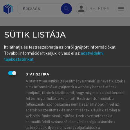
person
search
menu
BELÉPÉS
SÜTIK LISTÁJA
Itt láthatja és testreszabhatja az önről gyűjtött információkat.
További információért kérjük, olvasd el az
adatvédelmi
1.1. A monográfia témája és
tájékoztatónkat
.
célkitűzése
STATISZTIKA
A monográfia célja, hogy a funkcionális kognitív
A statisztikai sütiket „teljesítménysütiknek” is nevezik. Ezek a
sütik információkat gyűjtenek a webhely használatának
pragmatika szemléletét (
Verschueren 1999
;
Croft
módjáról, többek között arról, hogy milyen oldalakat keresett
2009
;
Verschueren–Östman eds. 2009
;
Sinha 2014
;
fel és milyen linkekre kattintott. Ezek az információk a
Tátrai 2017a
) érvényesítve elméletileg,
felhasználó azonosítására nem használhatóak, mivel az
módszertanilag és empirikusan egyaránt
adatok összesítettek és anonimizáltak. Céljuk kizárólag a
weboldal funkcióinak javítása. Ezek közé tartoznak a
megalapozott leírását adja a számítógép
harmadik féltől származó elemzési szolgáltatásokhoz
közvetítette diskurzusok (vö.
Herring–Stein–
tartozó sütik; ilyen elemzési szolgáltatások a