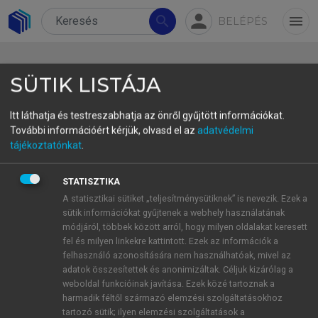
person
search
menu
BELÉPÉS
SÜTIK LISTÁJA
Itt láthatja és testreszabhatja az önről gyűjtött információkat.
További információért kérjük, olvasd el az
adatvédelmi
3. szakasz: A kreatív feladat
tájékoztatónkat
.
Minden megoldás jó megoldás. Kifejezetten egyéni
STATISZTIKA
ötletére, értelmezésére, megoldására vagyok
A statisztikai sütiket „teljesítménysütiknek” is nevezik. Ezek a
kíváncsi!
sütik információkat gyűjtenek a webhely használatának
módjáról, többek között arról, hogy milyen oldalakat keresett
fel és milyen linkekre kattintott. Ezek az információk a
felhasználó azonosítására nem használhatóak, mivel az
Kísérlet („A” változat):
adatok összesítettek és anonimizáltak. Céljuk kizárólag a
Kérem, hogy egy külön erre a célra létrehozott
weboldal funkcióinak javítása. Ezek közé tartoznak a
Word file-ban alkossa meg A JÓ REGÉNY
harmadik féltől származó elemzési szolgáltatásokhoz
tartozó sütik; ilyen elemzési szolgáltatások a