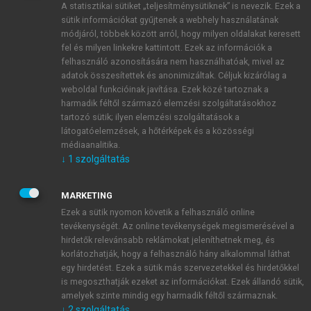
A statisztikai sütiket „teljesítménysütiknek” is nevezik. Ezek a
sütik információkat gyűjtenek a webhely használatának
módjáról, többek között arról, hogy milyen oldalakat keresett
ÚJ FIÓK LÉTREHOZÁSA
fel és milyen linkekre kattintott. Ezek az információk a
1 óra díjmentes hozzáférés
felhasználó azonosítására nem használhatóak, mivel az
adatok összesítettek és anonimizáltak. Céljuk kizárólag a
weboldal funkcióinak javítása. Ezek közé tartoznak a
E-MAIL-CÍM
harmadik féltől származó elemzési szolgáltatásokhoz
tartozó sütik; ilyen elemzési szolgáltatások a
látogatóelemzések, a hőtérképek és a közösségi
NÉV
médiaanalitika.
↓
1
szolgáltatás
JELSZÓ
MARKETING
Ezek a sütik nyomon követik a felhasználó online
tevékenységét. Az online tevékenységek megismerésével a
JELSZÓ ÚJRA
hirdetők relevánsabb reklámokat jeleníthetnek meg, és
korlátozhatják, hogy a felhasználó hány alkalommal láthat
egy hirdetést. Ezek a sütik más szervezetekkel és hirdetőkkel
is megoszthatják ezeket az információkat. Ezek állandó sütik,
Kérek értesítést a MeRSZ újdonságairól, akcióiról.
amelyek szinte mindig egy harmadik féltől származnak.
↓
2
szolgáltatás