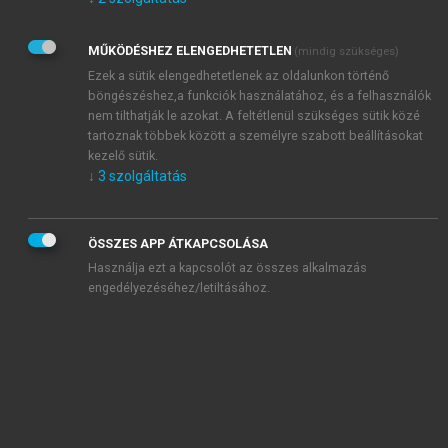
Kérek értesítést az Akadémiai Kiadó Zrt. újdonságairól,
akcióiról.
MŰKÖDÉSHEZ ELENGEDHETETLEN
(mindig szükséges)
Az
Adatkezelési tájékoztatóban
foglaltakat tudomásul
veszem és elfogadom.
Ezek a sütik elengedhetetlenek az oldalunkon történő
Az
Általános vásárlási feltételeket
, valamint a
szotar.net
és a
böngészéshez,a funkciók használatához, és a felhasználók
mersz.hu
oldalak licencszerződéseiben foglaltakat
nem tilthatják le azokat. A feltétlenül szükséges sütik közé
tudomásul veszem és elfogadom.
tartoznak többek között a személyre szabott beállításokat
kezelő sütik.
↓
3
szolgáltatás
KIPRÓBÁLOM
ÖSSZES APP ÁTKAPCSOLÁSA
Használja ezt a kapcsolót az összes alkalmazás
engedélyezéséhez/letiltásához.
MIÉRT ÉRDEMES A MERSZ ONLINE
OKOSKÖNYVTÁRAT HASZNÁLNI?