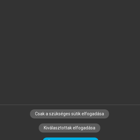
Jelöld meg a számodra fontos részeket, és
készíts
saját
jegyzeteket!
Egyéni előfizetéssel további
MeRSZ+ funkciókat
és
tartalmakat is elérhetsz.
Csak a szükséges sütik elfogadása
SZERZŐKNEK
CÉGEKNEK
KÖNYVTÁROSOKNAK
Kiválasztottak elfogadása
SZERKESZTÉSI ÉS LEKTORÁLÁSI ALAPELVEK