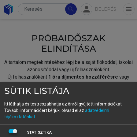
person
search
menu
BELÉPÉS
PRÓBAIDŐSZAK
ELINDÍTÁSA
A tartalom megtekintéséhez lépj be a saját fiókoddal, iskolai
azonosítóddal vagy új felhasználóként.
Új felhasználóként
1 óra díjmentes hozzáférésre
vagy
jogosult.
SÜTIK LISTÁJA
A próbaidőszak elindításához,
jelentkezz
be meglévő
fiókoddal,
vagy hozz létre új fiókot.
Itt láthatja és testreszabhatja az önről gyűjtött információkat.
További információért kérjük, olvasd el az
adatvédelmi
A regisztráció után a
próbaidőszak
automatikusan
elindul.
tájékoztatónkat
.
BELÉPÉS SAJÁT FIÓKKAL
STATISZTIKA