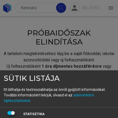
person
search
menu
BELÉPÉS
PRÓBAIDŐSZAK
ELINDÍTÁSA
A tartalom megtekintéséhez lépj be a saját fiókoddal, iskolai
azonosítóddal vagy új felhasználóként.
Új felhasználóként
1 óra díjmentes hozzáférésre
vagy
jogosult.
SÜTIK LISTÁJA
A próbaidőszak elindításához,
jelentkezz
be meglévő
fiókoddal,
vagy hozz létre új fiókot.
Itt láthatja és testreszabhatja az önről gyűjtött információkat.
További információért kérjük, olvasd el az
adatvédelmi
A regisztráció után a
próbaidőszak
automatikusan
elindul.
tájékoztatónkat
.
BELÉPÉS SAJÁT FIÓKKAL
STATISZTIKA