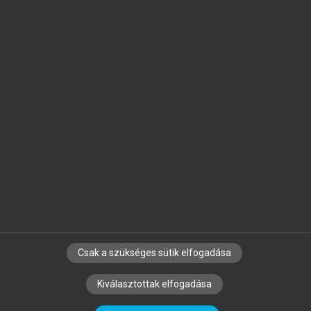
Jelöld meg a számodra fontos részeket, és
készíts
saját
jegyzeteket!
Egyéni előfizetéssel további
MeRSZ+ funkciókat
és
tartalmakat is elérhetsz.
Csak a szükséges sütik elfogadása
SZERZŐKNEK
CÉGEKNEK
KÖNYVTÁROSOKNAK
Kiválasztottak elfogadása
SZERKESZTÉSI ÉS LEKTORÁLÁSI ALAPELVEK