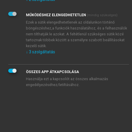
Kérek értesítést az Akadémiai Kiadó Zrt. újdonságairól,
akcióiról.
MŰKÖDÉSHEZ ELENGEDHETETLEN
(mindig szükséges)
Az
Adatkezelési tájékoztatóban
foglaltakat tudomásul
veszem és elfogadom.
Ezek a sütik elengedhetetlenek az oldalunkon történő
Az
Általános vásárlási feltételeket
, valamint a
szotar.net
és a
böngészéshez,a funkciók használatához, és a felhasználók
mersz.hu
oldalak licencszerződéseiben foglaltakat
nem tilthatják le azokat. A feltétlenül szükséges sütik közé
tudomásul veszem és elfogadom.
tartoznak többek között a személyre szabott beállításokat
kezelő sütik.
↓
3
szolgáltatás
KIPRÓBÁLOM
ÖSSZES APP ÁTKAPCSOLÁSA
Használja ezt a kapcsolót az összes alkalmazás
engedélyezéséhez/letiltásához.
MIÉRT ÉRDEMES A MERSZ ONLINE
OKOSKÖNYVTÁRAT HASZNÁLNI?