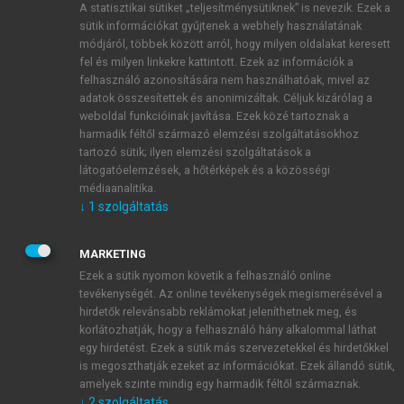
A statisztikai sütiket „teljesítménysütiknek” is nevezik. Ezek a
sütik információkat gyűjtenek a webhely használatának
módjáról, többek között arról, hogy milyen oldalakat keresett
ÚJ FIÓK LÉTREHOZÁSA
fel és milyen linkekre kattintott. Ezek az információk a
1 óra díjmentes hozzáférés
felhasználó azonosítására nem használhatóak, mivel az
adatok összesítettek és anonimizáltak. Céljuk kizárólag a
weboldal funkcióinak javítása. Ezek közé tartoznak a
E-MAIL-CÍM
harmadik féltől származó elemzési szolgáltatásokhoz
tartozó sütik; ilyen elemzési szolgáltatások a
látogatóelemzések, a hőtérképek és a közösségi
NÉV
médiaanalitika.
↓
1
szolgáltatás
JELSZÓ
MARKETING
Ezek a sütik nyomon követik a felhasználó online
tevékenységét. Az online tevékenységek megismerésével a
JELSZÓ ÚJRA
hirdetők relevánsabb reklámokat jeleníthetnek meg, és
korlátozhatják, hogy a felhasználó hány alkalommal láthat
egy hirdetést. Ezek a sütik más szervezetekkel és hirdetőkkel
is megoszthatják ezeket az információkat. Ezek állandó sütik,
Kérek értesítést a MeRSZ újdonságairól, akcióiról.
amelyek szinte mindig egy harmadik féltől származnak.
↓
2
szolgáltatás