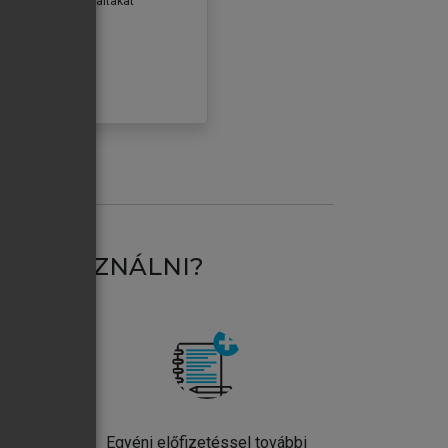
erződéseiben foglaltakat
ogadom.
ÓBÁLOM
AT HASZNÁLNI?
ntos
Egyéni előfizetéssel további