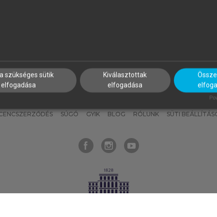
nyokat, hogy bármikor azonnal
részeket, és
készíts
saj
hozzájuk férhess!
jegyzeteket!
a szükséges sütik
Kiválasztottak
Összes
elfogadása
elfogadása
elfog
KNAK
SZERKESZTÉSI ÉS LEKTORÁLÁSI ALAPELVEK
MI – ÁLTALÁNOS
Pow
ICENCSZERZŐDÉS
SÚGÓ
GYIK
BLOG
RÓLUNK
SÜTI BEÁLLÍTÁS