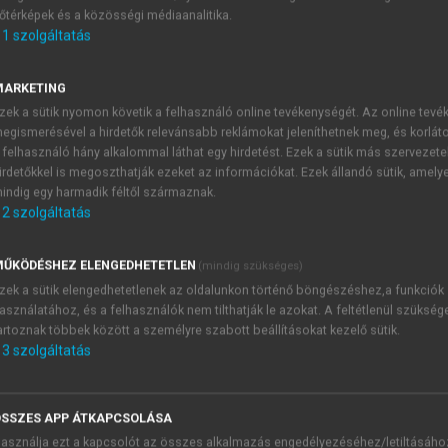
őtérképek és a közösségi médiaanalitika.
E-MAIL-CÍM
1
szolgáltatás
MARKETING
NÉV
zek a sütik nyomon követik a felhasználó online tevékenységét. Az online tev
egismerésével a hirdetők relevánsabb reklámokat jeleníthetnek meg, és korlát
 felhasználó hány alkalommal láthat egy hirdetést. Ezek a sütik más szervezete
JELSZÓ
irdetőkkel is megoszthatják ezeket az információkat. Ezek állandó sütik, amely
indig egy harmadik féltől származnak.
2
szolgáltatás
JELSZÓ ÚJRA
PÉS
ŰKÖDÉSHEZ ELENGEDHETETLEN
(mindig szükséges)
zek a sütik elengedhetetlenek az oldalunkon történő böngészéshez,a funkciók
asználatához, és a felhasználók nem tilthatják le azokat. A feltétlenül szükség
Kérek értesítést a MeRSZ új
artoznak többek között a személyre szabott beállításokat kezelő sütik.
Kérek értesítést az Akadémi
3
szolgáltatás
akcióiról.
 VAGY?
Az
Adatkezelési tájékozta
yi azonosítóval
veszem és elfogadom.
SSZES APP ÁTKAPCSOLÁSA
Az
Általános vásárlási felt
asználja ezt a kapcsolót az összes alkalmazás engedélyezéséhez/letiltásáho