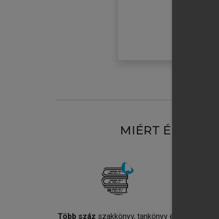
MIÉRT ÉRDEME
Több száz
szakkönyv, tankönyv és
Jel