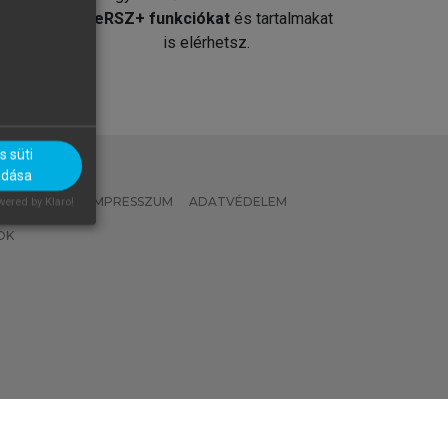
át
MeRSZ+ funkciókat
és tartalmakat
is elérhetsz.
 süti
adása
 IRÁNYELVEK
IMPRESSZUM
ADATVÉDELEM
ered by Klaro!
OK