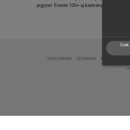
jegyzet. Évente 100+ új kiadvány.
kiadvá
Csak 
SZERZŐKNEK
CÉGEKNEK
KÖNYVTÁROSO
L
Verzió: 2.7.2