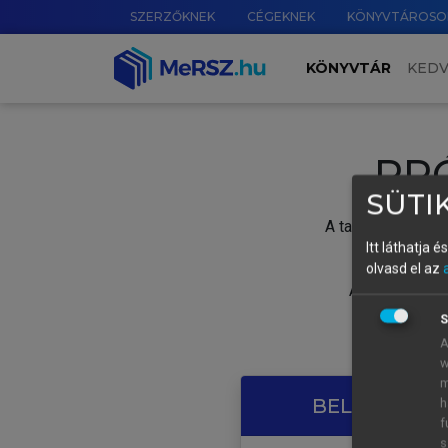
SZERZŐKNEK
CÉGEKNEK
KÖNYVTÁROSO
KÖNYVTÁR
KED
PR
SÜTIK
A tartalom megtek
Itt láthatja 
olvasd el az
A próbaidősza
S
A
w
m
BELÉPÉS SAJ
h
f
s