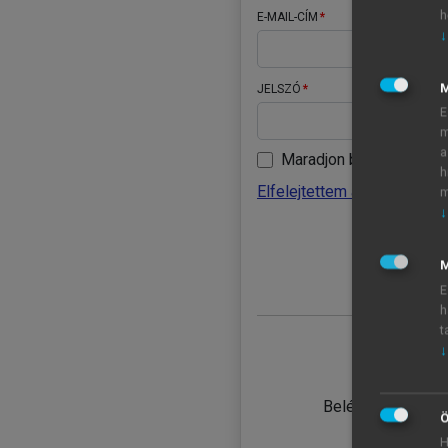
h
E-MAIL-CÍM
↓
JELSZÓ
E
m
a
Maradjon belépve
h
Elfelejtettem a jelszavamat
m
↓
BELÉ
M
E
h
t
↓
TANULÓ
Belépés intézmén
Ö
H