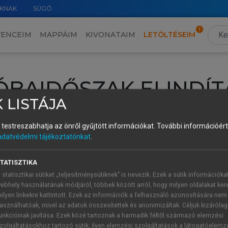
KNAK
SÚGÓ
VENCEIM
MAPPÁIM
KIVONATAIM
LETÖLTÉSEIM
ÓBAIDŐSZAK ELINDÍT
 LISTÁJA
intéséhez lépj be a saját fiókoddal, iskolai azonosítóddal vagy ú
és testreszabhatja az önről gyűjtött információkat.
További információért 
Új felhasználóként
1 óra díjmentes hozzáférésre
vagy jogosult
adatvédelmi tájékoztatónkat
.
k elindításához,
jelentkezz
be meglévő fiókoddal,
vagy hozz lé
A regisztráció után a
próbaidőszak
automatikusan
elindul.
TATISZTIKA
 statisztikai sütiket „teljesítménysütiknek” is nevezik. Ezek a sütik információka
ebhely használatának módjáról, többek között arról, hogy milyen oldalakat kere
ilyen linkekre kattintott. Ezek az információk a felhasználó azonosítására nem
ÚJ FIÓK 
ÁT FIÓKKAL
asználhatóak, mivel az adatok összesítettek és anonimizáltak. Céljuk kizáróla
1 óra díjme
unkcióinak javítása. Ezek közé tartoznak a harmadik féltől származó elemzési
zolgáltatásokhoz tartozó sütik; ilyen elemzési szolgáltatások a látogatóelemz