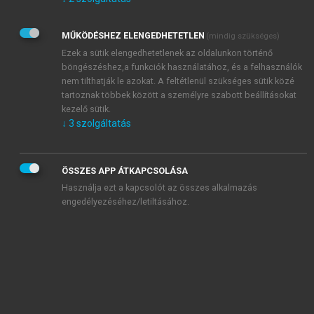
Kérek értesítést az Akadémiai Kiadó Zrt. újdonságairól,
akcióiról.
MŰKÖDÉSHEZ ELENGEDHETETLEN
(mindig szükséges)
Az
Adatkezelési tájékoztatóban
foglaltakat tudomásul
veszem és elfogadom.
Ezek a sütik elengedhetetlenek az oldalunkon történő
Az
Általános vásárlási feltételeket
, valamint a
szotar.net
és a
böngészéshez,a funkciók használatához, és a felhasználók
mersz.hu
oldalak licencszerződéseiben foglaltakat
nem tilthatják le azokat. A feltétlenül szükséges sütik közé
tudomásul veszem és elfogadom.
tartoznak többek között a személyre szabott beállításokat
kezelő sütik.
↓
3
szolgáltatás
KIPRÓBÁLOM
ÖSSZES APP ÁTKAPCSOLÁSA
Használja ezt a kapcsolót az összes alkalmazás
engedélyezéséhez/letiltásához.
MIÉRT ÉRDEMES A MERSZ ONLINE
OKOSKÖNYVTÁRAT HASZNÁLNI?