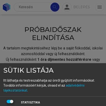
person
search
menu
BELÉPÉS
PRÓBAIDŐSZAK
ELINDÍTÁSA
A tartalom megtekintéséhez lépj be a saját fiókoddal, iskolai
azonosítóddal vagy új felhasználóként.
Új felhasználóként
1 óra díjmentes hozzáférésre
vagy
jogosult.
SÜTIK LISTÁJA
A próbaidőszak elindításához,
jelentkezz
be meglévő
fiókoddal,
vagy hozz létre új fiókot.
Itt láthatja és testreszabhatja az önről gyűjtött információkat.
További információért kérjük, olvasd el az
adatvédelmi
A regisztráció után a
próbaidőszak
automatikusan
elindul.
tájékoztatónkat
.
BELÉPÉS SAJÁT FIÓKKAL
STATISZTIKA