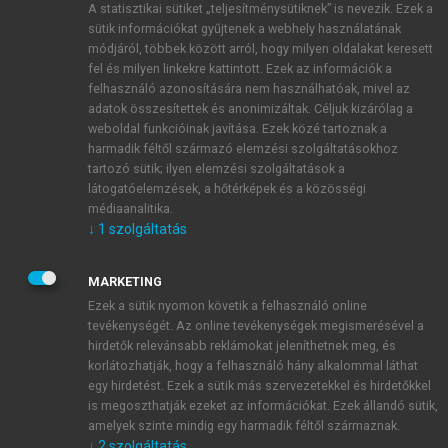
A statisztikai sütiket „teljesítménysütiknek” is nevezik. Ezek a
sütik információkat gyűjtenek a webhely használatának
módjáról, többek között arról, hogy milyen oldalakat keresett
ÚJ FIÓK LÉTREHOZÁSA
fel és milyen linkekre kattintott. Ezek az információk a
1 óra díjmentes hozzáférés
felhasználó azonosítására nem használhatóak, mivel az
adatok összesítettek és anonimizáltak. Céljuk kizárólag a
weboldal funkcióinak javítása. Ezek közé tartoznak a
E-MAIL-CÍM
harmadik féltől származó elemzési szolgáltatásokhoz
tartozó sütik; ilyen elemzési szolgáltatások a
látogatóelemzések, a hőtérképek és a közösségi
NÉV
médiaanalitika.
↓
1
szolgáltatás
JELSZÓ
MARKETING
Ezek a sütik nyomon követik a felhasználó online
tevékenységét. Az online tevékenységek megismerésével a
JELSZÓ ÚJRA
hirdetők relevánsabb reklámokat jeleníthetnek meg, és
korlátozhatják, hogy a felhasználó hány alkalommal láthat
egy hirdetést. Ezek a sütik más szervezetekkel és hirdetőkkel
is megoszthatják ezeket az információkat. Ezek állandó sütik,
Kérek értesítést a MeRSZ újdonságairól, akcióiról.
amelyek szinte mindig egy harmadik féltől származnak.
↓
2
szolgáltatás