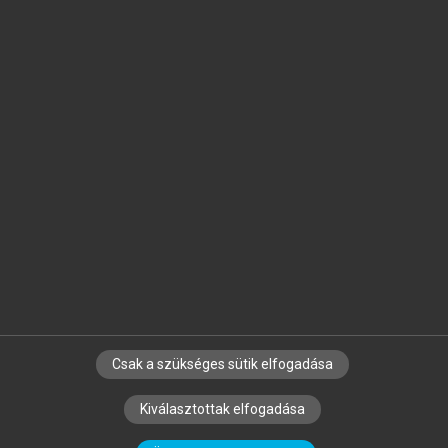
Jelöld meg a számodra fontos részeket, és
készíts
saját
jegyzeteket!
Egyéni előfizetéssel további
MeRSZ+ funkciókat
és
tartalmakat is elérhetsz.
Csak a szükséges sütik elfogadása
SZERZŐKNEK
CÉGEKNEK
KÖNYVTÁROSOKNAK
Kiválasztottak elfogadása
SZERKESZTÉSI ÉS LEKTORÁLÁSI ALAPELVEK