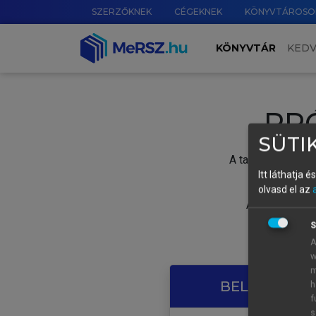
SZERZŐKNEK
CÉGEKNEK
KÖNYVTÁROSO
KÖNYVTÁR
KED
PR
SÜTIK
A tartalom megtek
Itt láthatja 
olvasd el az
A próbaidősza
S
A
w
m
BELÉPÉS SAJ
h
f
s