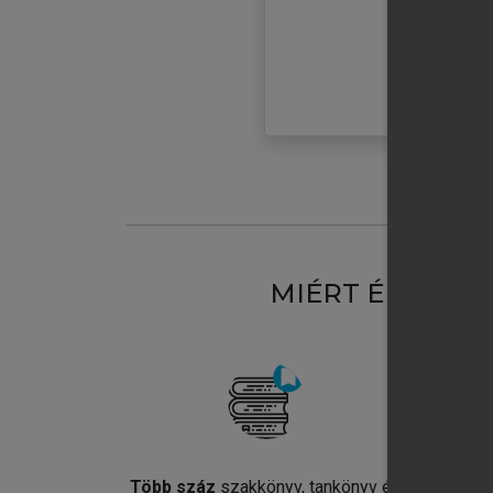
MIÉRT ÉRDEME
Több száz
szakkönyv, tankönyv és
Jel