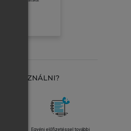
erződéseiben foglaltakat
ogadom.
ÓBÁLOM
AT HASZNÁLNI?
ntos
Egyéni előfizetéssel további