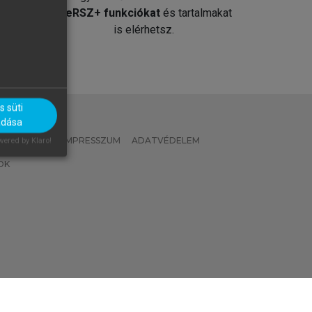
át
MeRSZ+ funkciókat
és tartalmakat
is elérhetsz.
 süti
adása
 IRÁNYELVEK
IMPRESSZUM
ADATVÉDELEM
ered by Klaro!
OK