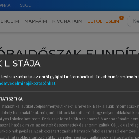
KNAK
SÚGÓ
VENCEIM
MAPPÁIM
KIVONATAIM
LETÖLTÉSEIM
ÓBAIDŐSZAK ELINDÍT
 LISTÁJA
intéséhez lépj be a saját fiókoddal, iskolai azonosítóddal vagy ú
és testreszabhatja az önről gyűjtött információkat.
További információért 
Új felhasználóként
1 óra díjmentes hozzáférésre
vagy jogosult
adatvédelmi tájékoztatónkat
.
k elindításához,
jelentkezz
be meglévő fiókoddal,
vagy hozz lé
A regisztráció után a
próbaidőszak
automatikusan
elindul.
TATISZTIKA
 statisztikai sütiket „teljesítménysütiknek” is nevezik. Ezek a sütik információka
ebhely használatának módjáról, többek között arról, hogy milyen oldalakat kere
ilyen linkekre kattintott. Ezek az információk a felhasználó azonosítására nem
ÚJ FIÓK 
ÁT FIÓKKAL
asználhatóak, mivel az adatok összesítettek és anonimizáltak. Céljuk kizáróla
1 óra díjme
unkcióinak javítása. Ezek közé tartoznak a harmadik féltől származó elemzési
zolgáltatásokhoz tartozó sütik; ilyen elemzési szolgáltatások a látogatóelemz