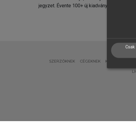
jegyzet. Évente 100+ új kiadvány.
kiadvá
Csak 
SZERZŐKNEK
CÉGEKNEK
KÖNYVTÁROSO
L
Verzió: 2.7.2