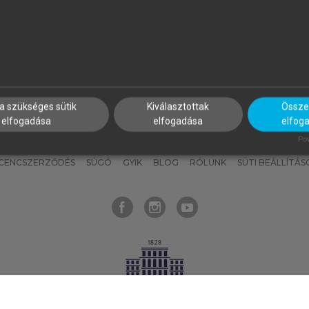
nyokat, hogy bármikor azonnal
részeket, és
készíts
saj
hozzájuk férhess!
jegyzeteket!
a szükséges sütik
Kiválasztottak
Összes
elfogadása
elfogadása
elfog
KNAK
SZERKESZTÉSI ÉS LEKTORÁLÁSI ALAPELVEK
MI – ÁLTALÁNOS
Pow
ICENCSZERZŐDÉS
SÚGÓ
GYIK
BLOG
RÓLUNK
SÜTI BEÁLLÍTÁS