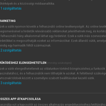
őtérképek és a közösségi médiaanalitika.
E-MAIL-CÍM
1
szolgáltatás
MARKETING
NÉV
zek a sütik nyomon követik a felhasználó online tevékenységét. Az online tev
egismerésével a hirdetők relevánsabb reklámokat jeleníthetnek meg, és korlát
 felhasználó hány alkalommal láthat egy hirdetést. Ezek a sütik más szervezete
JELSZÓ
irdetőkkel is megoszthatják ezeket az információkat. Ezek állandó sütik, amely
indig egy harmadik féltől származnak.
2
szolgáltatás
JELSZÓ ÚJRA
PÉS
ŰKÖDÉSHEZ ELENGEDHETETLEN
(mindig szükséges)
zek a sütik elengedhetetlenek az oldalunkon történő böngészéshez,a funkciók
asználatához, és a felhasználók nem tilthatják le azokat. A feltétlenül szükség
Kérek értesítést a MeRSZ új
artoznak többek között a személyre szabott beállításokat kezelő sütik.
Kérek értesítést az Akadémi
3
szolgáltatás
akcióiról.
 VAGY?
Az
Adatkezelési tájékozta
yi azonosítóval
veszem és elfogadom.
SSZES APP ÁTKAPCSOLÁSA
Az
Általános vásárlási felt
asználja ezt a kapcsolót az összes alkalmazás engedélyezéséhez/letiltásáho