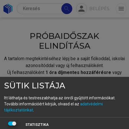
person
search
menu
BELÉPÉS
PRÓBAIDŐSZAK
ELINDÍTÁSA
A tartalom megtekintéséhez lépj be a saját fiókoddal, iskolai
azonosítóddal vagy új felhasználóként.
Új felhasználóként
1 óra díjmentes hozzáférésre
vagy
jogosult.
SÜTIK LISTÁJA
A próbaidőszak elindításához,
jelentkezz
be meglévő
fiókoddal,
vagy hozz létre új fiókot.
Itt láthatja és testreszabhatja az önről gyűjtött információkat.
További információért kérjük, olvasd el az
adatvédelmi
A regisztráció után a
próbaidőszak
automatikusan
elindul.
tájékoztatónkat
.
BELÉPÉS SAJÁT FIÓKKAL
STATISZTIKA