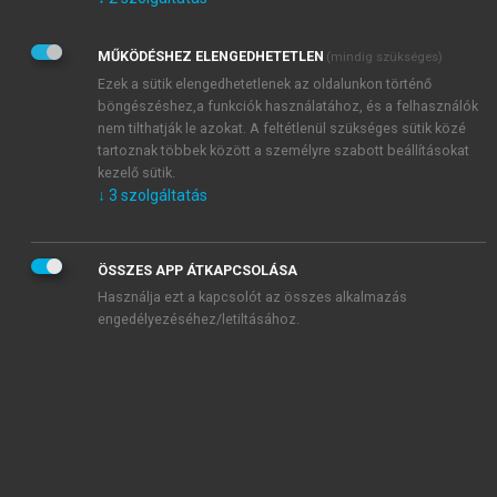
Kérek értesítést az Akadémiai Kiadó Zrt. újdonságairól,
akcióiról.
MŰKÖDÉSHEZ ELENGEDHETETLEN
(mindig szükséges)
Az
Adatkezelési tájékoztatóban
foglaltakat tudomásul
veszem és elfogadom.
Ezek a sütik elengedhetetlenek az oldalunkon történő
Az
Általános vásárlási feltételeket
, valamint a
szotar.net
és a
böngészéshez,a funkciók használatához, és a felhasználók
mersz.hu
oldalak licencszerződéseiben foglaltakat
nem tilthatják le azokat. A feltétlenül szükséges sütik közé
tudomásul veszem és elfogadom.
tartoznak többek között a személyre szabott beállításokat
kezelő sütik.
↓
3
szolgáltatás
KIPRÓBÁLOM
ÖSSZES APP ÁTKAPCSOLÁSA
Használja ezt a kapcsolót az összes alkalmazás
engedélyezéséhez/letiltásához.
MIÉRT ÉRDEMES A MERSZ ONLINE
OKOSKÖNYVTÁRAT HASZNÁLNI?