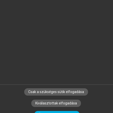
Jelöld meg a számodra fontos részeket, és
készíts
saját
jegyzeteket!
Egyéni előfizetéssel további
MeRSZ+ funkciókat
és
tartalmakat is elérhetsz.
Csak a szükséges sütik elfogadása
SZERZŐKNEK
CÉGEKNEK
KÖNYVTÁROSOKNAK
Kiválasztottak elfogadása
SZERKESZTÉSI ÉS LEKTORÁLÁSI ALAPELVEK