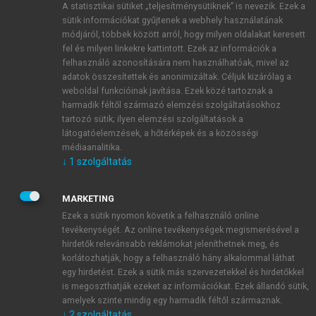
A statisztikai sütiket „teljesítménysütiknek” is nevezik. Ezek a
sütik információkat gyűjtenek a webhely használatának
módjáról, többek között arról, hogy milyen oldalakat keresett
ÚJ FIÓK LÉTREHOZÁSA
fel és milyen linkekre kattintott. Ezek az információk a
1 óra díjmentes hozzáférés
felhasználó azonosítására nem használhatóak, mivel az
adatok összesítettek és anonimizáltak. Céljuk kizárólag a
weboldal funkcióinak javítása. Ezek közé tartoznak a
E-MAIL-CÍM
harmadik féltől származó elemzési szolgáltatásokhoz
tartozó sütik; ilyen elemzési szolgáltatások a
látogatóelemzések, a hőtérképek és a közösségi
NÉV
médiaanalitika.
↓
1
szolgáltatás
JELSZÓ
MARKETING
Ezek a sütik nyomon követik a felhasználó online
tevékenységét. Az online tevékenységek megismerésével a
JELSZÓ ÚJRA
hirdetők relevánsabb reklámokat jeleníthetnek meg, és
korlátozhatják, hogy a felhasználó hány alkalommal láthat
egy hirdetést. Ezek a sütik más szervezetekkel és hirdetőkkel
is megoszthatják ezeket az információkat. Ezek állandó sütik,
Kérek értesítést a MeRSZ újdonságairól, akcióiról.
amelyek szinte mindig egy harmadik féltől származnak.
↓
2
szolgáltatás