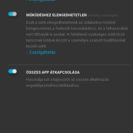
Kérek értesítést az Akadémiai Kiadó Zrt. újdonságairól,
akcióiról.
MŰKÖDÉSHEZ ELENGEDHETETLEN
(mindig szükséges)
Az
Adatkezelési tájékoztatóban
foglaltakat tudomásul
veszem és elfogadom.
Ezek a sütik elengedhetetlenek az oldalunkon történő
Az
Általános vásárlási feltételeket
, valamint a
szotar.net
és a
böngészéshez,a funkciók használatához, és a felhasználók
mersz.hu
oldalak licencszerződéseiben foglaltakat
nem tilthatják le azokat. A feltétlenül szükséges sütik közé
tudomásul veszem és elfogadom.
tartoznak többek között a személyre szabott beállításokat
kezelő sütik.
↓
3
szolgáltatás
KIPRÓBÁLOM
ÖSSZES APP ÁTKAPCSOLÁSA
Használja ezt a kapcsolót az összes alkalmazás
engedélyezéséhez/letiltásához.
MIÉRT ÉRDEMES A MERSZ ONLINE
OKOSKÖNYVTÁRAT HASZNÁLNI?