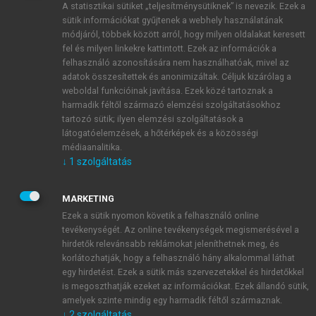
A statisztikai sütiket „teljesítménysütiknek” is nevezik. Ezek a
sütik információkat gyűjtenek a webhely használatának
módjáról, többek között arról, hogy milyen oldalakat keresett
ÚJ FIÓK LÉTREHOZÁSA
fel és milyen linkekre kattintott. Ezek az információk a
1 óra díjmentes hozzáférés
felhasználó azonosítására nem használhatóak, mivel az
adatok összesítettek és anonimizáltak. Céljuk kizárólag a
weboldal funkcióinak javítása. Ezek közé tartoznak a
E-MAIL-CÍM
harmadik féltől származó elemzési szolgáltatásokhoz
tartozó sütik; ilyen elemzési szolgáltatások a
látogatóelemzések, a hőtérképek és a közösségi
NÉV
médiaanalitika.
↓
1
szolgáltatás
JELSZÓ
MARKETING
Ezek a sütik nyomon követik a felhasználó online
tevékenységét. Az online tevékenységek megismerésével a
JELSZÓ ÚJRA
hirdetők relevánsabb reklámokat jeleníthetnek meg, és
korlátozhatják, hogy a felhasználó hány alkalommal láthat
egy hirdetést. Ezek a sütik más szervezetekkel és hirdetőkkel
is megoszthatják ezeket az információkat. Ezek állandó sütik,
Kérek értesítést a MeRSZ újdonságairól, akcióiról.
amelyek szinte mindig egy harmadik féltől származnak.
↓
2
szolgáltatás