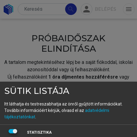
person
search
menu
BELÉPÉS
PRÓBAIDŐSZAK
ELINDÍTÁSA
A tartalom megtekintéséhez lépj be a saját fiókoddal, iskolai
azonosítóddal vagy új felhasználóként.
Új felhasználóként
1 óra díjmentes hozzáférésre
vagy
jogosult.
SÜTIK LISTÁJA
A próbaidőszak elindításához,
jelentkezz
be meglévő
fiókoddal,
vagy hozz létre új fiókot.
Itt láthatja és testreszabhatja az önről gyűjtött információkat.
További információért kérjük, olvasd el az
adatvédelmi
A regisztráció után a
próbaidőszak
automatikusan
elindul.
tájékoztatónkat
.
BELÉPÉS SAJÁT FIÓKKAL
STATISZTIKA