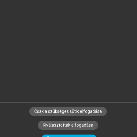
Jelöld meg a számodra fontos részeket, és
készíts
saját
jegyzeteket!
Egyéni előfizetéssel további
MeRSZ+ funkciókat
és
tartalmakat is elérhetsz.
Csak a szükséges sütik elfogadása
SZERZŐKNEK
CÉGEKNEK
KÖNYVTÁROSOKNAK
Kiválasztottak elfogadása
SZERKESZTÉSI ÉS LEKTORÁLÁSI ALAPELVEK