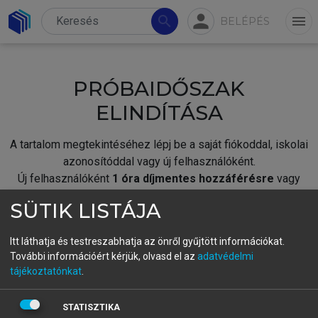
person
search
menu
BELÉPÉS
PRÓBAIDŐSZAK
ELINDÍTÁSA
A tartalom megtekintéséhez lépj be a saját fiókoddal, iskolai
azonosítóddal vagy új felhasználóként.
Új felhasználóként
1 óra díjmentes hozzáférésre
vagy
jogosult.
SÜTIK LISTÁJA
A próbaidőszak elindításához,
jelentkezz
be meglévő
fiókoddal,
vagy hozz létre új fiókot.
Itt láthatja és testreszabhatja az önről gyűjtött információkat.
További információért kérjük, olvasd el az
adatvédelmi
A regisztráció után a
próbaidőszak
automatikusan
elindul.
tájékoztatónkat
.
BELÉPÉS SAJÁT FIÓKKAL
STATISZTIKA