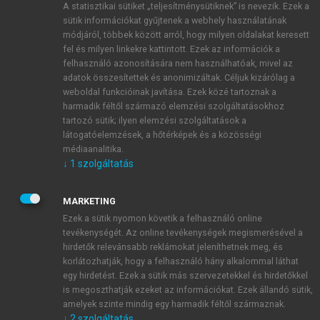
A statisztikai sütiket „teljesítménysütiknek” is nevezik. Ezek a
sütik információkat gyűjtenek a webhely használatának
módjáról, többek között arról, hogy milyen oldalakat keresett
ÚJ FIÓK LÉTREHOZÁSA
fel és milyen linkekre kattintott. Ezek az információk a
1 óra díjmentes hozzáférés
felhasználó azonosítására nem használhatóak, mivel az
adatok összesítettek és anonimizáltak. Céljuk kizárólag a
weboldal funkcióinak javítása. Ezek közé tartoznak a
E-MAIL-CÍM
harmadik féltől származó elemzési szolgáltatásokhoz
tartozó sütik; ilyen elemzési szolgáltatások a
látogatóelemzések, a hőtérképek és a közösségi
NÉV
médiaanalitika.
↓
1
szolgáltatás
JELSZÓ
MARKETING
Ezek a sütik nyomon követik a felhasználó online
tevékenységét. Az online tevékenységek megismerésével a
JELSZÓ ÚJRA
hirdetők relevánsabb reklámokat jeleníthetnek meg, és
korlátozhatják, hogy a felhasználó hány alkalommal láthat
egy hirdetést. Ezek a sütik más szervezetekkel és hirdetőkkel
is megoszthatják ezeket az információkat. Ezek állandó sütik,
Kérek értesítést a MeRSZ újdonságairól, akcióiról.
amelyek szinte mindig egy harmadik féltől származnak.
↓
2
szolgáltatás