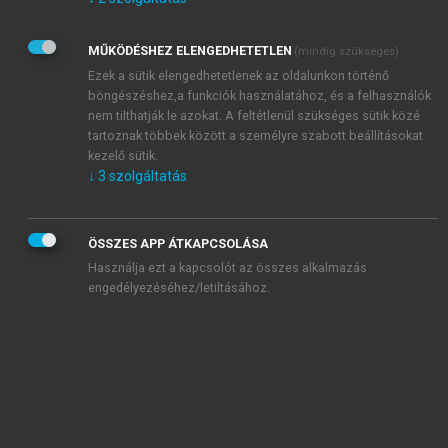
Kérek értesítést az Akadémiai Kiadó Zrt. újdonságairól,
akcióiról.
MŰKÖDÉSHEZ ELENGEDHETETLEN
(mindig szükséges)
Az
Adatkezelési tájékoztatóban
foglaltakat tudomásul
veszem és elfogadom.
Ezek a sütik elengedhetetlenek az oldalunkon történő
Az
Általános vásárlási feltételeket
, valamint a
szotar.net
és a
böngészéshez,a funkciók használatához, és a felhasználók
mersz.hu
oldalak licencszerződéseiben foglaltakat
nem tilthatják le azokat. A feltétlenül szükséges sütik közé
tudomásul veszem és elfogadom.
tartoznak többek között a személyre szabott beállításokat
kezelő sütik.
↓
3
szolgáltatás
KIPRÓBÁLOM
ÖSSZES APP ÁTKAPCSOLÁSA
Használja ezt a kapcsolót az összes alkalmazás
engedélyezéséhez/letiltásához.
MIÉRT ÉRDEMES A MERSZ ONLINE
OKOSKÖNYVTÁRAT HASZNÁLNI?