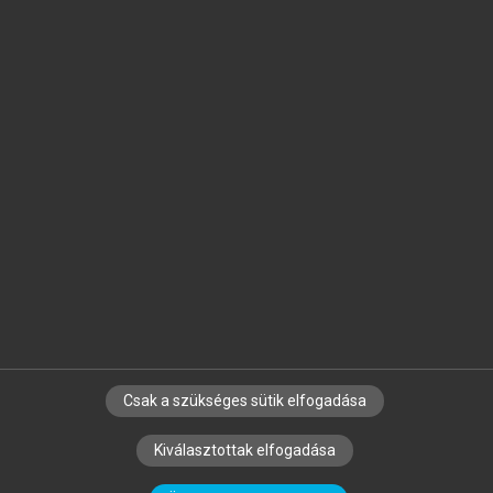
Jelöld meg a számodra fontos részeket, és
készíts
saját
jegyzeteket!
Egyéni előfizetéssel további
MeRSZ+ funkciókat
és
tartalmakat is elérhetsz.
Csak a szükséges sütik elfogadása
SZERZŐKNEK
CÉGEKNEK
KÖNYVTÁROSOKNAK
Kiválasztottak elfogadása
SZERKESZTÉSI ÉS LEKTORÁLÁSI ALAPELVEK