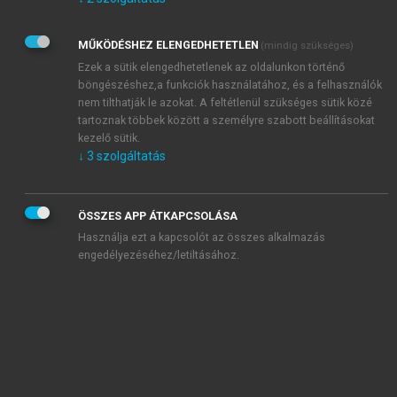
Kérek értesítést az Akadémiai Kiadó Zrt. újdonságairól,
akcióiról.
MŰKÖDÉSHEZ ELENGEDHETETLEN
(mindig szükséges)
Az
Adatkezelési tájékoztatóban
foglaltakat tudomásul
veszem és elfogadom.
Ezek a sütik elengedhetetlenek az oldalunkon történő
Az
Általános vásárlási feltételeket
, valamint a
szotar.net
és a
böngészéshez,a funkciók használatához, és a felhasználók
mersz.hu
oldalak licencszerződéseiben foglaltakat
nem tilthatják le azokat. A feltétlenül szükséges sütik közé
tudomásul veszem és elfogadom.
tartoznak többek között a személyre szabott beállításokat
kezelő sütik.
↓
3
szolgáltatás
KIPRÓBÁLOM
ÖSSZES APP ÁTKAPCSOLÁSA
Használja ezt a kapcsolót az összes alkalmazás
engedélyezéséhez/letiltásához.
MIÉRT ÉRDEMES A MERSZ ONLINE
OKOSKÖNYVTÁRAT HASZNÁLNI?