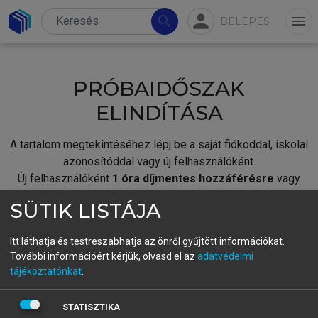
person
search
menu
BELÉPÉS
PRÓBAIDŐSZAK
ELINDÍTÁSA
A tartalom megtekintéséhez lépj be a saját fiókoddal, iskolai
azonosítóddal vagy új felhasználóként.
Új felhasználóként
1 óra díjmentes hozzáférésre
vagy
jogosult.
SÜTIK LISTÁJA
A próbaidőszak elindításához,
jelentkezz
be meglévő
fiókoddal,
vagy hozz létre új fiókot.
Itt láthatja és testreszabhatja az önről gyűjtött információkat.
További információért kérjük, olvasd el az
adatvédelmi
A regisztráció után a
próbaidőszak
automatikusan
elindul.
tájékoztatónkat
.
BELÉPÉS SAJÁT FIÓKKAL
STATISZTIKA