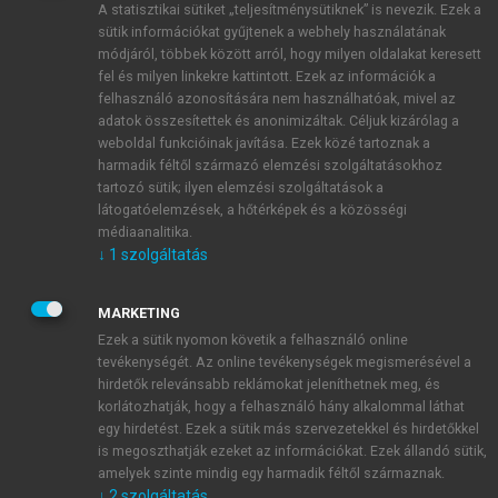
A statisztikai sütiket „teljesítménysütiknek” is nevezik. Ezek a
sütik információkat gyűjtenek a webhely használatának
módjáról, többek között arról, hogy milyen oldalakat keresett
ÚJ FIÓK LÉTREHOZÁSA
fel és milyen linkekre kattintott. Ezek az információk a
1 óra díjmentes hozzáférés
felhasználó azonosítására nem használhatóak, mivel az
adatok összesítettek és anonimizáltak. Céljuk kizárólag a
weboldal funkcióinak javítása. Ezek közé tartoznak a
E-MAIL-CÍM
harmadik féltől származó elemzési szolgáltatásokhoz
tartozó sütik; ilyen elemzési szolgáltatások a
látogatóelemzések, a hőtérképek és a közösségi
NÉV
médiaanalitika.
↓
1
szolgáltatás
JELSZÓ
MARKETING
Ezek a sütik nyomon követik a felhasználó online
tevékenységét. Az online tevékenységek megismerésével a
JELSZÓ ÚJRA
hirdetők relevánsabb reklámokat jeleníthetnek meg, és
korlátozhatják, hogy a felhasználó hány alkalommal láthat
egy hirdetést. Ezek a sütik más szervezetekkel és hirdetőkkel
is megoszthatják ezeket az információkat. Ezek állandó sütik,
Kérek értesítést a MeRSZ újdonságairól, akcióiról.
amelyek szinte mindig egy harmadik féltől származnak.
↓
2
szolgáltatás