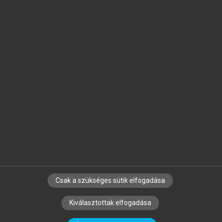
Jelöld meg a számodra fontos részeket, és
készíts
saját
jegyzeteket!
Egyéni előfizetéssel további
MeRSZ+ funkciókat
és
tartalmakat is elérhetsz.
Csak a szükséges sütik elfogadása
SZERZŐKNEK
CÉGEKNEK
KÖNYVTÁROSOKNAK
Kiválasztottak elfogadása
SZERKESZTÉSI ÉS LEKTORÁLÁSI ALAPELVEK