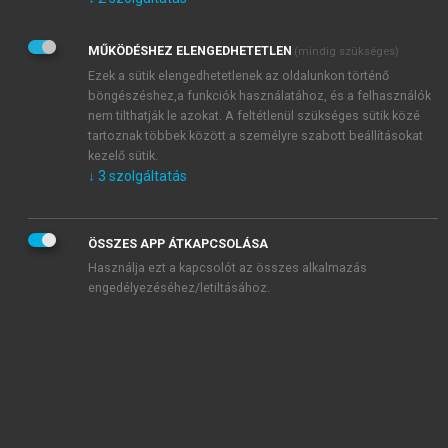
Kérek értesítést az Akadémiai Kiadó Zrt. újdonságairól,
akcióiról.
MŰKÖDÉSHEZ ELENGEDHETETLEN
(mindig szükséges)
Az
Adatkezelési tájékoztatóban
foglaltakat tudomásul
veszem és elfogadom.
Ezek a sütik elengedhetetlenek az oldalunkon történő
Az
Általános vásárlási feltételeket
, valamint a
szotar.net
és a
böngészéshez,a funkciók használatához, és a felhasználók
mersz.hu
oldalak licencszerződéseiben foglaltakat
nem tilthatják le azokat. A feltétlenül szükséges sütik közé
tudomásul veszem és elfogadom.
tartoznak többek között a személyre szabott beállításokat
kezelő sütik.
↓
3
szolgáltatás
KIPRÓBÁLOM
ÖSSZES APP ÁTKAPCSOLÁSA
Használja ezt a kapcsolót az összes alkalmazás
engedélyezéséhez/letiltásához.
MIÉRT ÉRDEMES A MERSZ ONLINE
OKOSKÖNYVTÁRAT HASZNÁLNI?