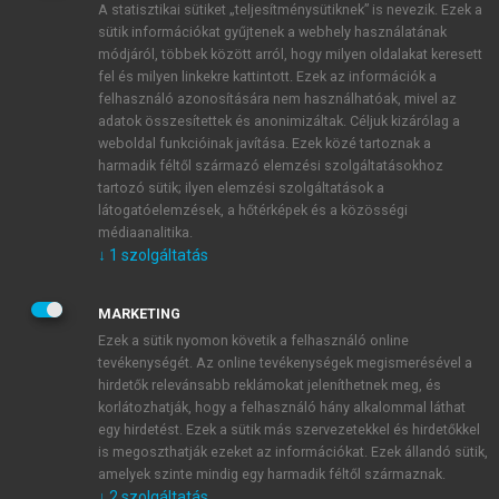
A statisztikai sütiket „teljesítménysütiknek” is nevezik. Ezek a
sütik információkat gyűjtenek a webhely használatának
módjáról, többek között arról, hogy milyen oldalakat keresett
ÚJ FIÓK LÉTREHOZÁSA
fel és milyen linkekre kattintott. Ezek az információk a
1 óra díjmentes hozzáférés
felhasználó azonosítására nem használhatóak, mivel az
adatok összesítettek és anonimizáltak. Céljuk kizárólag a
weboldal funkcióinak javítása. Ezek közé tartoznak a
E-MAIL-CÍM
harmadik féltől származó elemzési szolgáltatásokhoz
tartozó sütik; ilyen elemzési szolgáltatások a
látogatóelemzések, a hőtérképek és a közösségi
NÉV
médiaanalitika.
↓
1
szolgáltatás
JELSZÓ
MARKETING
Ezek a sütik nyomon követik a felhasználó online
tevékenységét. Az online tevékenységek megismerésével a
JELSZÓ ÚJRA
hirdetők relevánsabb reklámokat jeleníthetnek meg, és
korlátozhatják, hogy a felhasználó hány alkalommal láthat
egy hirdetést. Ezek a sütik más szervezetekkel és hirdetőkkel
is megoszthatják ezeket az információkat. Ezek állandó sütik,
Kérek értesítést a MeRSZ újdonságairól, akcióiról.
amelyek szinte mindig egy harmadik féltől származnak.
↓
2
szolgáltatás