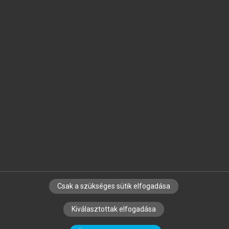
Jelöld meg a számodra fontos részeket, és
készíts
saját
jegyzeteket!
Egyéni előfizetéssel további
MeRSZ+ funkciókat
és
tartalmakat is elérhetsz.
Csak a szükséges sütik elfogadása
SZERZŐKNEK
CÉGEKNEK
KÖNYVTÁROSOKNAK
Kiválasztottak elfogadása
SZERKESZTÉSI ÉS LEKTORÁLÁSI ALAPELVEK