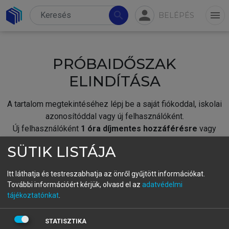
person
search
menu
BELÉPÉS
PRÓBAIDŐSZAK
ELINDÍTÁSA
A tartalom megtekintéséhez lépj be a saját fiókoddal, iskolai
azonosítóddal vagy új felhasználóként.
Új felhasználóként
1 óra díjmentes hozzáférésre
vagy
jogosult.
SÜTIK LISTÁJA
A próbaidőszak elindításához,
jelentkezz
be meglévő
fiókoddal,
vagy hozz létre új fiókot.
Itt láthatja és testreszabhatja az önről gyűjtött információkat.
További információért kérjük, olvasd el az
adatvédelmi
A regisztráció után a
próbaidőszak
automatikusan
elindul.
tájékoztatónkat
.
BELÉPÉS SAJÁT FIÓKKAL
STATISZTIKA