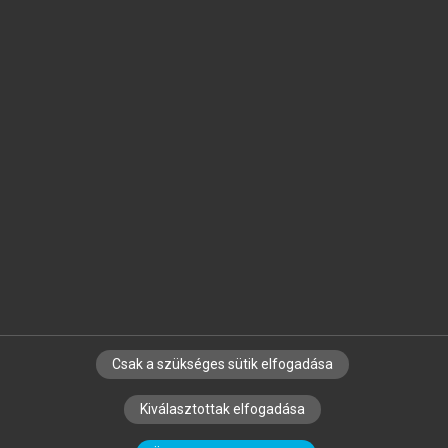
Jelöld meg a számodra fontos részeket, és
készíts
saját
jegyzeteket!
Egyéni előfizetéssel további
MeRSZ+ funkciókat
és
tartalmakat is elérhetsz.
Csak a szükséges sütik elfogadása
SZERZŐKNEK
CÉGEKNEK
KÖNYVTÁROSOKNAK
Kiválasztottak elfogadása
SZERKESZTÉSI ÉS LEKTORÁLÁSI ALAPELVEK