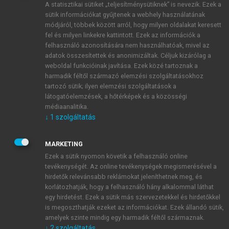
A statisztikai sütiket „teljesítménysütiknek” is nevezik. Ezek a
sütik információkat gyűjtenek a webhely használatának
módjáról, többek között arról, hogy milyen oldalakat keresett
ÚJ FIÓK LÉTREHOZÁSA
fel és milyen linkekre kattintott. Ezek az információk a
1 óra díjmentes hozzáférés
felhasználó azonosítására nem használhatóak, mivel az
adatok összesítettek és anonimizáltak. Céljuk kizárólag a
weboldal funkcióinak javítása. Ezek közé tartoznak a
E-MAIL-CÍM
harmadik féltől származó elemzési szolgáltatásokhoz
tartozó sütik; ilyen elemzési szolgáltatások a
látogatóelemzések, a hőtérképek és a közösségi
NÉV
médiaanalitika.
↓
1
szolgáltatás
JELSZÓ
MARKETING
Ezek a sütik nyomon követik a felhasználó online
tevékenységét. Az online tevékenységek megismerésével a
JELSZÓ ÚJRA
hirdetők relevánsabb reklámokat jeleníthetnek meg, és
korlátozhatják, hogy a felhasználó hány alkalommal láthat
egy hirdetést. Ezek a sütik más szervezetekkel és hirdetőkkel
is megoszthatják ezeket az információkat. Ezek állandó sütik,
Kérek értesítést a MeRSZ újdonságairól, akcióiról.
amelyek szinte mindig egy harmadik féltől származnak.
↓
2
szolgáltatás