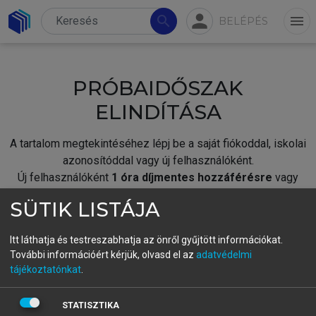
person
search
menu
BELÉPÉS
PRÓBAIDŐSZAK
ELINDÍTÁSA
A tartalom megtekintéséhez lépj be a saját fiókoddal, iskolai
azonosítóddal vagy új felhasználóként.
Új felhasználóként
1 óra díjmentes hozzáférésre
vagy
jogosult.
SÜTIK LISTÁJA
A próbaidőszak elindításához,
jelentkezz
be meglévő
fiókoddal,
vagy hozz létre új fiókot.
Itt láthatja és testreszabhatja az önről gyűjtött információkat.
További információért kérjük, olvasd el az
adatvédelmi
A regisztráció után a
próbaidőszak
automatikusan
elindul.
tájékoztatónkat
.
BELÉPÉS SAJÁT FIÓKKAL
STATISZTIKA