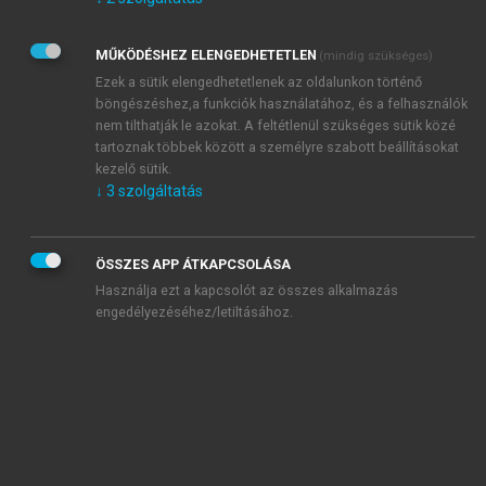
Kérek értesítést az Akadémiai Kiadó Zrt. újdonságairól,
akcióiról.
MŰKÖDÉSHEZ ELENGEDHETETLEN
(mindig szükséges)
Az
Adatkezelési tájékoztatóban
foglaltakat tudomásul
veszem és elfogadom.
Ezek a sütik elengedhetetlenek az oldalunkon történő
Az
Általános vásárlási feltételeket
, valamint a
szotar.net
és a
böngészéshez,a funkciók használatához, és a felhasználók
mersz.hu
oldalak licencszerződéseiben foglaltakat
nem tilthatják le azokat. A feltétlenül szükséges sütik közé
tudomásul veszem és elfogadom.
tartoznak többek között a személyre szabott beállításokat
kezelő sütik.
↓
3
szolgáltatás
KIPRÓBÁLOM
ÖSSZES APP ÁTKAPCSOLÁSA
Használja ezt a kapcsolót az összes alkalmazás
engedélyezéséhez/letiltásához.
MIÉRT ÉRDEMES A MERSZ ONLINE
OKOSKÖNYVTÁRAT HASZNÁLNI?