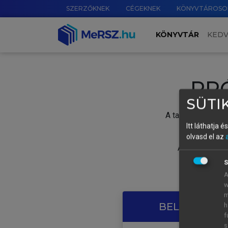
SZERZŐKNEK
CÉGEKNEK
KÖNYVTÁROSO
KÖNYVTÁR
KED
PR
SÜTIK
A tartalom megtek
Itt láthatja 
olvasd el az
A próbaidősza
S
A
w
m
BELÉPÉS SAJ
h
f
s