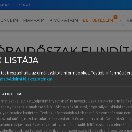
KNAK
SÚGÓ
VENCEIM
MAPPÁIM
KIVONATAIM
LETÖLTÉSEIM
ÓBAIDŐSZAK ELINDÍT
 LISTÁJA
intéséhez lépj be a saját fiókoddal, iskolai azonosítóddal vagy ú
és testreszabhatja az önről gyűjtött információkat.
További információért 
Új felhasználóként
1 óra díjmentes hozzáférésre
vagy jogosult
adatvédelmi tájékoztatónkat
.
k elindításához,
jelentkezz
be meglévő fiókoddal,
vagy hozz lé
A regisztráció után a
próbaidőszak
automatikusan
elindul.
TATISZTIKA
 statisztikai sütiket „teljesítménysütiknek” is nevezik. Ezek a sütik információka
ebhely használatának módjáról, többek között arról, hogy milyen oldalakat kere
ilyen linkekre kattintott. Ezek az információk a felhasználó azonosítására nem
ÚJ FIÓK 
ÁT FIÓKKAL
asználhatóak, mivel az adatok összesítettek és anonimizáltak. Céljuk kizáróla
1 óra díjme
unkcióinak javítása. Ezek közé tartoznak a harmadik féltől származó elemzési
zolgáltatásokhoz tartozó sütik; ilyen elemzési szolgáltatások a látogatóelemz