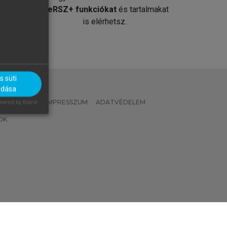
át
MeRSZ+ funkciókat
és tartalmakat
is elérhetsz.
 süti
adása
 IRÁNYELVEK
IMPRESSZUM
ADATVÉDELEM
ered by Klaro!
OK