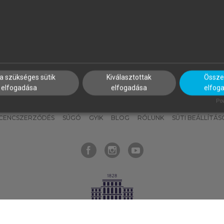
nyokat, hogy bármikor azonnal
részeket, és
készíts
saj
hozzájuk férhess!
jegyzeteket!
a szükséges sütik
Kiválasztottak
Összes
elfogadása
elfogadása
elfog
KNAK
SZERKESZTÉSI ÉS LEKTORÁLÁSI ALAPELVEK
MI – ÁLTALÁNOS
Pow
ICENCSZERZŐDÉS
SÚGÓ
GYIK
BLOG
RÓLUNK
SÜTI BEÁLLÍTÁS