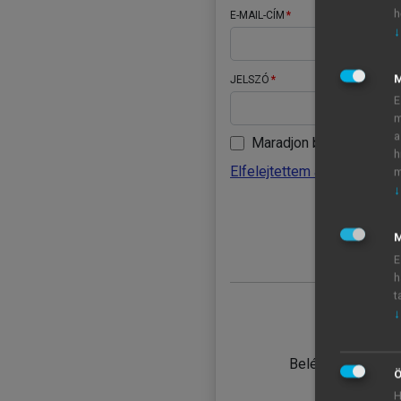
h
E-MAIL-CÍM
↓
JELSZÓ
E
m
a
Maradjon belépve
h
Elfelejtettem a jelszavamat
m
↓
BELÉ
M
E
h
t
↓
TANULÓ
Belépés intézmén
Ö
H