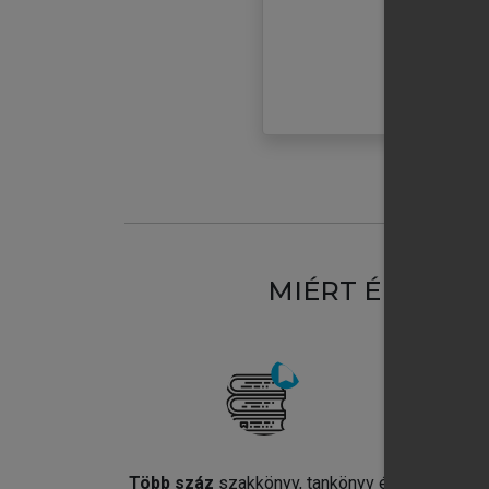
MIÉRT ÉRDEME
Több száz
szakkönyv, tankönyv és
Jel