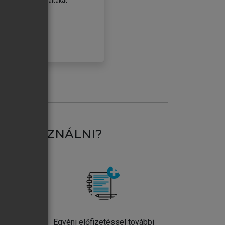
erződéseiben foglaltakat
ogadom.
ÓBÁLOM
AT HASZNÁLNI?
ntos
Egyéni előfizetéssel további