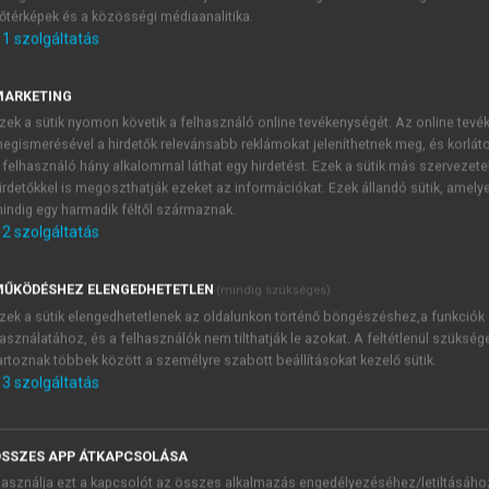
őtérképek és a közösségi médiaanalitika.
E-MAIL-CÍM
1
szolgáltatás
MARKETING
NÉV
zek a sütik nyomon követik a felhasználó online tevékenységét. Az online tev
egismerésével a hirdetők relevánsabb reklámokat jeleníthetnek meg, és korlát
 felhasználó hány alkalommal láthat egy hirdetést. Ezek a sütik más szervezete
JELSZÓ
irdetőkkel is megoszthatják ezeket az információkat. Ezek állandó sütik, amely
indig egy harmadik féltől származnak.
2
szolgáltatás
JELSZÓ ÚJRA
PÉS
ŰKÖDÉSHEZ ELENGEDHETETLEN
(mindig szükséges)
zek a sütik elengedhetetlenek az oldalunkon történő böngészéshez,a funkciók
asználatához, és a felhasználók nem tilthatják le azokat. A feltétlenül szükség
Kérek értesítést a MeRSZ új
artoznak többek között a személyre szabott beállításokat kezelő sütik.
Kérek értesítést az Akadémi
3
szolgáltatás
akcióiról.
 VAGY?
Az
Adatkezelési tájékozta
yi azonosítóval
veszem és elfogadom.
SSZES APP ÁTKAPCSOLÁSA
Az
Általános vásárlási felt
asználja ezt a kapcsolót az összes alkalmazás engedélyezéséhez/letiltásáho