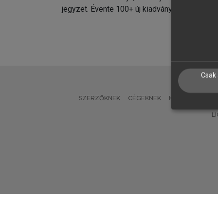
jegyzet. Évente 100+ új kiadvány.
kiadvá
Csak 
SZERZŐKNEK
CÉGEKNEK
KÖNYVTÁROSO
L
Verzió: 2.7.2