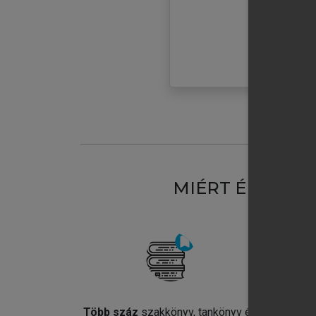
MIÉRT ÉRDEME
Több száz
szakkönyv, tankönyv és
Jel