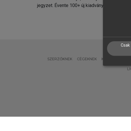
jegyzet. Évente 100+ új kiadvány.
kiadvá
Csak 
SZERZŐKNEK
CÉGEKNEK
KÖNYVTÁROSO
L
Verzió: 2.7.2