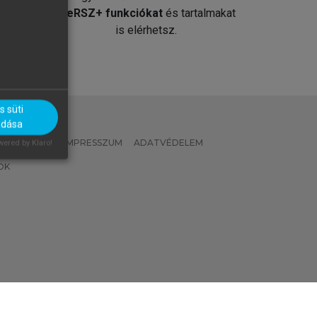
át
MeRSZ+ funkciókat
és tartalmakat
is elérhetsz.
 süti
adása
 IRÁNYELVEK
IMPRESSZUM
ADATVÉDELEM
ered by Klaro!
OK