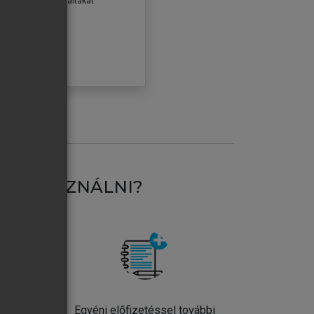
erződéseiben foglaltakat
ogadom.
ÓBÁLOM
AT HASZNÁLNI?
ntos
Egyéni előfizetéssel további