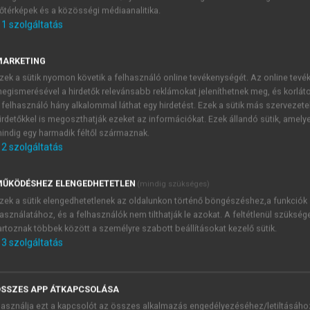
őtérképek és a közösségi médiaanalitika.
E-MAIL-CÍM
1
szolgáltatás
MARKETING
NÉV
zek a sütik nyomon követik a felhasználó online tevékenységét. Az online tev
egismerésével a hirdetők relevánsabb reklámokat jeleníthetnek meg, és korlát
 felhasználó hány alkalommal láthat egy hirdetést. Ezek a sütik más szervezete
JELSZÓ
irdetőkkel is megoszthatják ezeket az információkat. Ezek állandó sütik, amely
indig egy harmadik féltől származnak.
2
szolgáltatás
JELSZÓ ÚJRA
PÉS
ŰKÖDÉSHEZ ELENGEDHETETLEN
(mindig szükséges)
zek a sütik elengedhetetlenek az oldalunkon történő böngészéshez,a funkciók
asználatához, és a felhasználók nem tilthatják le azokat. A feltétlenül szükség
Kérek értesítést a MeRSZ új
artoznak többek között a személyre szabott beállításokat kezelő sütik.
Kérek értesítést az Akadémi
3
szolgáltatás
akcióiról.
 VAGY?
Az
Adatkezelési tájékozta
yi azonosítóval
veszem és elfogadom.
SSZES APP ÁTKAPCSOLÁSA
Az
Általános vásárlási felt
asználja ezt a kapcsolót az összes alkalmazás engedélyezéséhez/letiltásáho