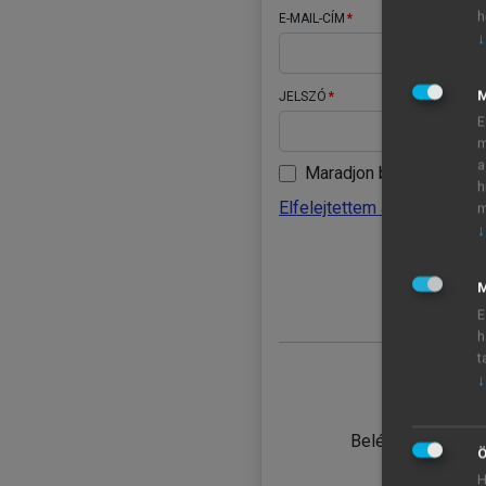
h
E-MAIL-CÍM
↓
JELSZÓ
E
m
a
Maradjon belépve
h
Elfelejtettem a jelszavamat
m
↓
BELÉ
M
E
h
t
↓
TANULÓ
Belépés intézmén
Ö
H