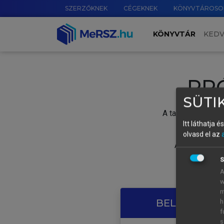
SZERZŐKNEK
CÉGEKNEK
KÖNYVTÁROSO
KÖNYVTÁR
KED
PR
SÜTIK
A tartalom megtek
Itt láthatja 
olvasd el az
A próbaidősza
S
A
w
m
BELÉPÉS SAJ
h
f
s