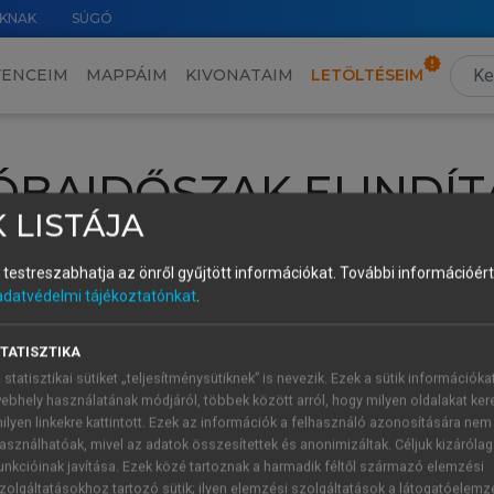
KNAK
SÚGÓ
VENCEIM
MAPPÁIM
KIVONATAIM
LETÖLTÉSEIM
ÓBAIDŐSZAK ELINDÍT
 LISTÁJA
intéséhez lépj be a saját fiókoddal, iskolai azonosítóddal vagy ú
és testreszabhatja az önről gyűjtött információkat.
További információért 
Új felhasználóként
1 óra díjmentes hozzáférésre
vagy jogosult
adatvédelmi tájékoztatónkat
.
k elindításához,
jelentkezz
be meglévő fiókoddal,
vagy hozz lé
A regisztráció után a
próbaidőszak
automatikusan
elindul.
TATISZTIKA
 statisztikai sütiket „teljesítménysütiknek” is nevezik. Ezek a sütik információka
ebhely használatának módjáról, többek között arról, hogy milyen oldalakat kere
ilyen linkekre kattintott. Ezek az információk a felhasználó azonosítására nem
ÚJ FIÓK 
ÁT FIÓKKAL
asználhatóak, mivel az adatok összesítettek és anonimizáltak. Céljuk kizáróla
1 óra díjme
unkcióinak javítása. Ezek közé tartoznak a harmadik féltől származó elemzési
zolgáltatásokhoz tartozó sütik; ilyen elemzési szolgáltatások a látogatóelemz