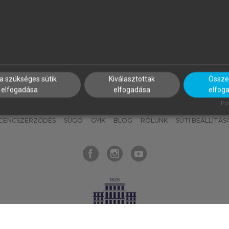
nyokat, hogy bármikor azonnal
részeket, és
készíts
saj
hozzájuk férhess!
jegyzeteket!
a szükséges sütik
Kiválasztottak
Összes
elfogadása
elfogadása
elfog
KNAK
SZERKESZTÉSI ÉS LEKTORÁLÁSI ALAPELVEK
MI – ÁLTALÁNOS
Pow
ICENCSZERZŐDÉS
SÚGÓ
GYIK
BLOG
RÓLUNK
SÜTI BEÁLLÍTÁS