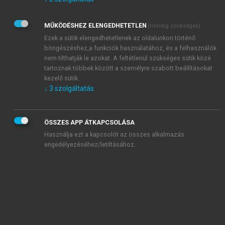
Kérek értesítést az Akadémiai Kiadó Zrt. újdonságairól,
akcióiról.
MŰKÖDÉSHEZ ELENGEDHETETLEN
(mindig szükséges)
Az
Adatkezelési tájékoztatóban
foglaltakat tudomásul
veszem és elfogadom.
Ezek a sütik elengedhetetlenek az oldalunkon történő
Az
Általános vásárlási feltételeket
, valamint a
szotar.net
és a
böngészéshez,a funkciók használatához, és a felhasználók
mersz.hu
oldalak licencszerződéseiben foglaltakat
nem tilthatják le azokat. A feltétlenül szükséges sütik közé
tudomásul veszem és elfogadom.
tartoznak többek között a személyre szabott beállításokat
kezelő sütik.
↓
3
szolgáltatás
KIPRÓBÁLOM
ÖSSZES APP ÁTKAPCSOLÁSA
Használja ezt a kapcsolót az összes alkalmazás
engedélyezéséhez/letiltásához.
MIÉRT ÉRDEMES A MERSZ ONLINE
OKOSKÖNYVTÁRAT HASZNÁLNI?