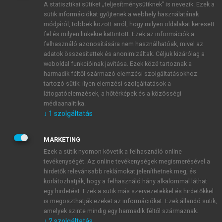
A statisztikai sütiket „teljesítménysütiknek” is nevezik. Ezek a
sütik információkat gyűjtenek a webhely használatának
módjáról, többek között arról, hogy milyen oldalakat keresett
ÚJ FIÓK LÉTREHOZÁSA
fel és milyen linkekre kattintott. Ezek az információk a
1 óra díjmentes hozzáférés
felhasználó azonosítására nem használhatóak, mivel az
adatok összesítettek és anonimizáltak. Céljuk kizárólag a
weboldal funkcióinak javítása. Ezek közé tartoznak a
E-MAIL-CÍM
harmadik féltől származó elemzési szolgáltatásokhoz
tartozó sütik; ilyen elemzési szolgáltatások a
látogatóelemzések, a hőtérképek és a közösségi
NÉV
médiaanalitika.
↓
1
szolgáltatás
JELSZÓ
MARKETING
Ezek a sütik nyomon követik a felhasználó online
tevékenységét. Az online tevékenységek megismerésével a
JELSZÓ ÚJRA
hirdetők relevánsabb reklámokat jeleníthetnek meg, és
korlátozhatják, hogy a felhasználó hány alkalommal láthat
egy hirdetést. Ezek a sütik más szervezetekkel és hirdetőkkel
is megoszthatják ezeket az információkat. Ezek állandó sütik,
Kérek értesítést a MeRSZ újdonságairól, akcióiról.
amelyek szinte mindig egy harmadik féltől származnak.
↓
2
szolgáltatás