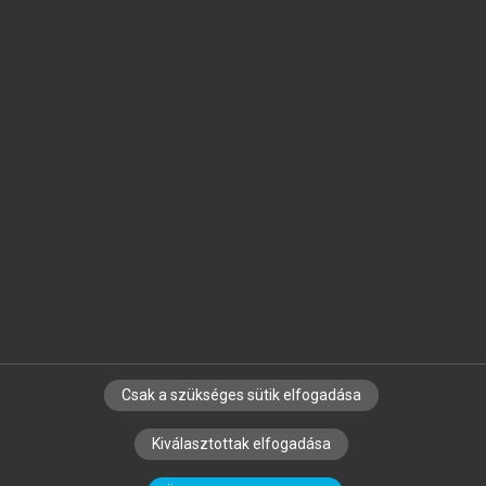
Jelöld meg a számodra fontos részeket, és
készíts
saját
jegyzeteket!
Egyéni előfizetéssel további
MeRSZ+ funkciókat
és
tartalmakat is elérhetsz.
Csak a szükséges sütik elfogadása
SZERZŐKNEK
CÉGEKNEK
KÖNYVTÁROSOKNAK
Kiválasztottak elfogadása
SZERKESZTÉSI ÉS LEKTORÁLÁSI ALAPELVEK