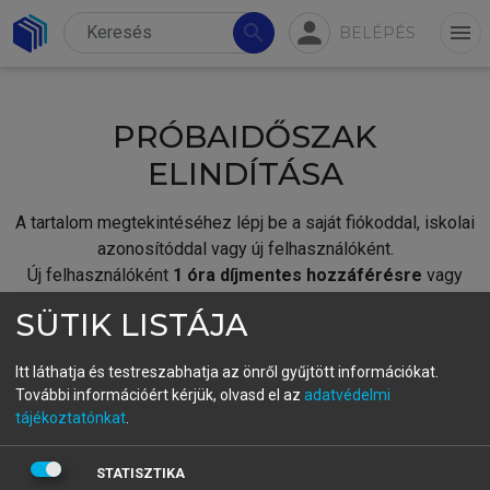
person
search
menu
BELÉPÉS
PRÓBAIDŐSZAK
ELINDÍTÁSA
A tartalom megtekintéséhez lépj be a saját fiókoddal, iskolai
azonosítóddal vagy új felhasználóként.
Új felhasználóként
1 óra díjmentes hozzáférésre
vagy
jogosult.
SÜTIK LISTÁJA
A próbaidőszak elindításához,
jelentkezz
be meglévő
fiókoddal,
vagy hozz létre új fiókot.
Itt láthatja és testreszabhatja az önről gyűjtött információkat.
További információért kérjük, olvasd el az
adatvédelmi
A regisztráció után a
próbaidőszak
automatikusan
elindul.
tájékoztatónkat
.
BELÉPÉS SAJÁT FIÓKKAL
STATISZTIKA