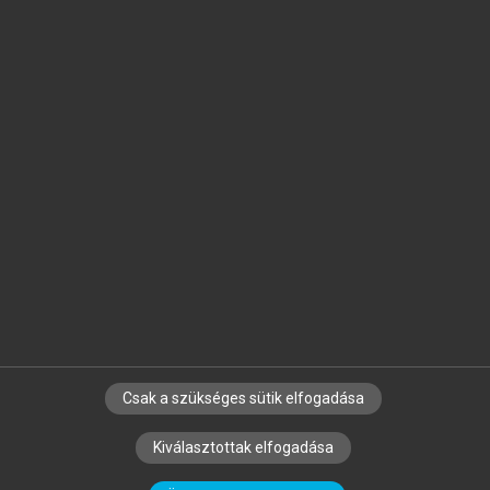
Jelöld meg a számodra fontos részeket, és
készíts
saját
jegyzeteket!
Egyéni előfizetéssel további
MeRSZ+ funkciókat
és
tartalmakat is elérhetsz.
Csak a szükséges sütik elfogadása
SZERZŐKNEK
CÉGEKNEK
KÖNYVTÁROSOKNAK
Kiválasztottak elfogadása
SZERKESZTÉSI ÉS LEKTORÁLÁSI ALAPELVEK