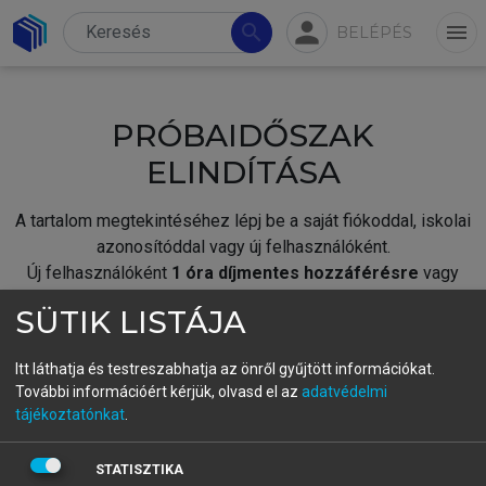
person
search
menu
BELÉPÉS
PRÓBAIDŐSZAK
ELINDÍTÁSA
A tartalom megtekintéséhez lépj be a saját fiókoddal, iskolai
azonosítóddal vagy új felhasználóként.
Új felhasználóként
1 óra díjmentes hozzáférésre
vagy
jogosult.
SÜTIK LISTÁJA
A próbaidőszak elindításához,
jelentkezz
be meglévő
fiókoddal,
vagy hozz létre új fiókot.
Itt láthatja és testreszabhatja az önről gyűjtött információkat.
További információért kérjük, olvasd el az
adatvédelmi
A regisztráció után a
próbaidőszak
automatikusan
elindul.
tájékoztatónkat
.
BELÉPÉS SAJÁT FIÓKKAL
STATISZTIKA