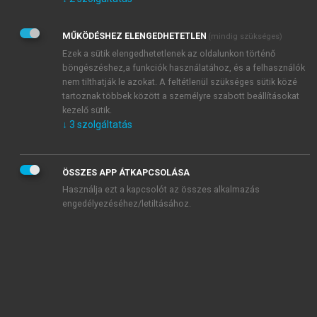
Kérek értesítést az Akadémiai Kiadó Zrt. újdonságairól,
akcióiról.
MŰKÖDÉSHEZ ELENGEDHETETLEN
(mindig szükséges)
Az
Adatkezelési tájékoztatóban
foglaltakat tudomásul
veszem és elfogadom.
Ezek a sütik elengedhetetlenek az oldalunkon történő
Az
Általános vásárlási feltételeket
, valamint a
szotar.net
és a
böngészéshez,a funkciók használatához, és a felhasználók
mersz.hu
oldalak licencszerződéseiben foglaltakat
nem tilthatják le azokat. A feltétlenül szükséges sütik közé
tudomásul veszem és elfogadom.
tartoznak többek között a személyre szabott beállításokat
kezelő sütik.
↓
3
szolgáltatás
KIPRÓBÁLOM
ÖSSZES APP ÁTKAPCSOLÁSA
Használja ezt a kapcsolót az összes alkalmazás
engedélyezéséhez/letiltásához.
MIÉRT ÉRDEMES A MERSZ ONLINE
OKOSKÖNYVTÁRAT HASZNÁLNI?