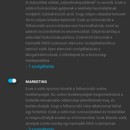
A statisztikai sütiket „teljesítménysütiknek” is nevezik. Ezek a
sütik információkat gyűjtenek a webhely használatának
módjáról, többek között arról, hogy milyen oldalakat keresett
ÚJ FIÓK LÉTREHOZÁSA
fel és milyen linkekre kattintott. Ezek az információk a
1 óra díjmentes hozzáférés
felhasználó azonosítására nem használhatóak, mivel az
adatok összesítettek és anonimizáltak. Céljuk kizárólag a
weboldal funkcióinak javítása. Ezek közé tartoznak a
E-MAIL-CÍM
harmadik féltől származó elemzési szolgáltatásokhoz
tartozó sütik; ilyen elemzési szolgáltatások a
látogatóelemzések, a hőtérképek és a közösségi
NÉV
médiaanalitika.
↓
1
szolgáltatás
JELSZÓ
MARKETING
Ezek a sütik nyomon követik a felhasználó online
tevékenységét. Az online tevékenységek megismerésével a
JELSZÓ ÚJRA
hirdetők relevánsabb reklámokat jeleníthetnek meg, és
korlátozhatják, hogy a felhasználó hány alkalommal láthat
egy hirdetést. Ezek a sütik más szervezetekkel és hirdetőkkel
is megoszthatják ezeket az információkat. Ezek állandó sütik,
Kérek értesítést a MeRSZ újdonságairól, akcióiról.
amelyek szinte mindig egy harmadik féltől származnak.
↓
2
szolgáltatás