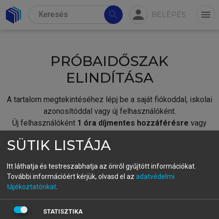
person
search
menu
BELÉPÉS
PRÓBAIDŐSZAK
ELINDÍTÁSA
A tartalom megtekintéséhez lépj be a saját fiókoddal, iskolai
azonosítóddal vagy új felhasználóként.
Új felhasználóként
1 óra díjmentes hozzáférésre
vagy
jogosult.
SÜTIK LISTÁJA
A próbaidőszak elindításához,
jelentkezz
be meglévő
fiókoddal,
vagy hozz létre új fiókot.
Itt láthatja és testreszabhatja az önről gyűjtött információkat.
További információért kérjük, olvasd el az
adatvédelmi
A regisztráció után a
próbaidőszak
automatikusan
elindul.
tájékoztatónkat
.
BELÉPÉS SAJÁT FIÓKKAL
STATISZTIKA