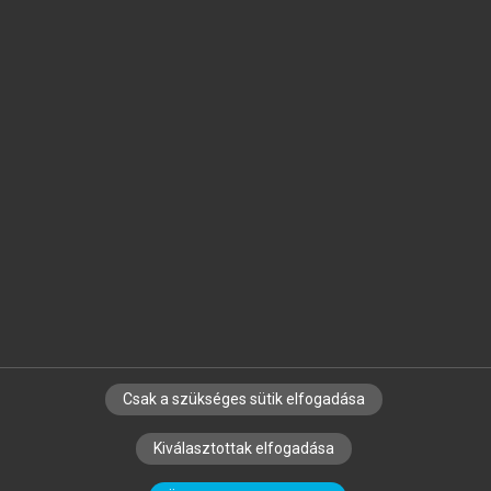
Jelöld meg a számodra fontos részeket, és
készíts
saját
jegyzeteket!
Egyéni előfizetéssel további
MeRSZ+ funkciókat
és
tartalmakat is elérhetsz.
Csak a szükséges sütik elfogadása
SZERZŐKNEK
CÉGEKNEK
KÖNYVTÁROSOKNAK
Kiválasztottak elfogadása
SZERKESZTÉSI ÉS LEKTORÁLÁSI ALAPELVEK