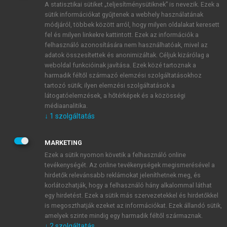
A statisztikai sütiket „teljesítménysütiknek” is nevezik. Ezek a
sütik információkat gyűjtenek a webhely használatának
módjáról, többek között arról, hogy milyen oldalakat keresett
ÚJ FIÓK LÉTREHOZÁSA
fel és milyen linkekre kattintott. Ezek az információk a
1 óra díjmentes hozzáférés
felhasználó azonosítására nem használhatóak, mivel az
adatok összesítettek és anonimizáltak. Céljuk kizárólag a
weboldal funkcióinak javítása. Ezek közé tartoznak a
E-MAIL-CÍM
harmadik féltől származó elemzési szolgáltatásokhoz
tartozó sütik; ilyen elemzési szolgáltatások a
látogatóelemzések, a hőtérképek és a közösségi
NÉV
médiaanalitika.
↓
1
szolgáltatás
JELSZÓ
MARKETING
Ezek a sütik nyomon követik a felhasználó online
tevékenységét. Az online tevékenységek megismerésével a
JELSZÓ ÚJRA
hirdetők relevánsabb reklámokat jeleníthetnek meg, és
korlátozhatják, hogy a felhasználó hány alkalommal láthat
egy hirdetést. Ezek a sütik más szervezetekkel és hirdetőkkel
is megoszthatják ezeket az információkat. Ezek állandó sütik,
Kérek értesítést a MeRSZ újdonságairól, akcióiról.
amelyek szinte mindig egy harmadik féltől származnak.
↓
2
szolgáltatás