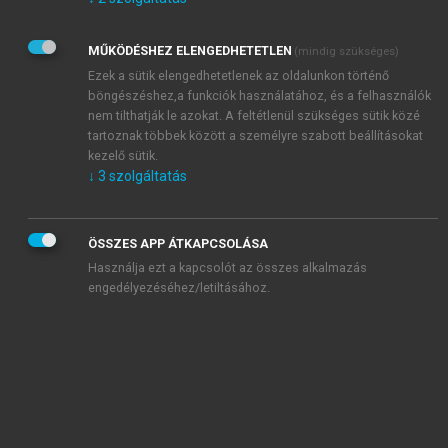
Kérek értesítést az Akadémiai Kiadó Zrt. újdonságairól,
akcióiról.
MŰKÖDÉSHEZ ELENGEDHETETLEN
(mindig szükséges)
Az
Adatkezelési tájékoztatóban
foglaltakat tudomásul
veszem és elfogadom.
Ezek a sütik elengedhetetlenek az oldalunkon történő
Az
Általános vásárlási feltételeket
, valamint a
szotar.net
és a
böngészéshez,a funkciók használatához, és a felhasználók
mersz.hu
oldalak licencszerződéseiben foglaltakat
nem tilthatják le azokat. A feltétlenül szükséges sütik közé
tudomásul veszem és elfogadom.
tartoznak többek között a személyre szabott beállításokat
kezelő sütik.
↓
3
szolgáltatás
KIPRÓBÁLOM
ÖSSZES APP ÁTKAPCSOLÁSA
Használja ezt a kapcsolót az összes alkalmazás
engedélyezéséhez/letiltásához.
MIÉRT ÉRDEMES A MERSZ ONLINE
OKOSKÖNYVTÁRAT HASZNÁLNI?