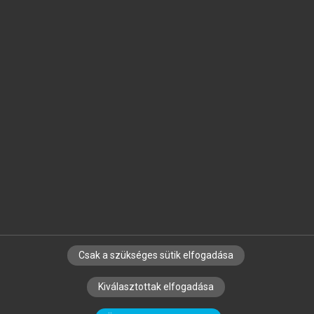
Jelöld meg a számodra fontos részeket, és
készíts
saját
jegyzeteket!
Egyéni előfizetéssel további
MeRSZ+ funkciókat
és
tartalmakat is elérhetsz.
Csak a szükséges sütik elfogadása
SZERZŐKNEK
CÉGEKNEK
KÖNYVTÁROSOKNAK
Kiválasztottak elfogadása
SZERKESZTÉSI ÉS LEKTORÁLÁSI ALAPELVEK