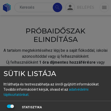
person
search
menu
BELÉPÉS
PRÓBAIDŐSZAK
ELINDÍTÁSA
A tartalom megtekintéséhez lépj be a saját fiókoddal, iskolai
azonosítóddal vagy új felhasználóként.
Új felhasználóként
1 óra díjmentes hozzáférésre
vagy
jogosult.
SÜTIK LISTÁJA
A próbaidőszak elindításához,
jelentkezz
be meglévő
fiókoddal,
vagy hozz létre új fiókot.
Itt láthatja és testreszabhatja az önről gyűjtött információkat.
További információért kérjük, olvasd el az
adatvédelmi
A regisztráció után a
próbaidőszak
automatikusan
elindul.
tájékoztatónkat
.
BELÉPÉS SAJÁT FIÓKKAL
STATISZTIKA