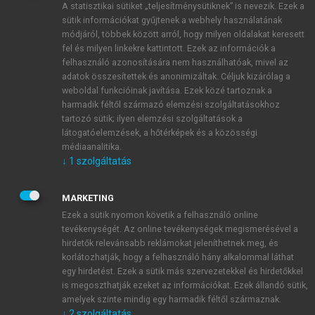
A statisztikai sütiket „teljesítménysütiknek” is nevezik. Ezek a
sütik információkat gyűjtenek a webhely használatának
módjáról, többek között arról, hogy milyen oldalakat keresett
ÚJ FIÓK LÉTREHOZÁSA
fel és milyen linkekre kattintott. Ezek az információk a
1 óra díjmentes hozzáférés
felhasználó azonosítására nem használhatóak, mivel az
adatok összesítettek és anonimizáltak. Céljuk kizárólag a
weboldal funkcióinak javítása. Ezek közé tartoznak a
E-MAIL-CÍM
harmadik féltől származó elemzési szolgáltatásokhoz
tartozó sütik; ilyen elemzési szolgáltatások a
látogatóelemzések, a hőtérképek és a közösségi
NÉV
médiaanalitika.
↓
1
szolgáltatás
JELSZÓ
MARKETING
Ezek a sütik nyomon követik a felhasználó online
tevékenységét. Az online tevékenységek megismerésével a
JELSZÓ ÚJRA
hirdetők relevánsabb reklámokat jeleníthetnek meg, és
korlátozhatják, hogy a felhasználó hány alkalommal láthat
egy hirdetést. Ezek a sütik más szervezetekkel és hirdetőkkel
is megoszthatják ezeket az információkat. Ezek állandó sütik,
Kérek értesítést a MeRSZ újdonságairól, akcióiról.
amelyek szinte mindig egy harmadik féltől származnak.
↓
2
szolgáltatás