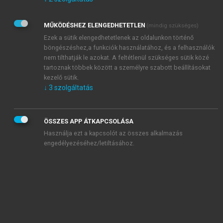
Kérek értesítést az Akadémiai Kiadó Zrt. újdonságairól,
akcióiról.
MŰKÖDÉSHEZ ELENGEDHETETLEN
(mindig szükséges)
Az
Adatkezelési tájékoztatóban
foglaltakat tudomásul
veszem és elfogadom.
Ezek a sütik elengedhetetlenek az oldalunkon történő
Az
Általános vásárlási feltételeket
, valamint a
szotar.net
és a
böngészéshez,a funkciók használatához, és a felhasználók
mersz.hu
oldalak licencszerződéseiben foglaltakat
nem tilthatják le azokat. A feltétlenül szükséges sütik közé
tudomásul veszem és elfogadom.
tartoznak többek között a személyre szabott beállításokat
kezelő sütik.
↓
3
szolgáltatás
KIPRÓBÁLOM
ÖSSZES APP ÁTKAPCSOLÁSA
Használja ezt a kapcsolót az összes alkalmazás
engedélyezéséhez/letiltásához.
MIÉRT ÉRDEMES A MERSZ ONLINE
OKOSKÖNYVTÁRAT HASZNÁLNI?