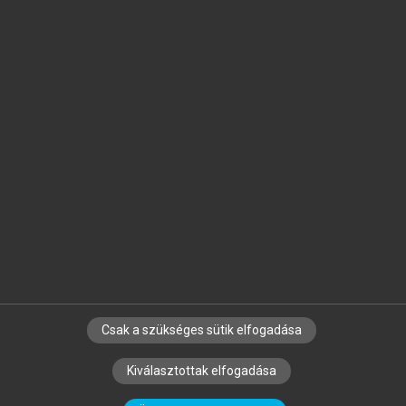
Jelöld meg a számodra fontos részeket, és
készíts
saját
jegyzeteket!
Egyéni előfizetéssel további
MeRSZ+ funkciókat
és
tartalmakat is elérhetsz.
Csak a szükséges sütik elfogadása
SZERZŐKNEK
CÉGEKNEK
KÖNYVTÁROSOKNAK
Kiválasztottak elfogadása
SZERKESZTÉSI ÉS LEKTORÁLÁSI ALAPELVEK