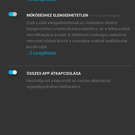
Kérek értesítést az Akadémiai Kiadó Zrt. újdonságairól,
akcióiról.
MŰKÖDÉSHEZ ELENGEDHETETLEN
(mindig szükséges)
Az
Adatkezelési tájékoztatóban
foglaltakat tudomásul
veszem és elfogadom.
Ezek a sütik elengedhetetlenek az oldalunkon történő
Az
Általános vásárlási feltételeket
, valamint a
szotar.net
és a
böngészéshez,a funkciók használatához, és a felhasználók
mersz.hu
oldalak licencszerződéseiben foglaltakat
nem tilthatják le azokat. A feltétlenül szükséges sütik közé
tudomásul veszem és elfogadom.
tartoznak többek között a személyre szabott beállításokat
kezelő sütik.
↓
3
szolgáltatás
KIPRÓBÁLOM
ÖSSZES APP ÁTKAPCSOLÁSA
Használja ezt a kapcsolót az összes alkalmazás
engedélyezéséhez/letiltásához.
MIÉRT ÉRDEMES A MERSZ ONLINE
OKOSKÖNYVTÁRAT HASZNÁLNI?