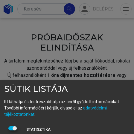
person
search
menu
BELÉPÉS
PRÓBAIDŐSZAK
ELINDÍTÁSA
A tartalom megtekintéséhez lépj be a saját fiókoddal, iskolai
azonosítóddal vagy új felhasználóként.
Új felhasználóként
1 óra díjmentes hozzáférésre
vagy
jogosult.
SÜTIK LISTÁJA
A próbaidőszak elindításához,
jelentkezz
be meglévő
fiókoddal,
vagy hozz létre új fiókot.
Itt láthatja és testreszabhatja az önről gyűjtött információkat.
További információért kérjük, olvasd el az
adatvédelmi
A regisztráció után a
próbaidőszak
automatikusan
elindul.
tájékoztatónkat
.
BELÉPÉS SAJÁT FIÓKKAL
STATISZTIKA