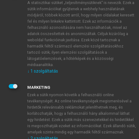
A statisztikai sütiket „teljesítménysütiknek” is nevezik. Ezek a
sütik információkat gyűjtenek a webhely használatának
módjáról, többek között arról, hogy milyen oldalakat keresett
ÚJ FIÓK LÉTREHOZÁSA
fel és milyen linkekre kattintott. Ezek az információk a
1 óra díjmentes hozzáférés
felhasználó azonosítására nem használhatóak, mivel az
adatok összesítettek és anonimizáltak. Céljuk kizárólag a
weboldal funkcióinak javítása. Ezek közé tartoznak a
E-MAIL-CÍM
harmadik féltől származó elemzési szolgáltatásokhoz
tartozó sütik; ilyen elemzési szolgáltatások a
látogatóelemzések, a hőtérképek és a közösségi
NÉV
médiaanalitika.
↓
1
szolgáltatás
JELSZÓ
MARKETING
Ezek a sütik nyomon követik a felhasználó online
tevékenységét. Az online tevékenységek megismerésével a
JELSZÓ ÚJRA
hirdetők relevánsabb reklámokat jeleníthetnek meg, és
korlátozhatják, hogy a felhasználó hány alkalommal láthat
egy hirdetést. Ezek a sütik más szervezetekkel és hirdetőkkel
is megoszthatják ezeket az információkat. Ezek állandó sütik,
Kérek értesítést a MeRSZ újdonságairól, akcióiról.
amelyek szinte mindig egy harmadik féltől származnak.
↓
2
szolgáltatás