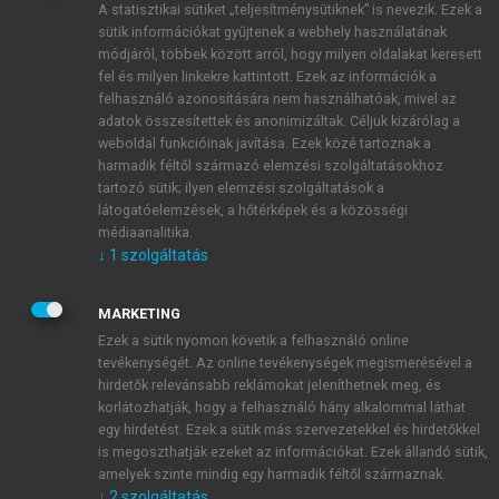
A statisztikai sütiket „teljesítménysütiknek” is nevezik. Ezek a
sütik információkat gyűjtenek a webhely használatának
módjáról, többek között arról, hogy milyen oldalakat keresett
ÚJ FIÓK LÉTREHOZÁSA
fel és milyen linkekre kattintott. Ezek az információk a
1 óra díjmentes hozzáférés
felhasználó azonosítására nem használhatóak, mivel az
adatok összesítettek és anonimizáltak. Céljuk kizárólag a
weboldal funkcióinak javítása. Ezek közé tartoznak a
E-MAIL-CÍM
harmadik féltől származó elemzési szolgáltatásokhoz
tartozó sütik; ilyen elemzési szolgáltatások a
látogatóelemzések, a hőtérképek és a közösségi
NÉV
médiaanalitika.
↓
1
szolgáltatás
JELSZÓ
MARKETING
Ezek a sütik nyomon követik a felhasználó online
tevékenységét. Az online tevékenységek megismerésével a
JELSZÓ ÚJRA
hirdetők relevánsabb reklámokat jeleníthetnek meg, és
korlátozhatják, hogy a felhasználó hány alkalommal láthat
egy hirdetést. Ezek a sütik más szervezetekkel és hirdetőkkel
is megoszthatják ezeket az információkat. Ezek állandó sütik,
Kérek értesítést a MeRSZ újdonságairól, akcióiról.
amelyek szinte mindig egy harmadik féltől származnak.
↓
2
szolgáltatás