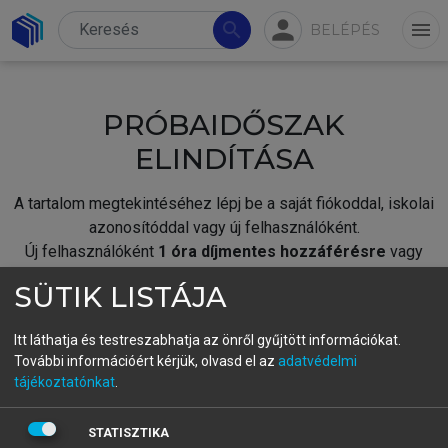
person
search
menu
BELÉPÉS
PRÓBAIDŐSZAK
ELINDÍTÁSA
A tartalom megtekintéséhez lépj be a saját fiókoddal, iskolai
azonosítóddal vagy új felhasználóként.
Új felhasználóként
1 óra díjmentes hozzáférésre
vagy
jogosult.
SÜTIK LISTÁJA
A próbaidőszak elindításához,
jelentkezz
be meglévő
fiókoddal,
vagy hozz létre új fiókot.
Itt láthatja és testreszabhatja az önről gyűjtött információkat.
További információért kérjük, olvasd el az
adatvédelmi
A regisztráció után a
próbaidőszak
automatikusan
elindul.
tájékoztatónkat
.
BELÉPÉS SAJÁT FIÓKKAL
STATISZTIKA