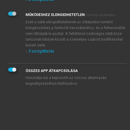
Kérek értesítést az Akadémiai Kiadó Zrt. újdonságairól,
akcióiról.
MŰKÖDÉSHEZ ELENGEDHETETLEN
(mindig szükséges)
Az
Adatkezelési tájékoztatóban
foglaltakat tudomásul
veszem és elfogadom.
Ezek a sütik elengedhetetlenek az oldalunkon történő
Az
Általános vásárlási feltételeket
, valamint a
szotar.net
és a
böngészéshez,a funkciók használatához, és a felhasználók
mersz.hu
oldalak licencszerződéseiben foglaltakat
nem tilthatják le azokat. A feltétlenül szükséges sütik közé
tudomásul veszem és elfogadom.
tartoznak többek között a személyre szabott beállításokat
kezelő sütik.
↓
3
szolgáltatás
KIPRÓBÁLOM
ÖSSZES APP ÁTKAPCSOLÁSA
Használja ezt a kapcsolót az összes alkalmazás
engedélyezéséhez/letiltásához.
MIÉRT ÉRDEMES A MERSZ ONLINE
OKOSKÖNYVTÁRAT HASZNÁLNI?