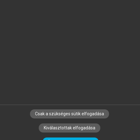
Jelöld meg a számodra fontos részeket, és
készíts
saját
jegyzeteket!
Egyéni előfizetéssel további
MeRSZ+ funkciókat
és
tartalmakat is elérhetsz.
Csak a szükséges sütik elfogadása
SZERZŐKNEK
CÉGEKNEK
KÖNYVTÁROSOKNAK
Kiválasztottak elfogadása
SZERKESZTÉSI ÉS LEKTORÁLÁSI ALAPELVEK