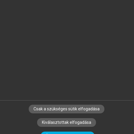
Jelöld meg a számodra fontos részeket, és
készíts
saját
jegyzeteket!
Egyéni előfizetéssel további
MeRSZ+ funkciókat
és
tartalmakat is elérhetsz.
Csak a szükséges sütik elfogadása
SZERZŐKNEK
CÉGEKNEK
KÖNYVTÁROSOKNAK
Kiválasztottak elfogadása
SZERKESZTÉSI ÉS LEKTORÁLÁSI ALAPELVEK