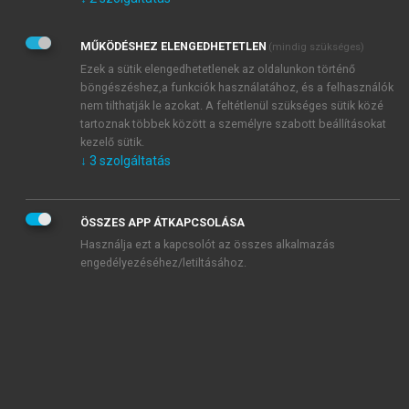
Kérek értesítést az Akadémiai Kiadó Zrt. újdonságairól,
akcióiról.
MŰKÖDÉSHEZ ELENGEDHETETLEN
(mindig szükséges)
Az
Adatkezelési tájékoztatóban
foglaltakat tudomásul
veszem és elfogadom.
Ezek a sütik elengedhetetlenek az oldalunkon történő
Az
Általános vásárlási feltételeket
, valamint a
szotar.net
és a
böngészéshez,a funkciók használatához, és a felhasználók
mersz.hu
oldalak licencszerződéseiben foglaltakat
nem tilthatják le azokat. A feltétlenül szükséges sütik közé
tudomásul veszem és elfogadom.
tartoznak többek között a személyre szabott beállításokat
kezelő sütik.
↓
3
szolgáltatás
KIPRÓBÁLOM
ÖSSZES APP ÁTKAPCSOLÁSA
Használja ezt a kapcsolót az összes alkalmazás
engedélyezéséhez/letiltásához.
MIÉRT ÉRDEMES A MERSZ ONLINE
OKOSKÖNYVTÁRAT HASZNÁLNI?