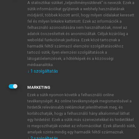
A statisztikai sütiket „teljesítménysütiknek” is nevezik. Ezek a
sütik információkat gyűjtenek a webhely használatának
módjáról, többek között arról, hogy milyen oldalakat keresett
ÚJ FIÓK LÉTREHOZÁSA
fel és milyen linkekre kattintott. Ezek az információk a
1 óra díjmentes hozzáférés
felhasználó azonosítására nem használhatóak, mivel az
adatok összesítettek és anonimizáltak. Céljuk kizárólag a
weboldal funkcióinak javítása. Ezek közé tartoznak a
E-MAIL-CÍM
harmadik féltől származó elemzési szolgáltatásokhoz
tartozó sütik; ilyen elemzési szolgáltatások a
látogatóelemzések, a hőtérképek és a közösségi
NÉV
médiaanalitika.
↓
1
szolgáltatás
JELSZÓ
MARKETING
Ezek a sütik nyomon követik a felhasználó online
tevékenységét. Az online tevékenységek megismerésével a
JELSZÓ ÚJRA
hirdetők relevánsabb reklámokat jeleníthetnek meg, és
korlátozhatják, hogy a felhasználó hány alkalommal láthat
egy hirdetést. Ezek a sütik más szervezetekkel és hirdetőkkel
is megoszthatják ezeket az információkat. Ezek állandó sütik,
Kérek értesítést a MeRSZ újdonságairól, akcióiról.
amelyek szinte mindig egy harmadik féltől származnak.
↓
2
szolgáltatás