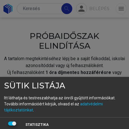
person
search
menu
BELÉPÉS
PRÓBAIDŐSZAK
ELINDÍTÁSA
A tartalom megtekintéséhez lépj be a saját fiókoddal, iskolai
azonosítóddal vagy új felhasználóként.
Új felhasználóként
1 óra díjmentes hozzáférésre
vagy
jogosult.
SÜTIK LISTÁJA
A próbaidőszak elindításához,
jelentkezz
be meglévő
fiókoddal,
vagy hozz létre új fiókot.
Itt láthatja és testreszabhatja az önről gyűjtött információkat.
További információért kérjük, olvasd el az
adatvédelmi
A regisztráció után a
próbaidőszak
automatikusan
elindul.
tájékoztatónkat
.
BELÉPÉS SAJÁT FIÓKKAL
STATISZTIKA