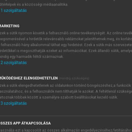
őtérképek és a közösségi médiaanalitika.
E-MAIL-CÍM
1
szolgáltatás
MARKETING
NÉV
zek a sütik nyomon követik a felhasználó online tevékenységét. Az online tev
egismerésével a hirdetők relevánsabb reklámokat jeleníthetnek meg, és korlát
 felhasználó hány alkalommal láthat egy hirdetést. Ezek a sütik más szervezete
JELSZÓ
irdetőkkel is megoszthatják ezeket az információkat. Ezek állandó sütik, amely
indig egy harmadik féltől származnak.
2
szolgáltatás
JELSZÓ ÚJRA
PÉS
ŰKÖDÉSHEZ ELENGEDHETETLEN
(mindig szükséges)
zek a sütik elengedhetetlenek az oldalunkon történő böngészéshez,a funkciók
asználatához, és a felhasználók nem tilthatják le azokat. A feltétlenül szükség
Kérek értesítést a MeRSZ új
artoznak többek között a személyre szabott beállításokat kezelő sütik.
Kérek értesítést az Akadémi
3
szolgáltatás
akcióiról.
 VAGY?
Az
Adatkezelési tájékozta
yi azonosítóval
veszem és elfogadom.
SSZES APP ÁTKAPCSOLÁSA
Az
Általános vásárlási felt
asználja ezt a kapcsolót az összes alkalmazás engedélyezéséhez/letiltásáho