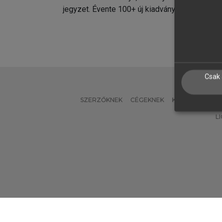
jegyzet. Évente 100+ új kiadvány.
kiadvá
Csak 
SZERZŐKNEK
CÉGEKNEK
KÖNYVTÁROSO
L
Verzió: 2.7.2