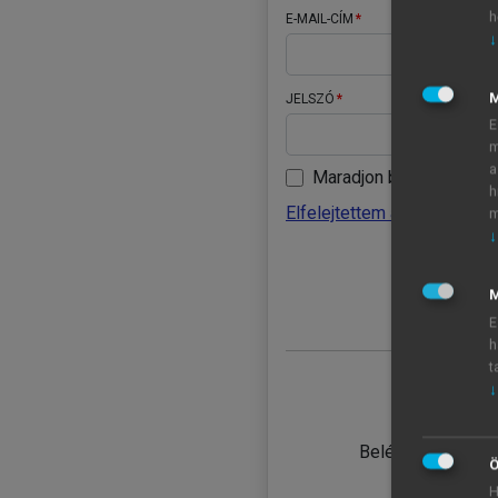
h
E-MAIL-CÍM
↓
JELSZÓ
E
m
a
Maradjon belépve
h
Elfelejtettem a jelszavamat
m
↓
BELÉ
M
E
h
t
↓
TANULÓ
Belépés intézmén
Ö
H