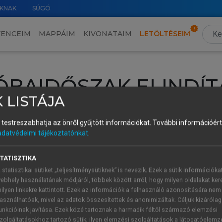
KNAK
SÚGÓ
VENCEIM
MAPPÁIM
KIVONATAIM
LETÖLTÉSEIM
ÓBAIDŐSZAK ELINDÍT
 LISTÁJA
intéséhez lépj be a saját fiókoddal, iskolai azonosítóddal vagy ú
és testreszabhatja az önről gyűjtött információkat.
További információért 
Új felhasználóként
1 óra díjmentes hozzáférésre
vagy jogosult
adatvédelmi tájékoztatónkat
.
k elindításához,
jelentkezz
be meglévő fiókoddal,
vagy hozz lé
A regisztráció után a
próbaidőszak
automatikusan
elindul.
TATISZTIKA
 statisztikai sütiket „teljesítménysütiknek” is nevezik. Ezek a sütik információka
ebhely használatának módjáról, többek között arról, hogy milyen oldalakat kere
ilyen linkekre kattintott. Ezek az információk a felhasználó azonosítására nem
ÚJ FIÓK 
ÁT FIÓKKAL
asználhatóak, mivel az adatok összesítettek és anonimizáltak. Céljuk kizáróla
1 óra díjme
unkcióinak javítása. Ezek közé tartoznak a harmadik féltől származó elemzési
zolgáltatásokhoz tartozó sütik; ilyen elemzési szolgáltatások a látogatóelemz