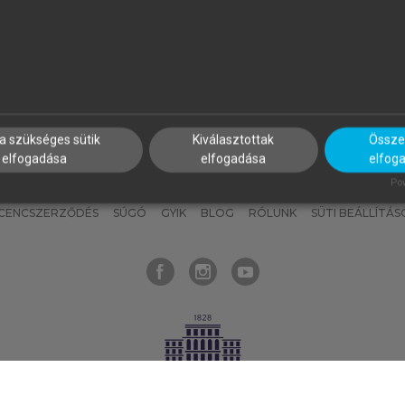
nyokat, hogy bármikor azonnal
részeket, és
készíts
saj
hozzájuk férhess!
jegyzeteket!
a szükséges sütik
Kiválasztottak
Összes
elfogadása
elfogadása
elfog
KNAK
SZERKESZTÉSI ÉS LEKTORÁLÁSI ALAPELVEK
MI – ÁLTALÁNOS
Pow
ICENCSZERZŐDÉS
SÚGÓ
GYIK
BLOG
RÓLUNK
SÜTI BEÁLLÍTÁS