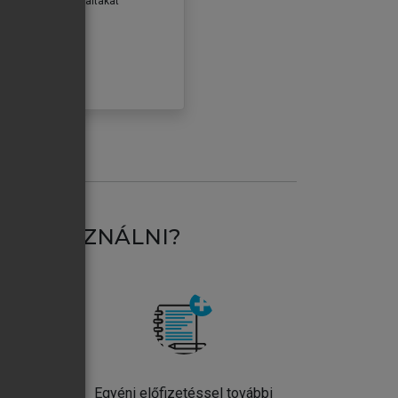
erződéseiben foglaltakat
ogadom.
ÓBÁLOM
AT HASZNÁLNI?
ntos
Egyéni előfizetéssel további