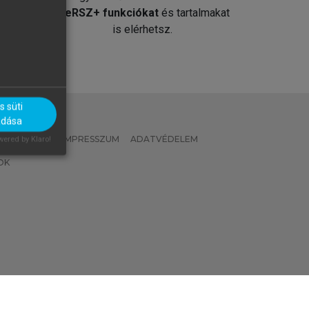
át
MeRSZ+ funkciókat
és tartalmakat
is elérhetsz.
 süti
adása
 IRÁNYELVEK
IMPRESSZUM
ADATVÉDELEM
ered by Klaro!
OK