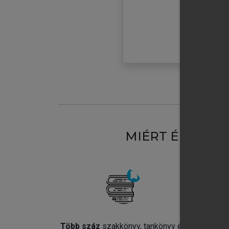
MIÉRT ÉRDEME
Több száz
szakkönyv, tankönyv és
Jel