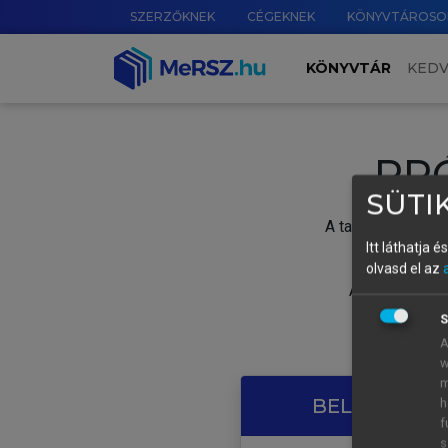
SZERZŐKNEK
CÉGEKNEK
KÖNYVTÁROSO
KÖNYVTÁR
KED
PR
SÜTIK
A tartalom megtek
Itt láthatja 
olvasd el az
A próbaidősza
S
A
w
m
BELÉPÉS SAJ
h
f
s