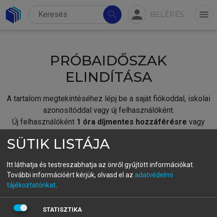
person
search
menu
BELÉPÉS
PRÓBAIDŐSZAK
ELINDÍTÁSA
A tartalom megtekintéséhez lépj be a saját fiókoddal, iskolai
azonosítóddal vagy új felhasználóként.
Új felhasználóként
1 óra díjmentes hozzáférésre
vagy
jogosult.
SÜTIK LISTÁJA
A próbaidőszak elindításához,
jelentkezz
be meglévő
fiókoddal,
vagy hozz létre új fiókot.
Itt láthatja és testreszabhatja az önről gyűjtött információkat.
További információért kérjük, olvasd el az
adatvédelmi
A regisztráció után a
próbaidőszak
automatikusan
elindul.
tájékoztatónkat
.
BELÉPÉS SAJÁT FIÓKKAL
STATISZTIKA