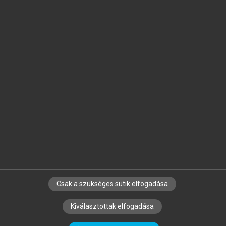
Jelöld meg a számodra fontos részeket, és
készíts
saját
jegyzeteket!
Egyéni előfizetéssel további
MeRSZ+ funkciókat
és
tartalmakat is elérhetsz.
Csak a szükséges sütik elfogadása
SZERZŐKNEK
CÉGEKNEK
KÖNYVTÁROSOKNAK
Kiválasztottak elfogadása
SZERKESZTÉSI ÉS LEKTORÁLÁSI ALAPELVEK