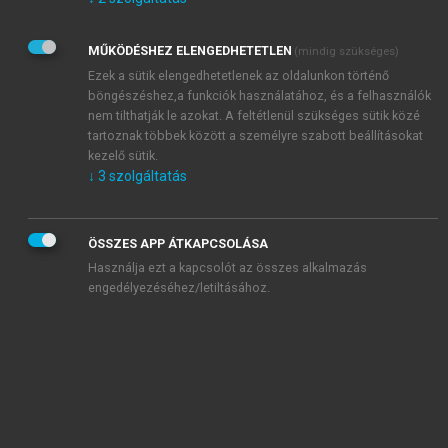
Kérek értesítést az Akadémiai Kiadó Zrt. újdonságairól,
akcióiról.
MŰKÖDÉSHEZ ELENGEDHETETLEN
(mindig szükséges)
Az
Adatkezelési tájékoztatóban
foglaltakat tudomásul
veszem és elfogadom.
Ezek a sütik elengedhetetlenek az oldalunkon történő
Az
Általános vásárlási feltételeket
, valamint a
szotar.net
és a
böngészéshez,a funkciók használatához, és a felhasználók
mersz.hu
oldalak licencszerződéseiben foglaltakat
nem tilthatják le azokat. A feltétlenül szükséges sütik közé
tudomásul veszem és elfogadom.
tartoznak többek között a személyre szabott beállításokat
kezelő sütik.
↓
3
szolgáltatás
KIPRÓBÁLOM
ÖSSZES APP ÁTKAPCSOLÁSA
Használja ezt a kapcsolót az összes alkalmazás
engedélyezéséhez/letiltásához.
MIÉRT ÉRDEMES A MERSZ ONLINE
OKOSKÖNYVTÁRAT HASZNÁLNI?