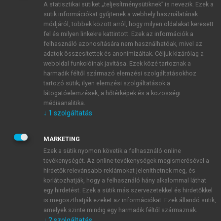
A statisztikai sütiket „teljesítménysütiknek” is nevezik. Ezek a
sütik információkat gyűjtenek a webhely használatának
módjáról, többek között arról, hogy milyen oldalakat keresett
ÚJ FIÓK LÉTREHOZÁSA
fel és milyen linkekre kattintott. Ezek az információk a
1 óra díjmentes hozzáférés
felhasználó azonosítására nem használhatóak, mivel az
adatok összesítettek és anonimizáltak. Céljuk kizárólag a
weboldal funkcióinak javítása. Ezek közé tartoznak a
E-MAIL-CÍM
harmadik féltől származó elemzési szolgáltatásokhoz
tartozó sütik; ilyen elemzési szolgáltatások a
látogatóelemzések, a hőtérképek és a közösségi
NÉV
médiaanalitika.
↓
1
szolgáltatás
JELSZÓ
MARKETING
Ezek a sütik nyomon követik a felhasználó online
tevékenységét. Az online tevékenységek megismerésével a
JELSZÓ ÚJRA
hirdetők relevánsabb reklámokat jeleníthetnek meg, és
korlátozhatják, hogy a felhasználó hány alkalommal láthat
egy hirdetést. Ezek a sütik más szervezetekkel és hirdetőkkel
is megoszthatják ezeket az információkat. Ezek állandó sütik,
Kérek értesítést a MeRSZ újdonságairól, akcióiról.
amelyek szinte mindig egy harmadik féltől származnak.
↓
2
szolgáltatás