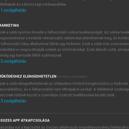
őtérképek és a közösségi médiaanalitika.
E-MAIL-CÍM
1
szolgáltatás
MARKETING
NÉV
zek a sütik nyomon követik a felhasználó online tevékenységét. Az online tev
egismerésével a hirdetők relevánsabb reklámokat jeleníthetnek meg, és korlát
 felhasználó hány alkalommal láthat egy hirdetést. Ezek a sütik más szervezete
JELSZÓ
irdetőkkel is megoszthatják ezeket az információkat. Ezek állandó sütik, amely
indig egy harmadik féltől származnak.
2
szolgáltatás
JELSZÓ ÚJRA
PÉS
ŰKÖDÉSHEZ ELENGEDHETETLEN
(mindig szükséges)
zek a sütik elengedhetetlenek az oldalunkon történő böngészéshez,a funkciók
asználatához, és a felhasználók nem tilthatják le azokat. A feltétlenül szükség
Kérek értesítést a MeRSZ új
artoznak többek között a személyre szabott beállításokat kezelő sütik.
Kérek értesítést az Akadémi
3
szolgáltatás
akcióiról.
 VAGY?
Az
Adatkezelési tájékozta
yi azonosítóval
veszem és elfogadom.
SSZES APP ÁTKAPCSOLÁSA
Az
Általános vásárlási felt
asználja ezt a kapcsolót az összes alkalmazás engedélyezéséhez/letiltásáho