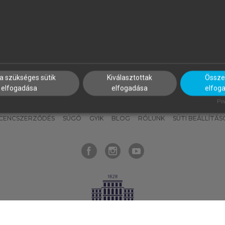
nyokat, hogy bármikor azonnal
részeket, és
készíts
saj
hozzájuk férhess!
jegyzeteket!
a szükséges sütik
Kiválasztottak
Összes
elfogadása
elfogadása
elfog
KNAK
SZERKESZTÉSI ÉS LEKTORÁLÁSI ALAPELVEK
MI – ÁLTALÁNOS
Pow
ICENCSZERZŐDÉS
SÚGÓ
GYIK
BLOG
RÓLUNK
SÜTI BEÁLLÍTÁS