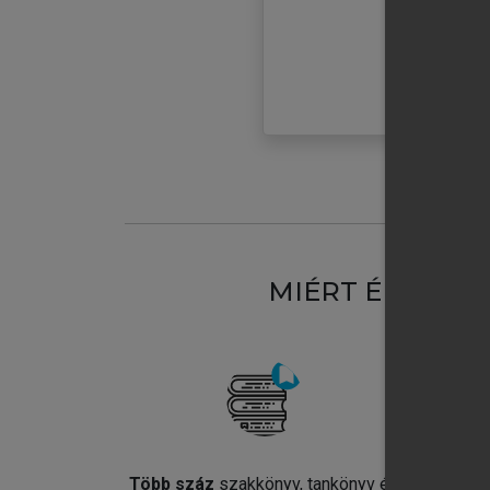
MIÉRT ÉRDEME
Több száz
szakkönyv, tankönyv és
Jel