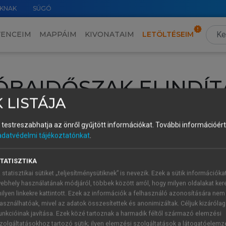
KNAK
SÚGÓ
VENCEIM
MAPPÁIM
KIVONATAIM
LETÖLTÉSEIM
ÓBAIDŐSZAK ELINDÍT
 LISTÁJA
intéséhez lépj be a saját fiókoddal, iskolai azonosítóddal vagy ú
és testreszabhatja az önről gyűjtött információkat.
További információért 
Új felhasználóként
1 óra díjmentes hozzáférésre
vagy jogosult
adatvédelmi tájékoztatónkat
.
k elindításához,
jelentkezz
be meglévő fiókoddal,
vagy hozz lé
A regisztráció után a
próbaidőszak
automatikusan
elindul.
TATISZTIKA
 statisztikai sütiket „teljesítménysütiknek” is nevezik. Ezek a sütik információka
ebhely használatának módjáról, többek között arról, hogy milyen oldalakat kere
ilyen linkekre kattintott. Ezek az információk a felhasználó azonosítására nem
ÚJ FIÓK 
ÁT FIÓKKAL
asználhatóak, mivel az adatok összesítettek és anonimizáltak. Céljuk kizáróla
1 óra díjme
unkcióinak javítása. Ezek közé tartoznak a harmadik féltől származó elemzési
zolgáltatásokhoz tartozó sütik; ilyen elemzési szolgáltatások a látogatóelemz