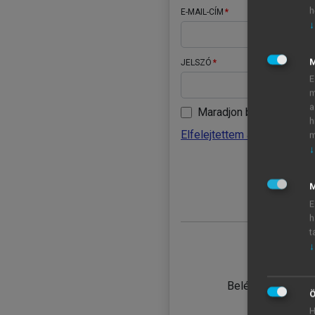
h
E-MAIL-CÍM
↓
JELSZÓ
E
m
a
Maradjon belépve
h
Elfelejtettem a jelszavamat
m
↓
BELÉ
M
E
h
t
↓
TANULÓ
Belépés intézmén
Ö
H