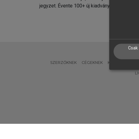
jegyzet. Évente 100+ új kiadvány.
kiadvá
Csak 
SZERZŐKNEK
CÉGEKNEK
KÖNYVTÁROSO
L
Verzió: 2.7.2