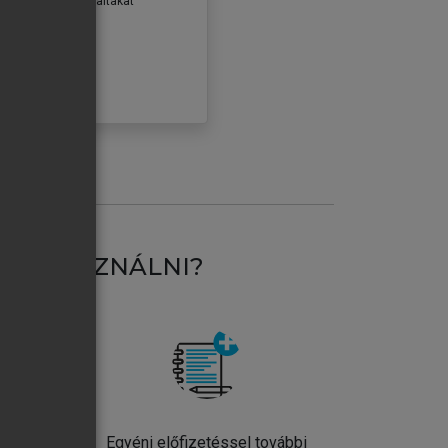
erződéseiben foglaltakat
ogadom.
ÓBÁLOM
AT HASZNÁLNI?
ntos
Egyéni előfizetéssel további