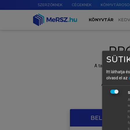
SZERZŐKNEK
CÉGEKNEK
KÖNYVTÁROSO
KÖNYVTÁR
KED
PR
SÜTIK
A tartalom megtek
Itt láthatja 
olvasd el az
A próbaidősza
S
A
w
m
BELÉPÉS SAJ
h
f
s