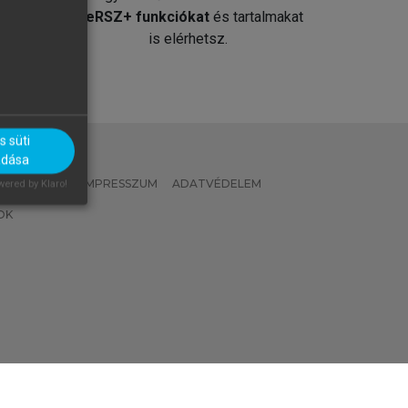
át
MeRSZ+ funkciókat
és tartalmakat
is elérhetsz.
 süti
adása
 IRÁNYELVEK
IMPRESSZUM
ADATVÉDELEM
ered by Klaro!
OK