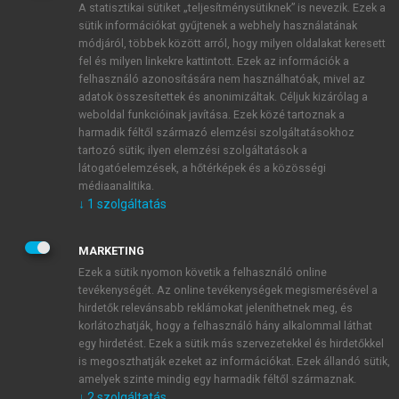
A statisztikai sütiket „teljesítménysütiknek” is nevezik. Ezek a
sütik információkat gyűjtenek a webhely használatának
módjáról, többek között arról, hogy milyen oldalakat keresett
ÚJ FIÓK LÉTREHOZÁSA
fel és milyen linkekre kattintott. Ezek az információk a
1 óra díjmentes hozzáférés
felhasználó azonosítására nem használhatóak, mivel az
adatok összesítettek és anonimizáltak. Céljuk kizárólag a
weboldal funkcióinak javítása. Ezek közé tartoznak a
E-MAIL-CÍM
harmadik féltől származó elemzési szolgáltatásokhoz
tartozó sütik; ilyen elemzési szolgáltatások a
látogatóelemzések, a hőtérképek és a közösségi
NÉV
médiaanalitika.
↓
1
szolgáltatás
JELSZÓ
MARKETING
Ezek a sütik nyomon követik a felhasználó online
tevékenységét. Az online tevékenységek megismerésével a
JELSZÓ ÚJRA
hirdetők relevánsabb reklámokat jeleníthetnek meg, és
korlátozhatják, hogy a felhasználó hány alkalommal láthat
egy hirdetést. Ezek a sütik más szervezetekkel és hirdetőkkel
is megoszthatják ezeket az információkat. Ezek állandó sütik,
Kérek értesítést a MeRSZ újdonságairól, akcióiról.
amelyek szinte mindig egy harmadik féltől származnak.
↓
2
szolgáltatás