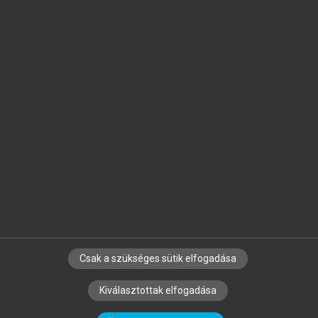
Jelöld meg a számodra fontos részeket, és
készíts
saját
jegyzeteket!
Egyéni előfizetéssel további
MeRSZ+ funkciókat
és
tartalmakat is elérhetsz.
Csak a szükséges sütik elfogadása
SZERZŐKNEK
CÉGEKNEK
KÖNYVTÁROSOKNAK
Kiválasztottak elfogadása
SZERKESZTÉSI ÉS LEKTORÁLÁSI ALAPELVEK