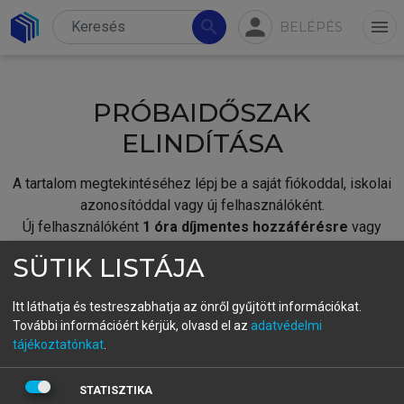
person
search
menu
BELÉPÉS
PRÓBAIDŐSZAK
ELINDÍTÁSA
A tartalom megtekintéséhez lépj be a saját fiókoddal, iskolai
azonosítóddal vagy új felhasználóként.
Új felhasználóként
1 óra díjmentes hozzáférésre
vagy
jogosult.
SÜTIK LISTÁJA
A próbaidőszak elindításához,
jelentkezz
be meglévő
fiókoddal,
vagy hozz létre új fiókot.
Itt láthatja és testreszabhatja az önről gyűjtött információkat.
További információért kérjük, olvasd el az
adatvédelmi
A regisztráció után a
próbaidőszak
automatikusan
elindul.
tájékoztatónkat
.
BELÉPÉS SAJÁT FIÓKKAL
STATISZTIKA