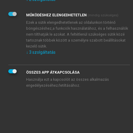
Kérek értesítést az Akadémiai Kiadó Zrt. újdonságairól,
akcióiról.
MŰKÖDÉSHEZ ELENGEDHETETLEN
(mindig szükséges)
Az
Adatkezelési tájékoztatóban
foglaltakat tudomásul
veszem és elfogadom.
Ezek a sütik elengedhetetlenek az oldalunkon történő
Az
Általános vásárlási feltételeket
, valamint a
szotar.net
és a
böngészéshez,a funkciók használatához, és a felhasználók
mersz.hu
oldalak licencszerződéseiben foglaltakat
nem tilthatják le azokat. A feltétlenül szükséges sütik közé
tudomásul veszem és elfogadom.
tartoznak többek között a személyre szabott beállításokat
kezelő sütik.
↓
3
szolgáltatás
KIPRÓBÁLOM
ÖSSZES APP ÁTKAPCSOLÁSA
Használja ezt a kapcsolót az összes alkalmazás
engedélyezéséhez/letiltásához.
MIÉRT ÉRDEMES A MERSZ ONLINE
OKOSKÖNYVTÁRAT HASZNÁLNI?