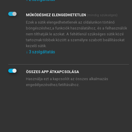
Kérek értesítést az Akadémiai Kiadó Zrt. újdonságairól,
akcióiról.
MŰKÖDÉSHEZ ELENGEDHETETLEN
(mindig szükséges)
Az
Adatkezelési tájékoztatóban
foglaltakat tudomásul
veszem és elfogadom.
Ezek a sütik elengedhetetlenek az oldalunkon történő
Az
Általános vásárlási feltételeket
, valamint a
szotar.net
és a
böngészéshez,a funkciók használatához, és a felhasználók
mersz.hu
oldalak licencszerződéseiben foglaltakat
nem tilthatják le azokat. A feltétlenül szükséges sütik közé
tudomásul veszem és elfogadom.
tartoznak többek között a személyre szabott beállításokat
kezelő sütik.
↓
3
szolgáltatás
KIPRÓBÁLOM
ÖSSZES APP ÁTKAPCSOLÁSA
Használja ezt a kapcsolót az összes alkalmazás
engedélyezéséhez/letiltásához.
MIÉRT ÉRDEMES A MERSZ ONLINE
OKOSKÖNYVTÁRAT HASZNÁLNI?