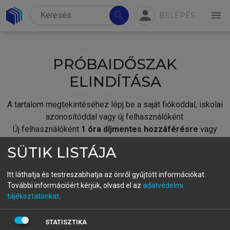
person
search
menu
BELÉPÉS
PRÓBAIDŐSZAK
ELINDÍTÁSA
A tartalom megtekintéséhez lépj be a saját fiókoddal, iskolai
azonosítóddal vagy új felhasználóként.
Új felhasználóként
1 óra díjmentes hozzáférésre
vagy
jogosult.
SÜTIK LISTÁJA
A próbaidőszak elindításához,
jelentkezz
be meglévő
fiókoddal,
vagy hozz létre új fiókot.
Itt láthatja és testreszabhatja az önről gyűjtött információkat.
További információért kérjük, olvasd el az
adatvédelmi
A regisztráció után a
próbaidőszak
automatikusan
elindul.
tájékoztatónkat
.
BELÉPÉS SAJÁT FIÓKKAL
STATISZTIKA