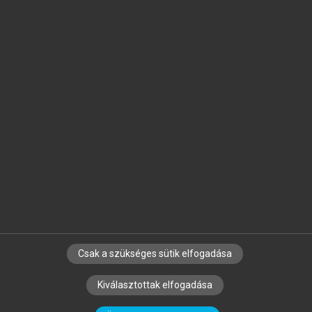
Jelöld meg a számodra fontos részeket, és
készíts
saját
jegyzeteket!
Egyéni előfizetéssel további
MeRSZ+ funkciókat
és
tartalmakat is elérhetsz.
Csak a szükséges sütik elfogadása
SZERZŐKNEK
CÉGEKNEK
KÖNYVTÁROSOKNAK
Kiválasztottak elfogadása
SZERKESZTÉSI ÉS LEKTORÁLÁSI ALAPELVEK