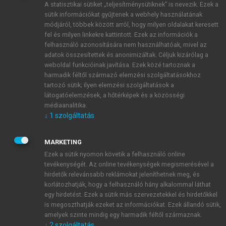
A statisztikai sütiket „teljesítménysütiknek” is nevezik. Ezek a
sütik információkat gyűjtenek a webhely használatának
módjáról, többek között arról, hogy milyen oldalakat keresett
ÚJ FIÓK LÉTREHOZÁSA
fel és milyen linkekre kattintott. Ezek az információk a
1 óra díjmentes hozzáférés
felhasználó azonosítására nem használhatóak, mivel az
adatok összesítettek és anonimizáltak. Céljuk kizárólag a
weboldal funkcióinak javítása. Ezek közé tartoznak a
E-MAIL-CÍM
harmadik féltől származó elemzési szolgáltatásokhoz
tartozó sütik; ilyen elemzési szolgáltatások a
látogatóelemzések, a hőtérképek és a közösségi
NÉV
médiaanalitika.
↓
1
szolgáltatás
JELSZÓ
MARKETING
Ezek a sütik nyomon követik a felhasználó online
tevékenységét. Az online tevékenységek megismerésével a
JELSZÓ ÚJRA
hirdetők relevánsabb reklámokat jeleníthetnek meg, és
korlátozhatják, hogy a felhasználó hány alkalommal láthat
egy hirdetést. Ezek a sütik más szervezetekkel és hirdetőkkel
is megoszthatják ezeket az információkat. Ezek állandó sütik,
Kérek értesítést a MeRSZ újdonságairól, akcióiról.
amelyek szinte mindig egy harmadik féltől származnak.
↓
2
szolgáltatás