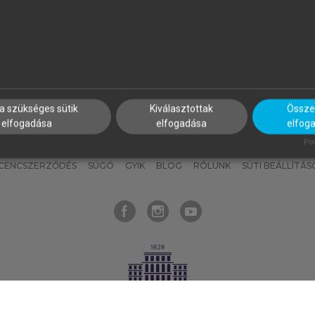
nyokat, hogy bármikor azonnal
részeket, és
készíts
saj
hozzájuk férhess!
jegyzeteket!
a szükséges sütik
Kiválasztottak
Összes
elfogadása
elfogadása
elfog
KNAK
SZERKESZTÉSI ÉS LEKTORÁLÁSI ALAPELVEK
MI – ÁLTALÁNOS
Pow
ICENCSZERZŐDÉS
SÚGÓ
GYIK
BLOG
RÓLUNK
SÜTI BEÁLLÍTÁS