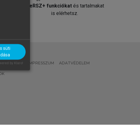
át
MeRSZ+ funkciókat
és tartalmakat
is elérhetsz.
 süti
adása
 IRÁNYELVEK
IMPRESSZUM
ADATVÉDELEM
ered by Klaro!
OK