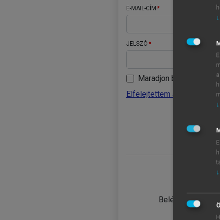
h
E-MAIL-CÍM
↓
JELSZÓ
E
m
a
Maradjon belépve
h
Elfelejtettem a jelszavamat
m
↓
BELÉ
M
E
h
t
↓
TANULÓ
Belépés intézmén
Ö
H