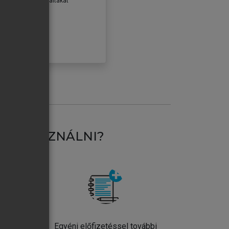
erződéseiben foglaltakat
ogadom.
ÓBÁLOM
AT HASZNÁLNI?
ntos
Egyéni előfizetéssel további