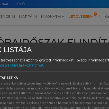
KNAK
SÚGÓ
VENCEIM
MAPPÁIM
KIVONATAIM
LETÖLTÉSEIM
ÓBAIDŐSZAK ELINDÍT
 LISTÁJA
intéséhez lépj be a saját fiókoddal, iskolai azonosítóddal vagy ú
és testreszabhatja az önről gyűjtött információkat.
További információért 
Új felhasználóként
1 óra díjmentes hozzáférésre
vagy jogosult
adatvédelmi tájékoztatónkat
.
k elindításához,
jelentkezz
be meglévő fiókoddal,
vagy hozz lé
A regisztráció után a
próbaidőszak
automatikusan
elindul.
TATISZTIKA
 statisztikai sütiket „teljesítménysütiknek” is nevezik. Ezek a sütik információka
ebhely használatának módjáról, többek között arról, hogy milyen oldalakat kere
ilyen linkekre kattintott. Ezek az információk a felhasználó azonosítására nem
ÚJ FIÓK 
ÁT FIÓKKAL
asználhatóak, mivel az adatok összesítettek és anonimizáltak. Céljuk kizáróla
1 óra díjme
unkcióinak javítása. Ezek közé tartoznak a harmadik féltől származó elemzési
zolgáltatásokhoz tartozó sütik; ilyen elemzési szolgáltatások a látogatóelemz