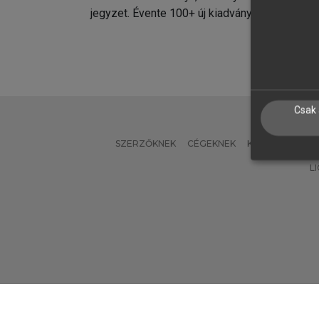
jegyzet. Évente 100+ új kiadvány.
kiadvá
Csak 
SZERZŐKNEK
CÉGEKNEK
KÖNYVTÁROSO
L
Verzió: 2.7.2