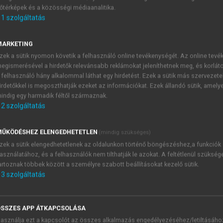
őtérképek és a közösségi médiaanalitika.
E-MAIL-CÍM
1
szolgáltatás
MARKETING
NÉV
zek a sütik nyomon követik a felhasználó online tevékenységét. Az online tev
egismerésével a hirdetők relevánsabb reklámokat jeleníthetnek meg, és korlát
 felhasználó hány alkalommal láthat egy hirdetést. Ezek a sütik más szervezete
JELSZÓ
irdetőkkel is megoszthatják ezeket az információkat. Ezek állandó sütik, amely
indig egy harmadik féltől származnak.
2
szolgáltatás
JELSZÓ ÚJRA
PÉS
ŰKÖDÉSHEZ ELENGEDHETETLEN
(mindig szükséges)
zek a sütik elengedhetetlenek az oldalunkon történő böngészéshez,a funkciók
asználatához, és a felhasználók nem tilthatják le azokat. A feltétlenül szükség
Kérek értesítést a MeRSZ új
artoznak többek között a személyre szabott beállításokat kezelő sütik.
Kérek értesítést az Akadémi
3
szolgáltatás
akcióiról.
 VAGY?
Az
Adatkezelési tájékozta
yi azonosítóval
veszem és elfogadom.
SSZES APP ÁTKAPCSOLÁSA
Az
Általános vásárlási felt
asználja ezt a kapcsolót az összes alkalmazás engedélyezéséhez/letiltásáho