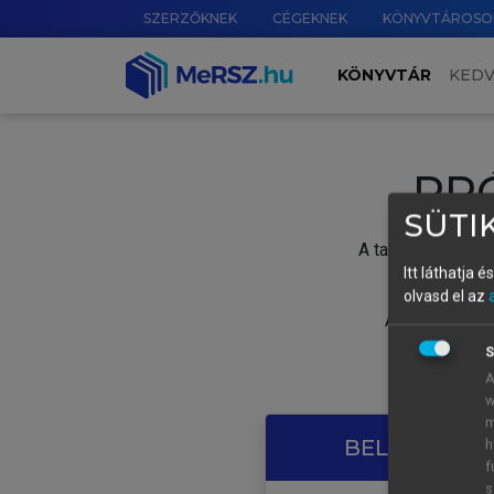
SZERZŐKNEK
CÉGEKNEK
KÖNYVTÁROSO
KÖNYVTÁR
KED
PR
SÜTIK
A tartalom megtek
Itt láthatja 
olvasd el az
A próbaidősza
S
A
w
m
BELÉPÉS SAJ
h
f
s