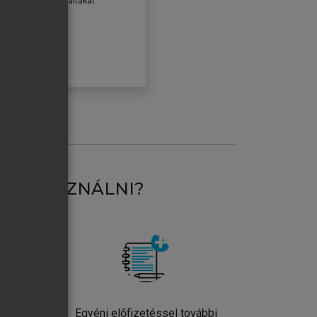
erződéseiben foglaltakat
ogadom.
ÓBÁLOM
AT HASZNÁLNI?
ntos
Egyéni előfizetéssel további