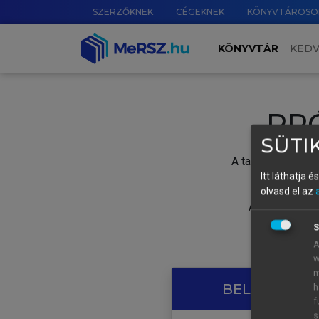
SZERZŐKNEK
CÉGEKNEK
KÖNYVTÁROSO
KÖNYVTÁR
KED
PR
SÜTIK
A tartalom megtek
Itt láthatja 
olvasd el az
A próbaidősza
S
A
w
m
BELÉPÉS SAJ
h
f
s