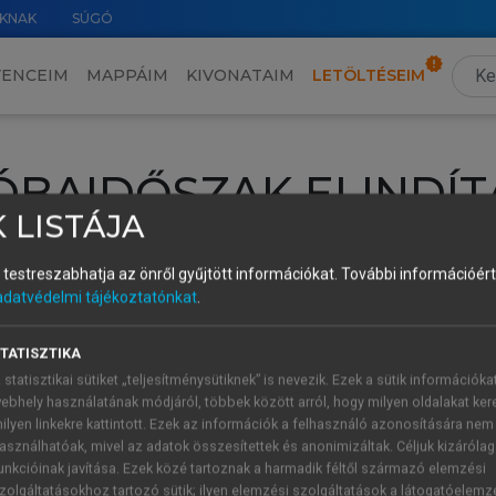
KNAK
SÚGÓ
VENCEIM
MAPPÁIM
KIVONATAIM
LETÖLTÉSEIM
ÓBAIDŐSZAK ELINDÍT
 LISTÁJA
intéséhez lépj be a saját fiókoddal, iskolai azonosítóddal vagy ú
és testreszabhatja az önről gyűjtött információkat.
További információért 
Új felhasználóként
1 óra díjmentes hozzáférésre
vagy jogosult
adatvédelmi tájékoztatónkat
.
k elindításához,
jelentkezz
be meglévő fiókoddal,
vagy hozz lé
A regisztráció után a
próbaidőszak
automatikusan
elindul.
TATISZTIKA
 statisztikai sütiket „teljesítménysütiknek” is nevezik. Ezek a sütik információka
ebhely használatának módjáról, többek között arról, hogy milyen oldalakat kere
ilyen linkekre kattintott. Ezek az információk a felhasználó azonosítására nem
ÚJ FIÓK 
ÁT FIÓKKAL
asználhatóak, mivel az adatok összesítettek és anonimizáltak. Céljuk kizáróla
1 óra díjme
unkcióinak javítása. Ezek közé tartoznak a harmadik féltől származó elemzési
zolgáltatásokhoz tartozó sütik; ilyen elemzési szolgáltatások a látogatóelemz