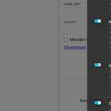
h
E-MAIL-CÍM
↓
JELSZÓ
E
m
a
Maradjon belépve
h
Elfelejtettem a jelszavamat
m
↓
BELÉ
M
E
h
t
↓
TANULÓ
Belépés intézmén
Ö
H