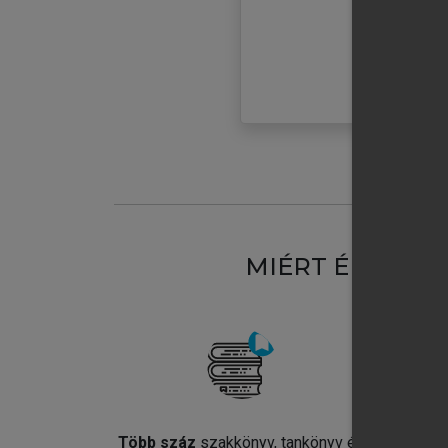
MIÉRT ÉRDEME
Több száz
szakkönyv, tankönyv és
Jel