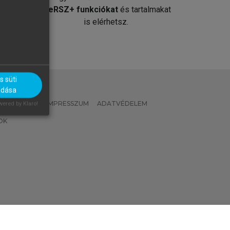
át
MeRSZ+ funkciókat
és tartalmakat
is elérhetsz.
 süti
adása
 IRÁNYELVEK
IMPRESSZUM
ADATVÉDELEM
ered by Klaro!
OK