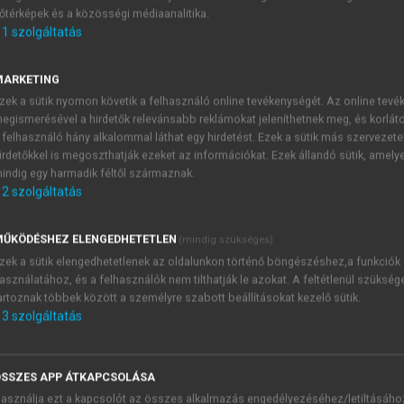
őtérképek és a közösségi médiaanalitika.
E-MAIL-CÍM
1
szolgáltatás
MARKETING
NÉV
zek a sütik nyomon követik a felhasználó online tevékenységét. Az online tev
egismerésével a hirdetők relevánsabb reklámokat jeleníthetnek meg, és korlát
 felhasználó hány alkalommal láthat egy hirdetést. Ezek a sütik más szervezete
JELSZÓ
irdetőkkel is megoszthatják ezeket az információkat. Ezek állandó sütik, amely
indig egy harmadik féltől származnak.
2
szolgáltatás
JELSZÓ ÚJRA
PÉS
ŰKÖDÉSHEZ ELENGEDHETETLEN
(mindig szükséges)
zek a sütik elengedhetetlenek az oldalunkon történő böngészéshez,a funkciók
asználatához, és a felhasználók nem tilthatják le azokat. A feltétlenül szükség
Kérek értesítést a MeRSZ új
artoznak többek között a személyre szabott beállításokat kezelő sütik.
Kérek értesítést az Akadémi
3
szolgáltatás
akcióiról.
 VAGY?
Az
Adatkezelési tájékozta
yi azonosítóval
veszem és elfogadom.
SSZES APP ÁTKAPCSOLÁSA
Az
Általános vásárlási felt
asználja ezt a kapcsolót az összes alkalmazás engedélyezéséhez/letiltásáho