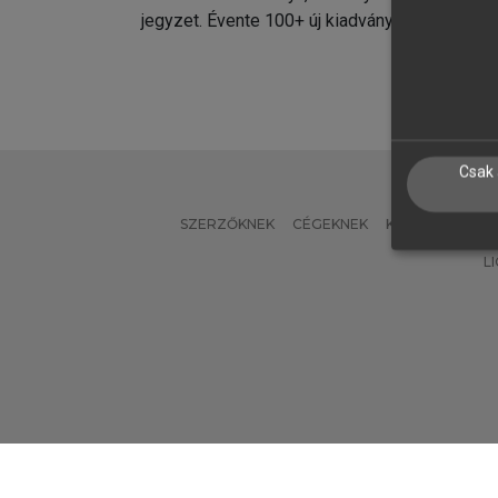
jegyzet. Évente 100+ új kiadvány.
kiadvá
Csak 
SZERZŐKNEK
CÉGEKNEK
KÖNYVTÁROSO
L
Verzió: 2.7.2