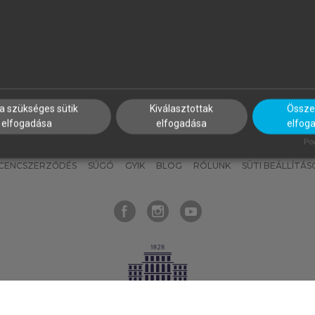
nyokat, hogy bármikor azonnal
részeket, és
készíts
saj
hozzájuk férhess!
jegyzeteket!
a szükséges sütik
Kiválasztottak
Összes
elfogadása
elfogadása
elfog
KNAK
SZERKESZTÉSI ÉS LEKTORÁLÁSI ALAPELVEK
MI – ÁLTALÁNOS
Pow
ICENCSZERZŐDÉS
SÚGÓ
GYIK
BLOG
RÓLUNK
SÜTI BEÁLLÍTÁS