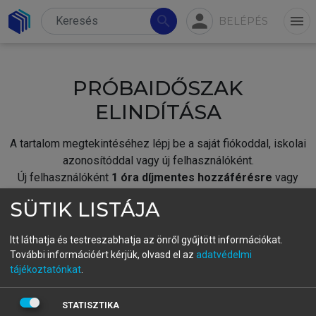
person
search
menu
BELÉPÉS
PRÓBAIDŐSZAK
ELINDÍTÁSA
A tartalom megtekintéséhez lépj be a saját fiókoddal, iskolai
azonosítóddal vagy új felhasználóként.
Új felhasználóként
1 óra díjmentes hozzáférésre
vagy
jogosult.
SÜTIK LISTÁJA
A próbaidőszak elindításához,
jelentkezz
be meglévő
fiókoddal,
vagy hozz létre új fiókot.
Itt láthatja és testreszabhatja az önről gyűjtött információkat.
További információért kérjük, olvasd el az
adatvédelmi
A regisztráció után a
próbaidőszak
automatikusan
elindul.
tájékoztatónkat
.
BELÉPÉS SAJÁT FIÓKKAL
STATISZTIKA