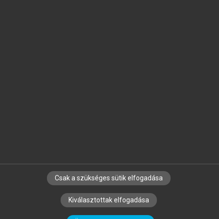
Jelöld meg a számodra fontos részeket, és
készíts
saját
jegyzeteket!
Egyéni előfizetéssel további
MeRSZ+ funkciókat
és
tartalmakat is elérhetsz.
Csak a szükséges sütik elfogadása
SZERZŐKNEK
CÉGEKNEK
KÖNYVTÁROSOKNAK
Kiválasztottak elfogadása
SZERKESZTÉSI ÉS LEKTORÁLÁSI ALAPELVEK