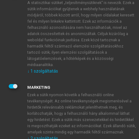
A statisztikai sütiket „teljesítménysütiknek” is nevezik. Ezek a
sütik információkat gyűjtenek a webhely használatának
módjáról, többek között arról, hogy milyen oldalakat keresett
ÚJ FIÓK LÉTREHOZÁSA
fel és milyen linkekre kattintott. Ezek az információk a
1 óra díjmentes hozzáférés
felhasználó azonosítására nem használhatóak, mivel az
adatok összesítettek és anonimizáltak. Céljuk kizárólag a
weboldal funkcióinak javítása. Ezek közé tartoznak a
E-MAIL-CÍM
harmadik féltől származó elemzési szolgáltatásokhoz
tartozó sütik; ilyen elemzési szolgáltatások a
látogatóelemzések, a hőtérképek és a közösségi
NÉV
médiaanalitika.
↓
1
szolgáltatás
JELSZÓ
MARKETING
Ezek a sütik nyomon követik a felhasználó online
tevékenységét. Az online tevékenységek megismerésével a
JELSZÓ ÚJRA
hirdetők relevánsabb reklámokat jeleníthetnek meg, és
korlátozhatják, hogy a felhasználó hány alkalommal láthat
egy hirdetést. Ezek a sütik más szervezetekkel és hirdetőkkel
is megoszthatják ezeket az információkat. Ezek állandó sütik,
Kérek értesítést a MeRSZ újdonságairól, akcióiról.
amelyek szinte mindig egy harmadik féltől származnak.
↓
2
szolgáltatás