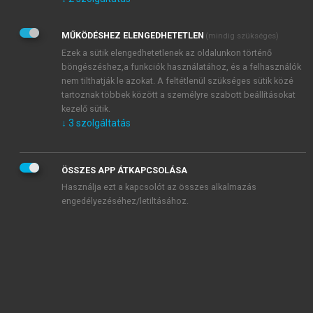
Kérek értesítést az Akadémiai Kiadó Zrt. újdonságairól,
akcióiról.
MŰKÖDÉSHEZ ELENGEDHETETLEN
(mindig szükséges)
Az
Adatkezelési tájékoztatóban
foglaltakat tudomásul
veszem és elfogadom.
Ezek a sütik elengedhetetlenek az oldalunkon történő
Az
Általános vásárlási feltételeket
, valamint a
szotar.net
és a
böngészéshez,a funkciók használatához, és a felhasználók
mersz.hu
oldalak licencszerződéseiben foglaltakat
nem tilthatják le azokat. A feltétlenül szükséges sütik közé
tudomásul veszem és elfogadom.
tartoznak többek között a személyre szabott beállításokat
kezelő sütik.
↓
3
szolgáltatás
KIPRÓBÁLOM
ÖSSZES APP ÁTKAPCSOLÁSA
Használja ezt a kapcsolót az összes alkalmazás
engedélyezéséhez/letiltásához.
MIÉRT ÉRDEMES A MERSZ ONLINE
OKOSKÖNYVTÁRAT HASZNÁLNI?