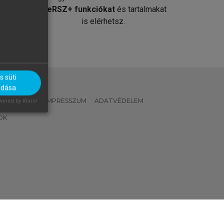
át
MeRSZ+ funkciókat
és tartalmakat
is elérhetsz.
 süti
adása
 IRÁNYELVEK
IMPRESSZUM
ADATVÉDELEM
ered by Klaro!
OK