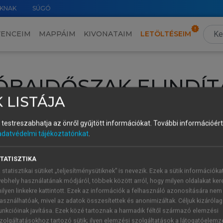
KNAK
SÚGÓ
VENCEIM
MAPPÁIM
KIVONATAIM
LETÖLTÉSEIM
ÓBAIDŐSZAK ELINDÍT
 LISTÁJA
intéséhez lépj be a saját fiókoddal, iskolai azonosítóddal vagy ú
és testreszabhatja az önről gyűjtött információkat.
További információért 
Új felhasználóként
1 óra díjmentes hozzáférésre
vagy jogosult
adatvédelmi tájékoztatónkat
.
k elindításához,
jelentkezz
be meglévő fiókoddal,
vagy hozz lé
A regisztráció után a
próbaidőszak
automatikusan
elindul.
TATISZTIKA
 statisztikai sütiket „teljesítménysütiknek” is nevezik. Ezek a sütik információka
ebhely használatának módjáról, többek között arról, hogy milyen oldalakat kere
ilyen linkekre kattintott. Ezek az információk a felhasználó azonosítására nem
ÚJ FIÓK 
ÁT FIÓKKAL
asználhatóak, mivel az adatok összesítettek és anonimizáltak. Céljuk kizáróla
1 óra díjme
unkcióinak javítása. Ezek közé tartoznak a harmadik féltől származó elemzési
zolgáltatásokhoz tartozó sütik; ilyen elemzési szolgáltatások a látogatóelemz