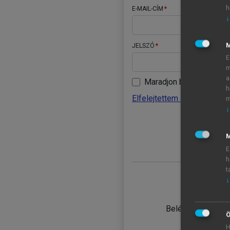
h
E-MAIL-CÍM
↓
JELSZÓ
E
m
a
Maradjon belépve
h
Elfelejtettem a jelszavamat
m
↓
BELÉ
M
E
h
t
↓
TANULÓ
Belépés intézmén
Ö
H