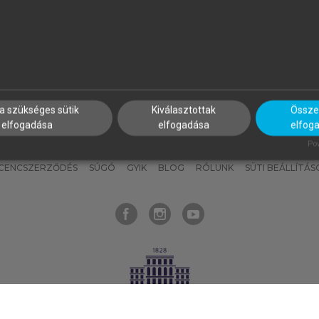
nyokat, hogy bármikor azonnal
részeket, és
készíts
saj
hozzájuk férhess!
jegyzeteket!
a szükséges sütik
Kiválasztottak
Összes
elfogadása
elfogadása
elfog
KNAK
SZERKESZTÉSI ÉS LEKTORÁLÁSI ALAPELVEK
MI – ÁLTALÁNOS
Pow
ICENCSZERZŐDÉS
SÚGÓ
GYIK
BLOG
RÓLUNK
SÜTI BEÁLLÍTÁS