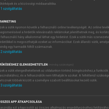
őtérképek és a közösségi médiaanalitika.
E-MAIL-CÍM
1
szolgáltatás
MARKETING
NÉV
zek a sütik nyomon követik a felhasználó online tevékenységét. Az online tev
egismerésével a hirdetők relevánsabb reklámokat jeleníthetnek meg, és korlát
 felhasználó hány alkalommal láthat egy hirdetést. Ezek a sütik más szervezete
JELSZÓ
irdetőkkel is megoszthatják ezeket az információkat. Ezek állandó sütik, amely
indig egy harmadik féltől származnak.
2
szolgáltatás
JELSZÓ ÚJRA
PÉS
ŰKÖDÉSHEZ ELENGEDHETETLEN
(mindig szükséges)
zek a sütik elengedhetetlenek az oldalunkon történő böngészéshez,a funkciók
asználatához, és a felhasználók nem tilthatják le azokat. A feltétlenül szükség
Kérek értesítést a MeRSZ új
artoznak többek között a személyre szabott beállításokat kezelő sütik.
Kérek értesítést az Akadémi
3
szolgáltatás
akcióiról.
 VAGY?
Az
Adatkezelési tájékozta
yi azonosítóval
veszem és elfogadom.
SSZES APP ÁTKAPCSOLÁSA
Az
Általános vásárlási felt
asználja ezt a kapcsolót az összes alkalmazás engedélyezéséhez/letiltásáho