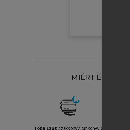
MIÉRT ÉRDEME
Több száz
szakkönyv, tankönyv és
Jel