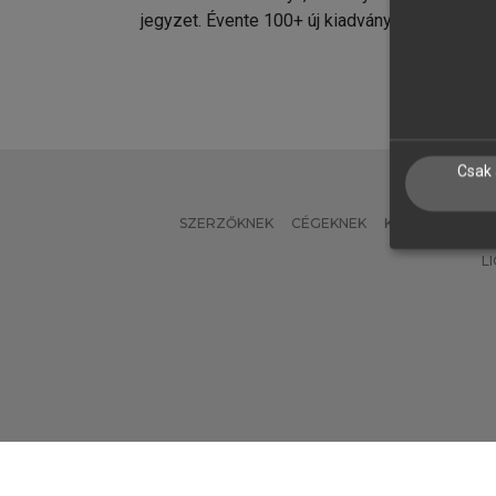
jegyzet. Évente 100+ új kiadvány.
kiadvá
Csak 
SZERZŐKNEK
CÉGEKNEK
KÖNYVTÁROSO
L
Verzió: 2.7.2