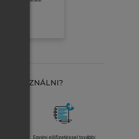
erződéseiben foglaltakat
ogadom.
ÓBÁLOM
AT HASZNÁLNI?
ntos
Egyéni előfizetéssel további