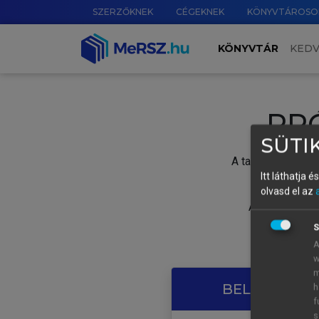
SZERZŐKNEK
CÉGEKNEK
KÖNYVTÁROSO
KÖNYVTÁR
KED
PR
SÜTIK
A tartalom megtek
Itt láthatja 
olvasd el az
A próbaidősza
S
A
w
m
BELÉPÉS SAJ
h
f
s