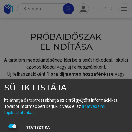
person
search
menu
BELÉPÉS
PRÓBAIDŐSZAK
ELINDÍTÁSA
A tartalom megtekintéséhez lépj be a saját fiókoddal, iskolai
azonosítóddal vagy új felhasználóként.
Új felhasználóként
1 óra díjmentes hozzáférésre
vagy
jogosult.
SÜTIK LISTÁJA
A próbaidőszak elindításához,
jelentkezz
be meglévő
fiókoddal,
vagy hozz létre új fiókot.
Itt láthatja és testreszabhatja az önről gyűjtött információkat.
További információért kérjük, olvasd el az
adatvédelmi
A regisztráció után a
próbaidőszak
automatikusan
elindul.
tájékoztatónkat
.
BELÉPÉS SAJÁT FIÓKKAL
STATISZTIKA