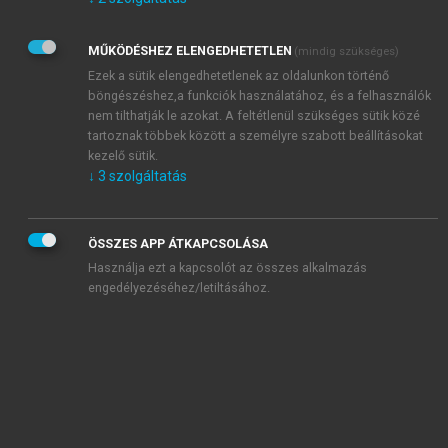
Kérek értesítést az Akadémiai Kiadó Zrt. újdonságairól,
akcióiról.
MŰKÖDÉSHEZ ELENGEDHETETLEN
(mindig szükséges)
Az
Adatkezelési tájékoztatóban
foglaltakat tudomásul
veszem és elfogadom.
Ezek a sütik elengedhetetlenek az oldalunkon történő
Az
Általános vásárlási feltételeket
, valamint a
szotar.net
és a
böngészéshez,a funkciók használatához, és a felhasználók
mersz.hu
oldalak licencszerződéseiben foglaltakat
nem tilthatják le azokat. A feltétlenül szükséges sütik közé
tudomásul veszem és elfogadom.
tartoznak többek között a személyre szabott beállításokat
kezelő sütik.
↓
3
szolgáltatás
KIPRÓBÁLOM
ÖSSZES APP ÁTKAPCSOLÁSA
Használja ezt a kapcsolót az összes alkalmazás
engedélyezéséhez/letiltásához.
MIÉRT ÉRDEMES A MERSZ ONLINE
OKOSKÖNYVTÁRAT HASZNÁLNI?