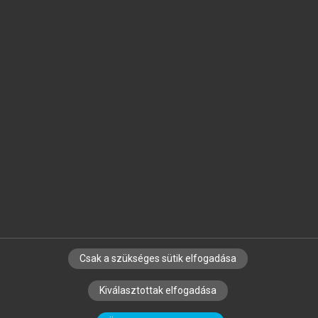
Jelöld meg a számodra fontos részeket, és
készíts
saját
jegyzeteket!
Egyéni előfizetéssel további
MeRSZ+ funkciókat
és
tartalmakat is elérhetsz.
Csak a szükséges sütik elfogadása
SZERZŐKNEK
CÉGEKNEK
KÖNYVTÁROSOKNAK
Kiválasztottak elfogadása
SZERKESZTÉSI ÉS LEKTORÁLÁSI ALAPELVEK