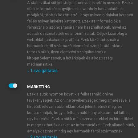
A statisztikai sütiket „teljesítménysütiknek” is nevezik. Ezek a
sütik információkat gyűjtenek a webhely használatának
módjáról, többek között arról, hogy milyen oldalakat keresett
ÚJ FIÓK LÉTREHOZÁSA
fel és milyen linkekre kattintott. Ezek az információk a
1 óra díjmentes hozzáférés
felhasználó azonosítására nem használhatóak, mivel az
adatok összesítettek és anonimizáltak. Céljuk kizárólag a
weboldal funkcióinak javítása. Ezek közé tartoznak a
E-MAIL-CÍM
harmadik féltől származó elemzési szolgáltatásokhoz
tartozó sütik; ilyen elemzési szolgáltatások a
látogatóelemzések, a hőtérképek és a közösségi
NÉV
médiaanalitika.
↓
1
szolgáltatás
JELSZÓ
MARKETING
Ezek a sütik nyomon követik a felhasználó online
tevékenységét. Az online tevékenységek megismerésével a
JELSZÓ ÚJRA
hirdetők relevánsabb reklámokat jeleníthetnek meg, és
korlátozhatják, hogy a felhasználó hány alkalommal láthat
egy hirdetést. Ezek a sütik más szervezetekkel és hirdetőkkel
is megoszthatják ezeket az információkat. Ezek állandó sütik,
Kérek értesítést a MeRSZ újdonságairól, akcióiról.
amelyek szinte mindig egy harmadik féltől származnak.
↓
2
szolgáltatás