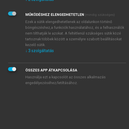
Kérek értesítést az Akadémiai Kiadó Zrt. újdonságairól,
akcióiról.
MŰKÖDÉSHEZ ELENGEDHETETLEN
(mindig szükséges)
Az
Adatkezelési tájékoztatóban
foglaltakat tudomásul
veszem és elfogadom.
Ezek a sütik elengedhetetlenek az oldalunkon történő
Az
Általános vásárlási feltételeket
, valamint a
szotar.net
és a
böngészéshez,a funkciók használatához, és a felhasználók
mersz.hu
oldalak licencszerződéseiben foglaltakat
nem tilthatják le azokat. A feltétlenül szükséges sütik közé
tudomásul veszem és elfogadom.
tartoznak többek között a személyre szabott beállításokat
kezelő sütik.
↓
3
szolgáltatás
KIPRÓBÁLOM
ÖSSZES APP ÁTKAPCSOLÁSA
Használja ezt a kapcsolót az összes alkalmazás
engedélyezéséhez/letiltásához.
MIÉRT ÉRDEMES A MERSZ ONLINE
OKOSKÖNYVTÁRAT HASZNÁLNI?