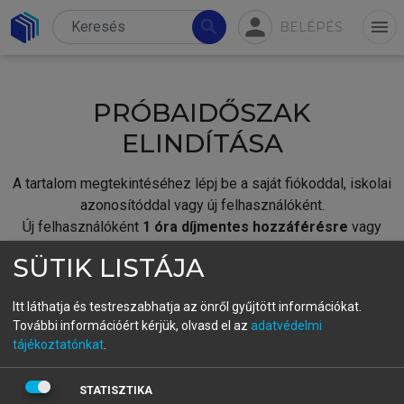
person
search
menu
BELÉPÉS
PRÓBAIDŐSZAK
ELINDÍTÁSA
A tartalom megtekintéséhez lépj be a saját fiókoddal, iskolai
azonosítóddal vagy új felhasználóként.
Új felhasználóként
1 óra díjmentes hozzáférésre
vagy
jogosult.
SÜTIK LISTÁJA
A próbaidőszak elindításához,
jelentkezz
be meglévő
fiókoddal,
vagy hozz létre új fiókot.
Itt láthatja és testreszabhatja az önről gyűjtött információkat.
További információért kérjük, olvasd el az
adatvédelmi
A regisztráció után a
próbaidőszak
automatikusan
elindul.
tájékoztatónkat
.
BELÉPÉS SAJÁT FIÓKKAL
STATISZTIKA