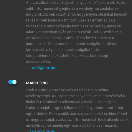
A statisztikai sütiket „teljesítménysütiknek” is nevezik. Ezek a
sütik információkat gyűjtenek a webhely használatának
módjáról, többek között arról, hogy milyen oldalakat keresett
ÚJ FIÓK LÉTREHOZÁSA
fel és milyen linkekre kattintott. Ezek az információk a
1 óra díjmentes hozzáférés
felhasználó azonosítására nem használhatóak, mivel az
adatok összesítettek és anonimizáltak. Céljuk kizárólag a
weboldal funkcióinak javítása. Ezek közé tartoznak a
E-MAIL-CÍM
harmadik féltől származó elemzési szolgáltatásokhoz
tartozó sütik; ilyen elemzési szolgáltatások a
látogatóelemzések, a hőtérképek és a közösségi
NÉV
médiaanalitika.
↓
1
szolgáltatás
JELSZÓ
MARKETING
Ezek a sütik nyomon követik a felhasználó online
tevékenységét. Az online tevékenységek megismerésével a
JELSZÓ ÚJRA
hirdetők relevánsabb reklámokat jeleníthetnek meg, és
korlátozhatják, hogy a felhasználó hány alkalommal láthat
egy hirdetést. Ezek a sütik más szervezetekkel és hirdetőkkel
is megoszthatják ezeket az információkat. Ezek állandó sütik,
Kérek értesítést a MeRSZ újdonságairól, akcióiról.
amelyek szinte mindig egy harmadik féltől származnak.
↓
2
szolgáltatás