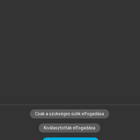
Jelöld meg a számodra fontos részeket, és
készíts
saját
jegyzeteket!
Egyéni előfizetéssel további
MeRSZ+ funkciókat
és
tartalmakat is elérhetsz.
Csak a szükséges sütik elfogadása
SZERZŐKNEK
CÉGEKNEK
KÖNYVTÁROSOKNAK
Kiválasztottak elfogadása
SZERKESZTÉSI ÉS LEKTORÁLÁSI ALAPELVEK