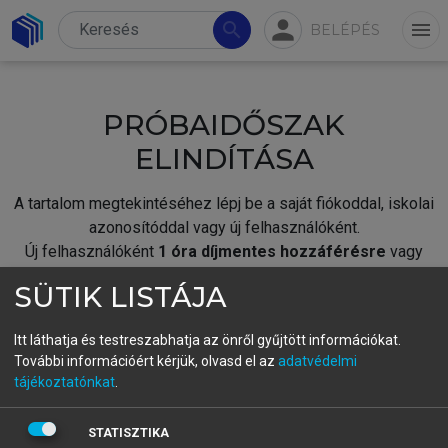
person
search
menu
BELÉPÉS
PRÓBAIDŐSZAK
ELINDÍTÁSA
A tartalom megtekintéséhez lépj be a saját fiókoddal, iskolai
azonosítóddal vagy új felhasználóként.
Új felhasználóként
1 óra díjmentes hozzáférésre
vagy
jogosult.
SÜTIK LISTÁJA
A próbaidőszak elindításához,
jelentkezz
be meglévő
fiókoddal,
vagy hozz létre új fiókot.
Itt láthatja és testreszabhatja az önről gyűjtött információkat.
További információért kérjük, olvasd el az
adatvédelmi
A regisztráció után a
próbaidőszak
automatikusan
elindul.
tájékoztatónkat
.
BELÉPÉS SAJÁT FIÓKKAL
STATISZTIKA