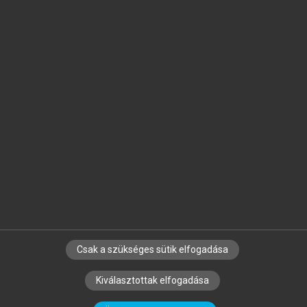
Jelöld meg a számodra fontos részeket, és
készíts
saját
jegyzeteket!
Egyéni előfizetéssel további
MeRSZ+ funkciókat
és
tartalmakat is elérhetsz.
Csak a szükséges sütik elfogadása
SZERZŐKNEK
CÉGEKNEK
KÖNYVTÁROSOKNAK
Kiválasztottak elfogadása
SZERKESZTÉSI ÉS LEKTORÁLÁSI ALAPELVEK