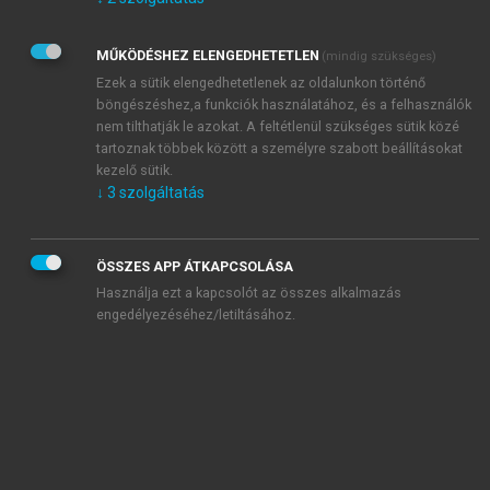
Kérek értesítést az Akadémiai Kiadó Zrt. újdonságairól,
akcióiról.
MŰKÖDÉSHEZ ELENGEDHETETLEN
(mindig szükséges)
Az
Adatkezelési tájékoztatóban
foglaltakat tudomásul
veszem és elfogadom.
Ezek a sütik elengedhetetlenek az oldalunkon történő
Az
Általános vásárlási feltételeket
, valamint a
szotar.net
és a
böngészéshez,a funkciók használatához, és a felhasználók
mersz.hu
oldalak licencszerződéseiben foglaltakat
nem tilthatják le azokat. A feltétlenül szükséges sütik közé
tudomásul veszem és elfogadom.
tartoznak többek között a személyre szabott beállításokat
kezelő sütik.
↓
3
szolgáltatás
KIPRÓBÁLOM
ÖSSZES APP ÁTKAPCSOLÁSA
Használja ezt a kapcsolót az összes alkalmazás
engedélyezéséhez/letiltásához.
MIÉRT ÉRDEMES A MERSZ ONLINE
OKOSKÖNYVTÁRAT HASZNÁLNI?