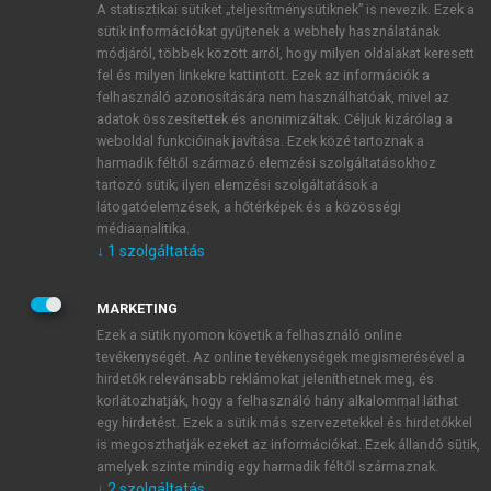
A statisztikai sütiket „teljesítménysütiknek” is nevezik. Ezek a
sütik információkat gyűjtenek a webhely használatának
módjáról, többek között arról, hogy milyen oldalakat keresett
ÚJ FIÓK LÉTREHOZÁSA
fel és milyen linkekre kattintott. Ezek az információk a
1 óra díjmentes hozzáférés
felhasználó azonosítására nem használhatóak, mivel az
adatok összesítettek és anonimizáltak. Céljuk kizárólag a
weboldal funkcióinak javítása. Ezek közé tartoznak a
E-MAIL-CÍM
harmadik féltől származó elemzési szolgáltatásokhoz
tartozó sütik; ilyen elemzési szolgáltatások a
látogatóelemzések, a hőtérképek és a közösségi
NÉV
médiaanalitika.
↓
1
szolgáltatás
JELSZÓ
MARKETING
Ezek a sütik nyomon követik a felhasználó online
tevékenységét. Az online tevékenységek megismerésével a
JELSZÓ ÚJRA
hirdetők relevánsabb reklámokat jeleníthetnek meg, és
korlátozhatják, hogy a felhasználó hány alkalommal láthat
egy hirdetést. Ezek a sütik más szervezetekkel és hirdetőkkel
is megoszthatják ezeket az információkat. Ezek állandó sütik,
Kérek értesítést a MeRSZ újdonságairól, akcióiról.
amelyek szinte mindig egy harmadik féltől származnak.
↓
2
szolgáltatás