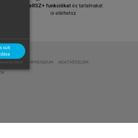
át
MeRSZ+ funkciókat
és tartalmakat
is elérhetsz.
 süti
adása
 IRÁNYELVEK
IMPRESSZUM
ADATVÉDELEM
ered by Klaro!
OK