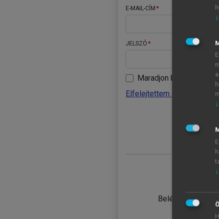
h
E-MAIL-CÍM
↓
JELSZÓ
E
m
a
Maradjon belépve
h
Elfelejtettem a jelszavamat
m
↓
BELÉ
M
E
h
t
↓
TANULÓ
Belépés intézmén
Ö
H