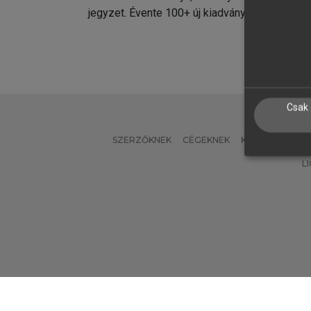
jegyzet. Évente 100+ új kiadvány.
kiadvá
Csak 
SZERZŐKNEK
CÉGEKNEK
KÖNYVTÁROSO
L
Verzió: 2.7.2