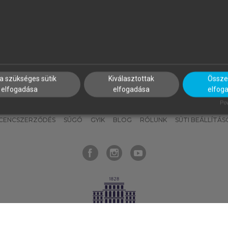
nyokat, hogy bármikor azonnal
részeket, és
készíts
saj
hozzájuk férhess!
jegyzeteket!
a szükséges sütik
Kiválasztottak
Összes
elfogadása
elfogadása
elfog
KNAK
SZERKESZTÉSI ÉS LEKTORÁLÁSI ALAPELVEK
MI – ÁLTALÁNOS
Pow
ICENCSZERZŐDÉS
SÚGÓ
GYIK
BLOG
RÓLUNK
SÜTI BEÁLLÍTÁS