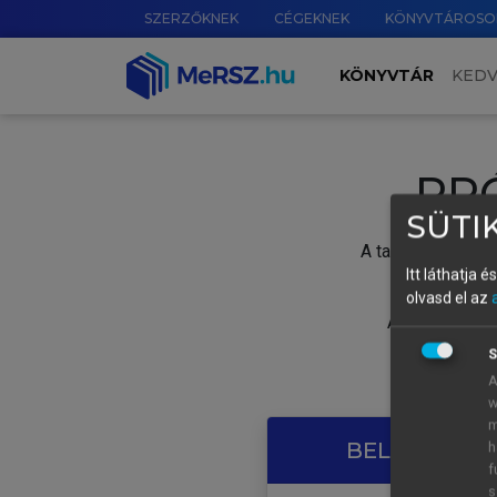
SZERZŐKNEK
CÉGEKNEK
KÖNYVTÁROSO
KÖNYVTÁR
KED
PR
SÜTIK
A tartalom megtek
Itt láthatja 
olvasd el az
A próbaidősza
S
A
w
m
BELÉPÉS SAJ
h
f
s