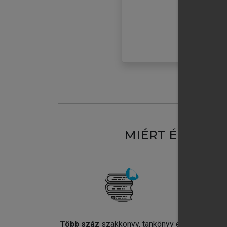
MIÉRT ÉRDEME
Több száz
szakkönyv, tankönyv és
Jel