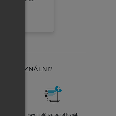
erződéseiben foglaltakat
ogadom.
ÓBÁLOM
AT HASZNÁLNI?
ntos
Egyéni előfizetéssel további