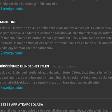
őtérképek és a közösségi médiaanalitika.
E-MAIL-CÍM
1
szolgáltatás
MARKETING
NÉV
zek a sütik nyomon követik a felhasználó online tevékenységét. Az online tev
egismerésével a hirdetők relevánsabb reklámokat jeleníthetnek meg, és korlát
 felhasználó hány alkalommal láthat egy hirdetést. Ezek a sütik más szervezete
JELSZÓ
irdetőkkel is megoszthatják ezeket az információkat. Ezek állandó sütik, amely
indig egy harmadik féltől származnak.
2
szolgáltatás
JELSZÓ ÚJRA
PÉS
ŰKÖDÉSHEZ ELENGEDHETETLEN
(mindig szükséges)
zek a sütik elengedhetetlenek az oldalunkon történő böngészéshez,a funkciók
asználatához, és a felhasználók nem tilthatják le azokat. A feltétlenül szükség
Kérek értesítést a MeRSZ új
artoznak többek között a személyre szabott beállításokat kezelő sütik.
Kérek értesítést az Akadémi
3
szolgáltatás
akcióiról.
 VAGY?
Az
Adatkezelési tájékozta
yi azonosítóval
veszem és elfogadom.
SSZES APP ÁTKAPCSOLÁSA
Az
Általános vásárlási felt
asználja ezt a kapcsolót az összes alkalmazás engedélyezéséhez/letiltásáho