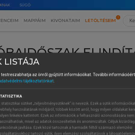
KNAK
SÚGÓ
VENCEIM
MAPPÁIM
KIVONATAIM
LETÖLTÉSEIM
ÓBAIDŐSZAK ELINDÍT
 LISTÁJA
intéséhez lépj be a saját fiókoddal, iskolai azonosítóddal vagy ú
és testreszabhatja az önről gyűjtött információkat.
További információért 
Új felhasználóként
1 óra díjmentes hozzáférésre
vagy jogosult
adatvédelmi tájékoztatónkat
.
k elindításához,
jelentkezz
be meglévő fiókoddal,
vagy hozz lé
A regisztráció után a
próbaidőszak
automatikusan
elindul.
TATISZTIKA
 statisztikai sütiket „teljesítménysütiknek” is nevezik. Ezek a sütik információka
ebhely használatának módjáról, többek között arról, hogy milyen oldalakat kere
ilyen linkekre kattintott. Ezek az információk a felhasználó azonosítására nem
ÚJ FIÓK 
ÁT FIÓKKAL
asználhatóak, mivel az adatok összesítettek és anonimizáltak. Céljuk kizáróla
1 óra díjme
unkcióinak javítása. Ezek közé tartoznak a harmadik féltől származó elemzési
zolgáltatásokhoz tartozó sütik; ilyen elemzési szolgáltatások a látogatóelemz