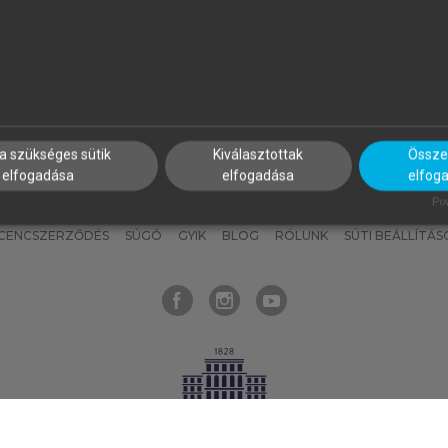
nyokat, hogy bármikor azonnal
részeket, és
készíts
saj
hozzájuk férhess!
jegyzeteket!
a szükséges sütik
Kiválasztottak
Összes
elfogadása
elfogadása
elfog
KNAK
SZERKESZTÉSI ÉS LEKTORÁLÁSI ALAPELVEK
MI – ÁLTALÁNOS
Pow
ICENCSZERZŐDÉS
SÚGÓ
GYIK
BLOG
RÓLUNK
SÜTI BEÁLLÍTÁS