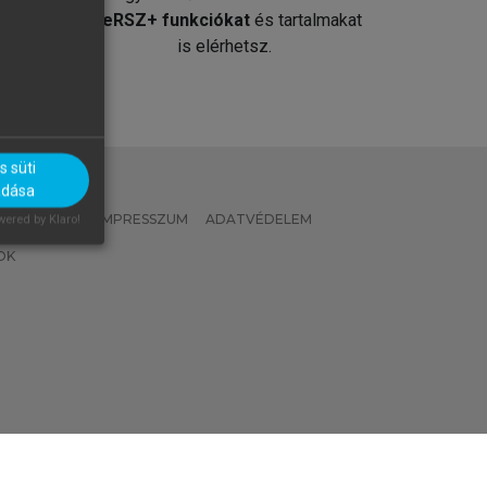
át
MeRSZ+ funkciókat
és tartalmakat
is elérhetsz.
 süti
adása
 IRÁNYELVEK
IMPRESSZUM
ADATVÉDELEM
ered by Klaro!
OK