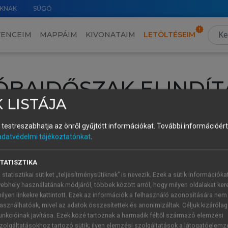
KNAK
SÚGÓ
VENCEIM
MAPPÁIM
KIVONATAIM
LETÖLTÉSEIM
ÓBAIDŐSZAK ELINDÍT
 LISTÁJA
intéséhez lépj be a saját fiókoddal, iskolai azonosítóddal vagy ú
és testreszabhatja az önről gyűjtött információkat.
További információért 
Új felhasználóként
1 óra díjmentes hozzáférésre
vagy jogosult
adatvédelmi tájékoztatónkat
.
k elindításához,
jelentkezz
be meglévő fiókoddal,
vagy hozz lé
A regisztráció után a
próbaidőszak
automatikusan
elindul.
TATISZTIKA
 statisztikai sütiket „teljesítménysütiknek” is nevezik. Ezek a sütik információka
ebhely használatának módjáról, többek között arról, hogy milyen oldalakat kere
ilyen linkekre kattintott. Ezek az információk a felhasználó azonosítására nem
ÚJ FIÓK 
ÁT FIÓKKAL
asználhatóak, mivel az adatok összesítettek és anonimizáltak. Céljuk kizáróla
1 óra díjme
unkcióinak javítása. Ezek közé tartoznak a harmadik féltől származó elemzési
zolgáltatásokhoz tartozó sütik; ilyen elemzési szolgáltatások a látogatóelemz