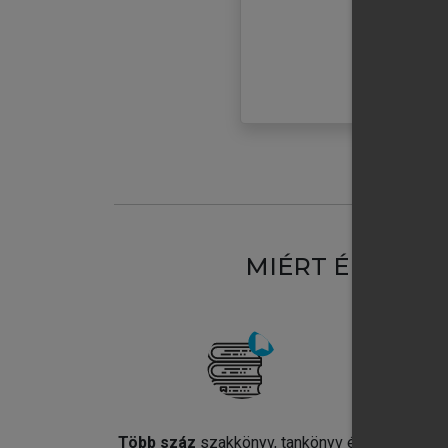
MIÉRT ÉRDEME
Több száz
szakkönyv, tankönyv és
Jel