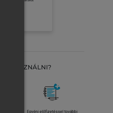
erződéseiben foglaltakat
ogadom.
ÓBÁLOM
AT HASZNÁLNI?
ntos
Egyéni előfizetéssel további