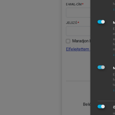
h
E-MAIL-CÍM
↓
JELSZÓ
E
m
a
Maradjon belépve
h
Elfelejtettem a jelszavamat
m
↓
BELÉ
M
E
h
t
↓
TANULÓ
Belépés intézmén
Ö
H