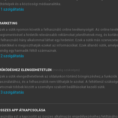
őtérképek és a közösségi médiaanalitika.
E-MAIL-CÍM
1
szolgáltatás
MARKETING
NÉV
zek a sütik nyomon követik a felhasználó online tevékenységét. Az online tev
egismerésével a hirdetők relevánsabb reklámokat jeleníthetnek meg, és korlát
 felhasználó hány alkalommal láthat egy hirdetést. Ezek a sütik más szervezete
JELSZÓ
irdetőkkel is megoszthatják ezeket az információkat. Ezek állandó sütik, amely
indig egy harmadik féltől származnak.
2
szolgáltatás
JELSZÓ ÚJRA
PÉS
ŰKÖDÉSHEZ ELENGEDHETETLEN
(mindig szükséges)
zek a sütik elengedhetetlenek az oldalunkon történő böngészéshez,a funkciók
asználatához, és a felhasználók nem tilthatják le azokat. A feltétlenül szükség
Kérek értesítést a MeRSZ új
artoznak többek között a személyre szabott beállításokat kezelő sütik.
Kérek értesítést az Akadémi
3
szolgáltatás
akcióiról.
 VAGY?
Az
Adatkezelési tájékozta
yi azonosítóval
veszem és elfogadom.
SSZES APP ÁTKAPCSOLÁSA
Az
Általános vásárlási felt
asználja ezt a kapcsolót az összes alkalmazás engedélyezéséhez/letiltásáho