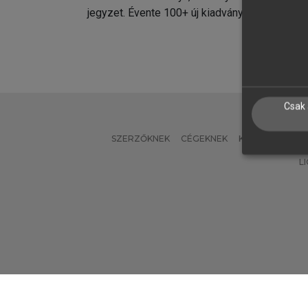
jegyzet. Évente 100+ új kiadvány.
kiadvá
Csak 
SZERZŐKNEK
CÉGEKNEK
KÖNYVTÁROSO
L
Verzió: 2.7.2