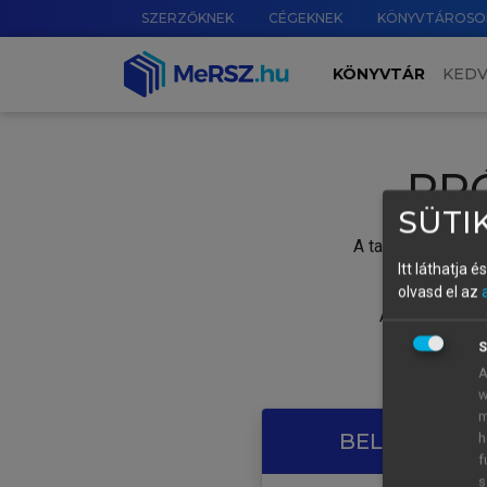
SZERZŐKNEK
CÉGEKNEK
KÖNYVTÁROSO
KÖNYVTÁR
KED
PR
SÜTIK
A tartalom megtek
Itt láthatja 
olvasd el az
A próbaidősza
S
A
w
m
BELÉPÉS SAJ
h
f
s