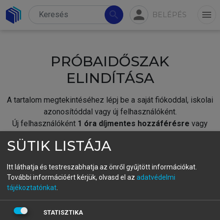
person
search
menu
BELÉPÉS
PRÓBAIDŐSZAK
ELINDÍTÁSA
A tartalom megtekintéséhez lépj be a saját fiókoddal, iskolai
azonosítóddal vagy új felhasználóként.
Új felhasználóként
1 óra díjmentes hozzáférésre
vagy
jogosult.
SÜTIK LISTÁJA
A próbaidőszak elindításához,
jelentkezz
be meglévő
fiókoddal,
vagy hozz létre új fiókot.
Itt láthatja és testreszabhatja az önről gyűjtött információkat.
További információért kérjük, olvasd el az
adatvédelmi
A regisztráció után a
próbaidőszak
automatikusan
elindul.
tájékoztatónkat
.
BELÉPÉS SAJÁT FIÓKKAL
STATISZTIKA