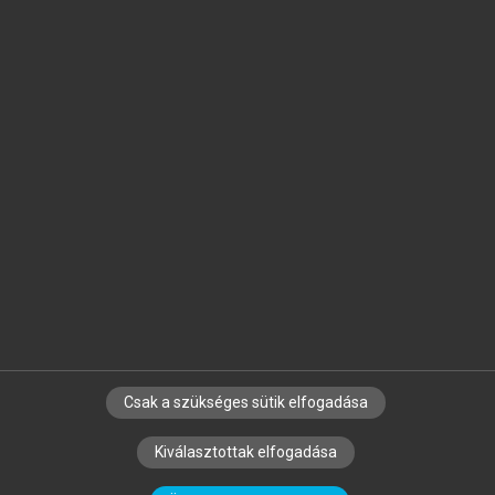
Jelöld meg a számodra fontos részeket, és
készíts
saját
jegyzeteket!
Egyéni előfizetéssel további
MeRSZ+ funkciókat
és
tartalmakat is elérhetsz.
Csak a szükséges sütik elfogadása
SZERZŐKNEK
CÉGEKNEK
KÖNYVTÁROSOKNAK
Kiválasztottak elfogadása
SZERKESZTÉSI ÉS LEKTORÁLÁSI ALAPELVEK