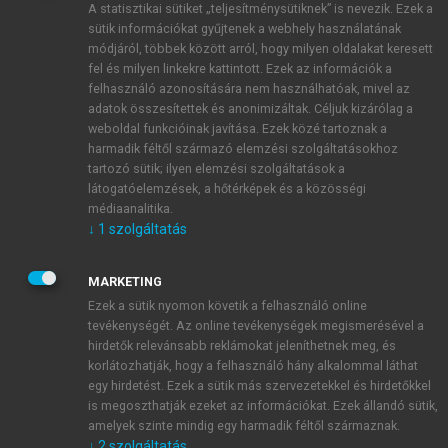
A statisztikai sütiket „teljesítménysütiknek” is nevezik. Ezek a
sütik információkat gyűjtenek a webhely használatának
módjáról, többek között arról, hogy milyen oldalakat keresett
ÚJ FIÓK LÉTREHOZÁSA
fel és milyen linkekre kattintott. Ezek az információk a
1 óra díjmentes hozzáférés
felhasználó azonosítására nem használhatóak, mivel az
adatok összesítettek és anonimizáltak. Céljuk kizárólag a
weboldal funkcióinak javítása. Ezek közé tartoznak a
E-MAIL-CÍM
harmadik féltől származó elemzési szolgáltatásokhoz
tartozó sütik; ilyen elemzési szolgáltatások a
látogatóelemzések, a hőtérképek és a közösségi
NÉV
médiaanalitika.
↓
1
szolgáltatás
JELSZÓ
MARKETING
Ezek a sütik nyomon követik a felhasználó online
tevékenységét. Az online tevékenységek megismerésével a
JELSZÓ ÚJRA
hirdetők relevánsabb reklámokat jeleníthetnek meg, és
korlátozhatják, hogy a felhasználó hány alkalommal láthat
egy hirdetést. Ezek a sütik más szervezetekkel és hirdetőkkel
is megoszthatják ezeket az információkat. Ezek állandó sütik,
Kérek értesítést a MeRSZ újdonságairól, akcióiról.
amelyek szinte mindig egy harmadik féltől származnak.
↓
2
szolgáltatás