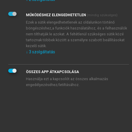
Kérek értesítést az Akadémiai Kiadó Zrt. újdonságairól,
akcióiról.
MŰKÖDÉSHEZ ELENGEDHETETLEN
(mindig szükséges)
Az
Adatkezelési tájékoztatóban
foglaltakat tudomásul
veszem és elfogadom.
Ezek a sütik elengedhetetlenek az oldalunkon történő
Az
Általános vásárlási feltételeket
, valamint a
szotar.net
és a
böngészéshez,a funkciók használatához, és a felhasználók
mersz.hu
oldalak licencszerződéseiben foglaltakat
nem tilthatják le azokat. A feltétlenül szükséges sütik közé
tudomásul veszem és elfogadom.
tartoznak többek között a személyre szabott beállításokat
kezelő sütik.
↓
3
szolgáltatás
KIPRÓBÁLOM
ÖSSZES APP ÁTKAPCSOLÁSA
Használja ezt a kapcsolót az összes alkalmazás
engedélyezéséhez/letiltásához.
MIÉRT ÉRDEMES A MERSZ ONLINE
OKOSKÖNYVTÁRAT HASZNÁLNI?