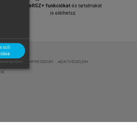
át
MeRSZ+ funkciókat
és tartalmakat
is elérhetsz.
 süti
adása
 IRÁNYELVEK
IMPRESSZUM
ADATVÉDELEM
ered by Klaro!
OK