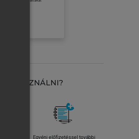
erződéseiben foglaltakat
ogadom.
ÓBÁLOM
AT HASZNÁLNI?
ntos
Egyéni előfizetéssel további