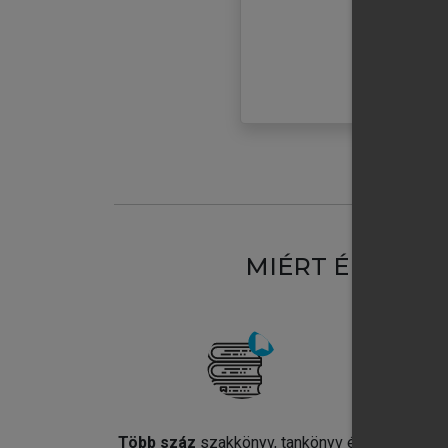
MIÉRT ÉRDEME
Több száz
szakkönyv, tankönyv és
Jel