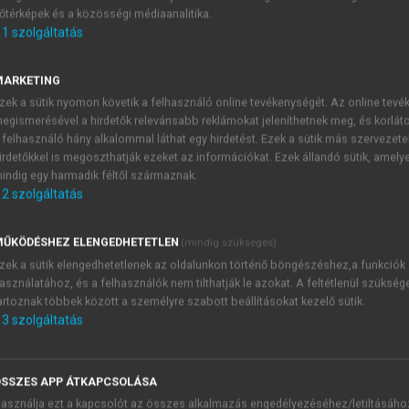
őtérképek és a közösségi médiaanalitika.
E-MAIL-CÍM
1
szolgáltatás
MARKETING
NÉV
zek a sütik nyomon követik a felhasználó online tevékenységét. Az online tev
egismerésével a hirdetők relevánsabb reklámokat jeleníthetnek meg, és korlát
 felhasználó hány alkalommal láthat egy hirdetést. Ezek a sütik más szervezete
JELSZÓ
irdetőkkel is megoszthatják ezeket az információkat. Ezek állandó sütik, amely
indig egy harmadik féltől származnak.
2
szolgáltatás
JELSZÓ ÚJRA
PÉS
ŰKÖDÉSHEZ ELENGEDHETETLEN
(mindig szükséges)
zek a sütik elengedhetetlenek az oldalunkon történő böngészéshez,a funkciók
asználatához, és a felhasználók nem tilthatják le azokat. A feltétlenül szükség
Kérek értesítést a MeRSZ új
artoznak többek között a személyre szabott beállításokat kezelő sütik.
Kérek értesítést az Akadémi
3
szolgáltatás
akcióiról.
 VAGY?
Az
Adatkezelési tájékozta
yi azonosítóval
veszem és elfogadom.
SSZES APP ÁTKAPCSOLÁSA
Az
Általános vásárlási felt
asználja ezt a kapcsolót az összes alkalmazás engedélyezéséhez/letiltásáho