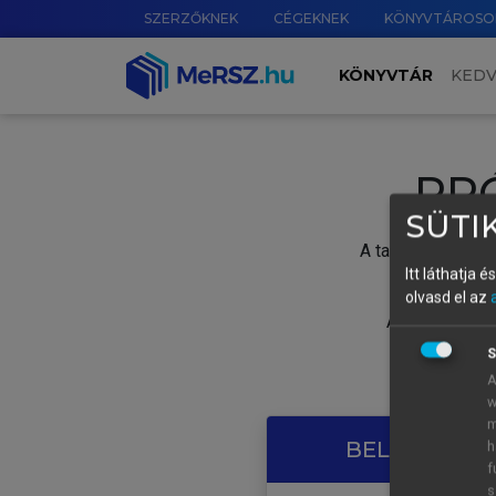
SZERZŐKNEK
CÉGEKNEK
KÖNYVTÁROSO
KÖNYVTÁR
KED
PR
SÜTIK
A tartalom megtek
Itt láthatja 
olvasd el az
A próbaidősza
S
A
w
m
BELÉPÉS SAJ
h
f
s