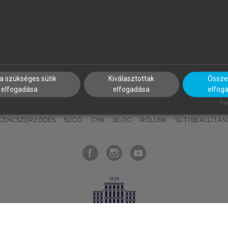
nyokat, hogy bármikor azonnal
részeket, és
készíts
saj
hozzájuk férhess!
jegyzeteket!
a szükséges sütik
Kiválasztottak
Összes
elfogadása
elfogadása
elfog
KNAK
SZERKESZTÉSI ÉS LEKTORÁLÁSI ALAPELVEK
MI – ÁLTALÁNOS
Pow
ICENCSZERZŐDÉS
SÚGÓ
GYIK
BLOG
RÓLUNK
SÜTI BEÁLLÍTÁS