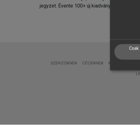
jegyzet. Évente 100+ új kiadvány.
kiadvá
Csak 
SZERZŐKNEK
CÉGEKNEK
KÖNYVTÁROSO
L
Verzió: 2.7.2