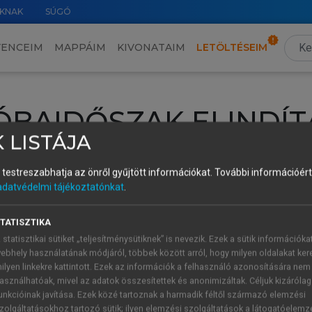
KNAK
SÚGÓ
VENCEIM
MAPPÁIM
KIVONATAIM
LETÖLTÉSEIM
ÓBAIDŐSZAK ELINDÍT
 LISTÁJA
intéséhez lépj be a saját fiókoddal, iskolai azonosítóddal vagy ú
és testreszabhatja az önről gyűjtött információkat.
További információért 
Új felhasználóként
1 óra díjmentes hozzáférésre
vagy jogosult
adatvédelmi tájékoztatónkat
.
k elindításához,
jelentkezz
be meglévő fiókoddal,
vagy hozz lé
A regisztráció után a
próbaidőszak
automatikusan
elindul.
TATISZTIKA
 statisztikai sütiket „teljesítménysütiknek” is nevezik. Ezek a sütik információka
ebhely használatának módjáról, többek között arról, hogy milyen oldalakat kere
ilyen linkekre kattintott. Ezek az információk a felhasználó azonosítására nem
ÚJ FIÓK 
ÁT FIÓKKAL
asználhatóak, mivel az adatok összesítettek és anonimizáltak. Céljuk kizáróla
1 óra díjme
unkcióinak javítása. Ezek közé tartoznak a harmadik féltől származó elemzési
zolgáltatásokhoz tartozó sütik; ilyen elemzési szolgáltatások a látogatóelemz