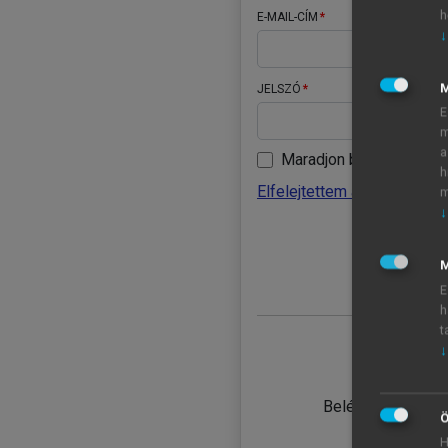
h
E-MAIL-CÍM
↓
JELSZÓ
E
m
a
Maradjon belépve
h
Elfelejtettem a jelszavamat
m
↓
BELÉ
M
E
h
t
↓
TANULÓ
Belépés intézmén
Ö
H