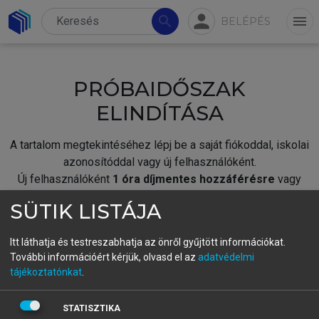
person
search
menu
BELÉPÉS
PRÓBAIDŐSZAK
ELINDÍTÁSA
A tartalom megtekintéséhez lépj be a saját fiókoddal, iskolai
azonosítóddal vagy új felhasználóként.
Új felhasználóként
1 óra díjmentes hozzáférésre
vagy
jogosult.
SÜTIK LISTÁJA
A próbaidőszak elindításához,
jelentkezz
be meglévő
fiókoddal,
vagy hozz létre új fiókot.
Itt láthatja és testreszabhatja az önről gyűjtött információkat.
További információért kérjük, olvasd el az
adatvédelmi
A regisztráció után a
próbaidőszak
automatikusan
elindul.
tájékoztatónkat
.
BELÉPÉS SAJÁT FIÓKKAL
STATISZTIKA