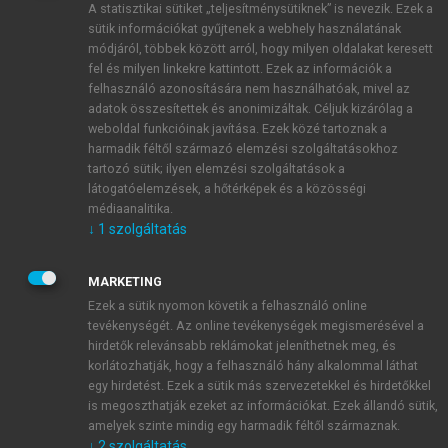
A statisztikai sütiket „teljesítménysütiknek” is nevezik. Ezek a
sütik információkat gyűjtenek a webhely használatának
módjáról, többek között arról, hogy milyen oldalakat keresett
ÚJ FIÓK LÉTREHOZÁSA
fel és milyen linkekre kattintott. Ezek az információk a
1 óra díjmentes hozzáférés
felhasználó azonosítására nem használhatóak, mivel az
adatok összesítettek és anonimizáltak. Céljuk kizárólag a
weboldal funkcióinak javítása. Ezek közé tartoznak a
E-MAIL-CÍM
harmadik féltől származó elemzési szolgáltatásokhoz
tartozó sütik; ilyen elemzési szolgáltatások a
látogatóelemzések, a hőtérképek és a közösségi
NÉV
médiaanalitika.
↓
1
szolgáltatás
JELSZÓ
MARKETING
Ezek a sütik nyomon követik a felhasználó online
tevékenységét. Az online tevékenységek megismerésével a
JELSZÓ ÚJRA
hirdetők relevánsabb reklámokat jeleníthetnek meg, és
korlátozhatják, hogy a felhasználó hány alkalommal láthat
egy hirdetést. Ezek a sütik más szervezetekkel és hirdetőkkel
is megoszthatják ezeket az információkat. Ezek állandó sütik,
Kérek értesítést a MeRSZ újdonságairól, akcióiról.
amelyek szinte mindig egy harmadik féltől származnak.
↓
2
szolgáltatás