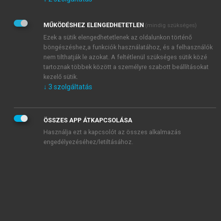
Kérek értesítést az Akadémiai Kiadó Zrt. újdonságairól,
akcióiról.
MŰKÖDÉSHEZ ELENGEDHETETLEN
(mindig szükséges)
Az
Adatkezelési tájékoztatóban
foglaltakat tudomásul
veszem és elfogadom.
Ezek a sütik elengedhetetlenek az oldalunkon történő
Az
Általános vásárlási feltételeket
, valamint a
szotar.net
és a
böngészéshez,a funkciók használatához, és a felhasználók
mersz.hu
oldalak licencszerződéseiben foglaltakat
nem tilthatják le azokat. A feltétlenül szükséges sütik közé
tudomásul veszem és elfogadom.
tartoznak többek között a személyre szabott beállításokat
kezelő sütik.
↓
3
szolgáltatás
KIPRÓBÁLOM
ÖSSZES APP ÁTKAPCSOLÁSA
Használja ezt a kapcsolót az összes alkalmazás
engedélyezéséhez/letiltásához.
MIÉRT ÉRDEMES A MERSZ ONLINE
OKOSKÖNYVTÁRAT HASZNÁLNI?