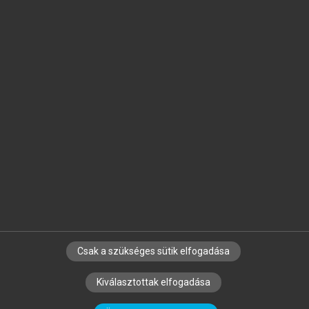
Jelöld meg a számodra fontos részeket, és
készíts
saját
jegyzeteket!
Egyéni előfizetéssel további
MeRSZ+ funkciókat
és
tartalmakat is elérhetsz.
Csak a szükséges sütik elfogadása
SZERZŐKNEK
CÉGEKNEK
KÖNYVTÁROSOKNAK
Kiválasztottak elfogadása
SZERKESZTÉSI ÉS LEKTORÁLÁSI ALAPELVEK