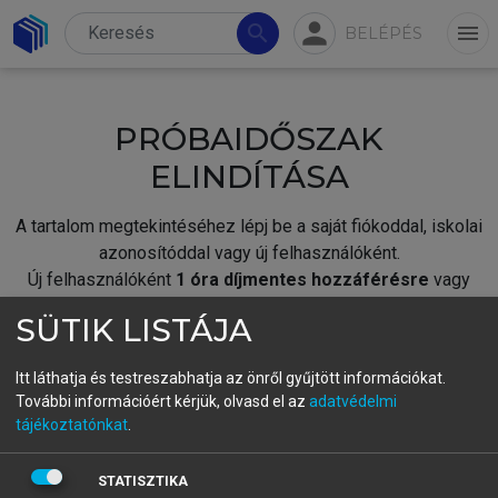
person
search
menu
BELÉPÉS
PRÓBAIDŐSZAK
ELINDÍTÁSA
A tartalom megtekintéséhez lépj be a saját fiókoddal, iskolai
azonosítóddal vagy új felhasználóként.
Új felhasználóként
1 óra díjmentes hozzáférésre
vagy
jogosult.
SÜTIK LISTÁJA
A próbaidőszak elindításához,
jelentkezz
be meglévő
fiókoddal,
vagy hozz létre új fiókot.
Itt láthatja és testreszabhatja az önről gyűjtött információkat.
További információért kérjük, olvasd el az
adatvédelmi
A regisztráció után a
próbaidőszak
automatikusan
elindul.
tájékoztatónkat
.
BELÉPÉS SAJÁT FIÓKKAL
STATISZTIKA