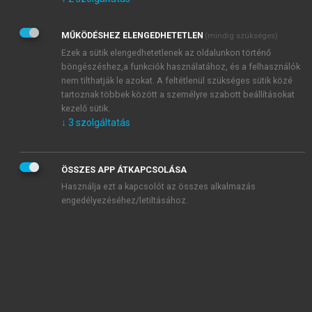
Kérek értesítést az Akadémiai Kiadó Zrt. újdonságairól,
akcióiról.
MŰKÖDÉSHEZ ELENGEDHETETLEN
(mindig szükséges)
Az
Adatkezelési tájékoztatóban
foglaltakat tudomásul
veszem és elfogadom.
Ezek a sütik elengedhetetlenek az oldalunkon történő
Az
Általános vásárlási feltételeket
, valamint a
szotar.net
és a
böngészéshez,a funkciók használatához, és a felhasználók
mersz.hu
oldalak licencszerződéseiben foglaltakat
nem tilthatják le azokat. A feltétlenül szükséges sütik közé
tudomásul veszem és elfogadom.
tartoznak többek között a személyre szabott beállításokat
kezelő sütik.
↓
3
szolgáltatás
KIPRÓBÁLOM
ÖSSZES APP ÁTKAPCSOLÁSA
Használja ezt a kapcsolót az összes alkalmazás
engedélyezéséhez/letiltásához.
MIÉRT ÉRDEMES A MERSZ ONLINE
OKOSKÖNYVTÁRAT HASZNÁLNI?