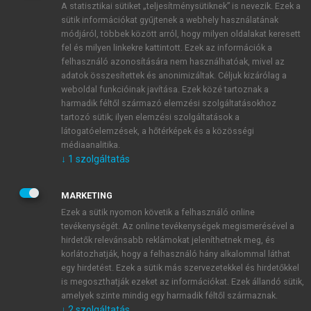
A statisztikai sütiket „teljesítménysütiknek” is nevezik. Ezek a
sütik információkat gyűjtenek a webhely használatának
módjáról, többek között arról, hogy milyen oldalakat keresett
ÚJ FIÓK LÉTREHOZÁSA
fel és milyen linkekre kattintott. Ezek az információk a
1 óra díjmentes hozzáférés
felhasználó azonosítására nem használhatóak, mivel az
adatok összesítettek és anonimizáltak. Céljuk kizárólag a
weboldal funkcióinak javítása. Ezek közé tartoznak a
E-MAIL-CÍM
harmadik féltől származó elemzési szolgáltatásokhoz
tartozó sütik; ilyen elemzési szolgáltatások a
látogatóelemzések, a hőtérképek és a közösségi
NÉV
médiaanalitika.
↓
1
szolgáltatás
JELSZÓ
MARKETING
Ezek a sütik nyomon követik a felhasználó online
tevékenységét. Az online tevékenységek megismerésével a
JELSZÓ ÚJRA
hirdetők relevánsabb reklámokat jeleníthetnek meg, és
korlátozhatják, hogy a felhasználó hány alkalommal láthat
egy hirdetést. Ezek a sütik más szervezetekkel és hirdetőkkel
is megoszthatják ezeket az információkat. Ezek állandó sütik,
Kérek értesítést a MeRSZ újdonságairól, akcióiról.
amelyek szinte mindig egy harmadik féltől származnak.
↓
2
szolgáltatás