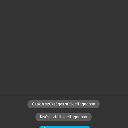
Jelöld meg a számodra fontos részeket, és
készíts
saját
jegyzeteket!
Egyéni előfizetéssel további
MeRSZ+ funkciókat
és
tartalmakat is elérhetsz.
Csak a szükséges sütik elfogadása
SZERZŐKNEK
CÉGEKNEK
KÖNYVTÁROSOKNAK
Kiválasztottak elfogadása
SZERKESZTÉSI ÉS LEKTORÁLÁSI ALAPELVEK