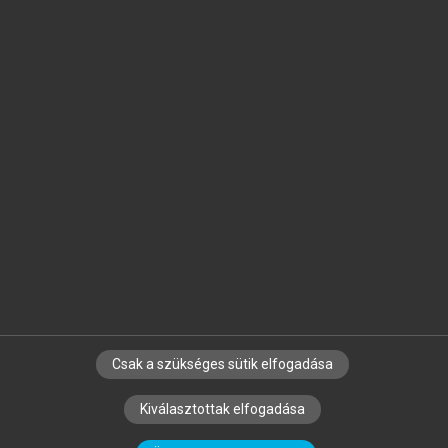
Jelöld meg a számodra fontos részeket, és
készíts
saját
jegyzeteket!
Egyéni előfizetéssel további
MeRSZ+ funkciókat
és
tartalmakat is elérhetsz.
Csak a szükséges sütik elfogadása
SZERZŐKNEK
CÉGEKNEK
KÖNYVTÁROSOKNAK
Kiválasztottak elfogadása
SZERKESZTÉSI ÉS LEKTORÁLÁSI ALAPELVEK