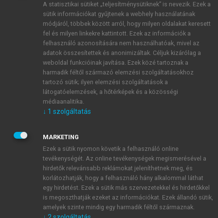
A statisztikai sütiket „teljesítménysütiknek” is nevezik. Ezek a
sütik információkat gyűjtenek a webhely használatának
módjáról, többek között arról, hogy milyen oldalakat keresett
ÚJ FIÓK LÉTREHOZÁSA
fel és milyen linkekre kattintott. Ezek az információk a
1 óra díjmentes hozzáférés
felhasználó azonosítására nem használhatóak, mivel az
adatok összesítettek és anonimizáltak. Céljuk kizárólag a
weboldal funkcióinak javítása. Ezek közé tartoznak a
E-MAIL-CÍM
harmadik féltől származó elemzési szolgáltatásokhoz
tartozó sütik; ilyen elemzési szolgáltatások a
látogatóelemzések, a hőtérképek és a közösségi
NÉV
médiaanalitika.
↓
1
szolgáltatás
JELSZÓ
MARKETING
Ezek a sütik nyomon követik a felhasználó online
tevékenységét. Az online tevékenységek megismerésével a
JELSZÓ ÚJRA
hirdetők relevánsabb reklámokat jeleníthetnek meg, és
korlátozhatják, hogy a felhasználó hány alkalommal láthat
egy hirdetést. Ezek a sütik más szervezetekkel és hirdetőkkel
is megoszthatják ezeket az információkat. Ezek állandó sütik,
Kérek értesítést a MeRSZ újdonságairól, akcióiról.
amelyek szinte mindig egy harmadik féltől származnak.
↓
2
szolgáltatás