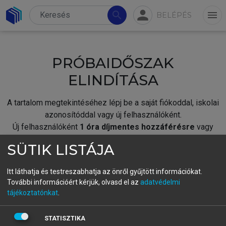
person
search
menu
BELÉPÉS
PRÓBAIDŐSZAK
ELINDÍTÁSA
A tartalom megtekintéséhez lépj be a saját fiókoddal, iskolai
azonosítóddal vagy új felhasználóként.
Új felhasználóként
1 óra díjmentes hozzáférésre
vagy
jogosult.
SÜTIK LISTÁJA
A próbaidőszak elindításához,
jelentkezz
be meglévő
fiókoddal,
vagy hozz létre új fiókot.
Itt láthatja és testreszabhatja az önről gyűjtött információkat.
További információért kérjük, olvasd el az
adatvédelmi
A regisztráció után a
próbaidőszak
automatikusan
elindul.
tájékoztatónkat
.
BELÉPÉS SAJÁT FIÓKKAL
STATISZTIKA