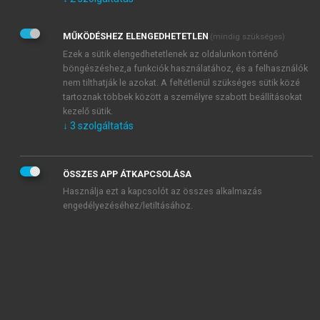
Kérek értesítést az Akadémiai Kiadó Zrt. újdonságairól,
akcióiról.
MŰKÖDÉSHEZ ELENGEDHETETLEN
(mindig szükséges)
Az
Adatkezelési tájékoztatóban
foglaltakat tudomásul
veszem és elfogadom.
Ezek a sütik elengedhetetlenek az oldalunkon történő
Az
Általános vásárlási feltételeket
, valamint a
szotar.net
és a
böngészéshez,a funkciók használatához, és a felhasználók
mersz.hu
oldalak licencszerződéseiben foglaltakat
nem tilthatják le azokat. A feltétlenül szükséges sütik közé
tudomásul veszem és elfogadom.
tartoznak többek között a személyre szabott beállításokat
kezelő sütik.
↓
3
szolgáltatás
KIPRÓBÁLOM
ÖSSZES APP ÁTKAPCSOLÁSA
Használja ezt a kapcsolót az összes alkalmazás
engedélyezéséhez/letiltásához.
MIÉRT ÉRDEMES A MERSZ ONLINE
OKOSKÖNYVTÁRAT HASZNÁLNI?