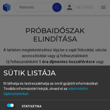
person
search
menu
BELÉPÉS
PRÓBAIDŐSZAK
ELINDÍTÁSA
A tartalom megtekintéséhez lépj be a saját fiókoddal, iskolai
azonosítóddal vagy új felhasználóként.
Új felhasználóként
1 óra díjmentes hozzáférésre
vagy
jogosult.
SÜTIK LISTÁJA
A próbaidőszak elindításához,
jelentkezz
be meglévő
fiókoddal,
vagy hozz létre új fiókot.
Itt láthatja és testreszabhatja az önről gyűjtött információkat.
További információért kérjük, olvasd el az
adatvédelmi
A regisztráció után a
próbaidőszak
automatikusan
elindul.
tájékoztatónkat
.
BELÉPÉS SAJÁT FIÓKKAL
STATISZTIKA