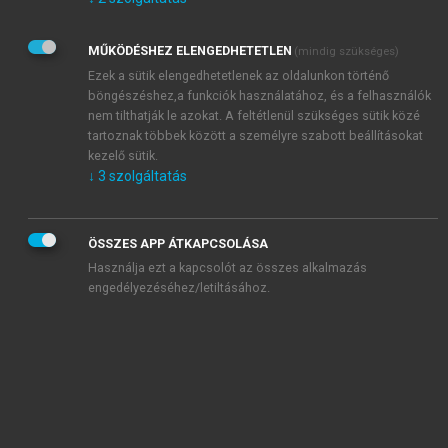
Kérek értesítést az Akadémiai Kiadó Zrt. újdonságairól,
akcióiról.
MŰKÖDÉSHEZ ELENGEDHETETLEN
(mindig szükséges)
Az
Adatkezelési tájékoztatóban
foglaltakat tudomásul
veszem és elfogadom.
Ezek a sütik elengedhetetlenek az oldalunkon történő
Az
Általános vásárlási feltételeket
, valamint a
szotar.net
és a
böngészéshez,a funkciók használatához, és a felhasználók
mersz.hu
oldalak licencszerződéseiben foglaltakat
nem tilthatják le azokat. A feltétlenül szükséges sütik közé
tudomásul veszem és elfogadom.
tartoznak többek között a személyre szabott beállításokat
kezelő sütik.
↓
3
szolgáltatás
KIPRÓBÁLOM
ÖSSZES APP ÁTKAPCSOLÁSA
Használja ezt a kapcsolót az összes alkalmazás
engedélyezéséhez/letiltásához.
MIÉRT ÉRDEMES A MERSZ ONLINE
OKOSKÖNYVTÁRAT HASZNÁLNI?