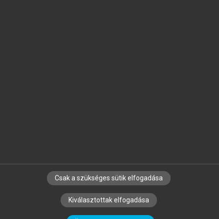
Jelöld meg a számodra fontos részeket, és
készíts
saját
jegyzeteket!
Egyéni előfizetéssel további
MeRSZ+ funkciókat
és
tartalmakat is elérhetsz.
Csak a szükséges sütik elfogadása
SZERZŐKNEK
CÉGEKNEK
KÖNYVTÁROSOKNAK
Kiválasztottak elfogadása
SZERKESZTÉSI ÉS LEKTORÁLÁSI ALAPELVEK