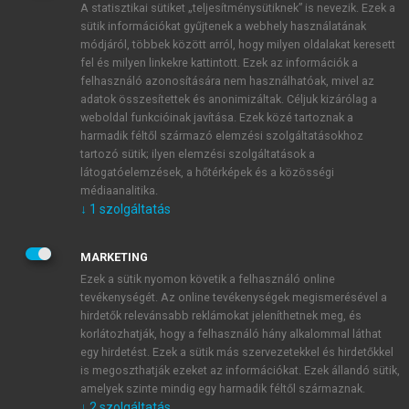
A statisztikai sütiket „teljesítménysütiknek” is nevezik. Ezek a
sütik információkat gyűjtenek a webhely használatának
módjáról, többek között arról, hogy milyen oldalakat keresett
ÚJ FIÓK LÉTREHOZÁSA
fel és milyen linkekre kattintott. Ezek az információk a
1 óra díjmentes hozzáférés
felhasználó azonosítására nem használhatóak, mivel az
adatok összesítettek és anonimizáltak. Céljuk kizárólag a
weboldal funkcióinak javítása. Ezek közé tartoznak a
E-MAIL-CÍM
harmadik féltől származó elemzési szolgáltatásokhoz
tartozó sütik; ilyen elemzési szolgáltatások a
látogatóelemzések, a hőtérképek és a közösségi
NÉV
médiaanalitika.
↓
1
szolgáltatás
JELSZÓ
MARKETING
Ezek a sütik nyomon követik a felhasználó online
tevékenységét. Az online tevékenységek megismerésével a
JELSZÓ ÚJRA
hirdetők relevánsabb reklámokat jeleníthetnek meg, és
korlátozhatják, hogy a felhasználó hány alkalommal láthat
egy hirdetést. Ezek a sütik más szervezetekkel és hirdetőkkel
is megoszthatják ezeket az információkat. Ezek állandó sütik,
Kérek értesítést a MeRSZ újdonságairól, akcióiról.
amelyek szinte mindig egy harmadik féltől származnak.
↓
2
szolgáltatás