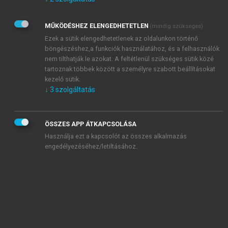
Kérek értesítést az Akadémiai Kiadó Zrt. újdonságairól,
akcióiról.
MŰKÖDÉSHEZ ELENGEDHETETLEN
(mindig szükséges)
Az
Adatkezelési tájékoztatóban
foglaltakat tudomásul
veszem és elfogadom.
Ezek a sütik elengedhetetlenek az oldalunkon történő
Az
Általános vásárlási feltételeket
, valamint a
szotar.net
és a
böngészéshez,a funkciók használatához, és a felhasználók
mersz.hu
oldalak licencszerződéseiben foglaltakat
nem tilthatják le azokat. A feltétlenül szükséges sütik közé
tudomásul veszem és elfogadom.
tartoznak többek között a személyre szabott beállításokat
kezelő sütik.
↓
3
szolgáltatás
KIPRÓBÁLOM
ÖSSZES APP ÁTKAPCSOLÁSA
Használja ezt a kapcsolót az összes alkalmazás
engedélyezéséhez/letiltásához.
MIÉRT ÉRDEMES A MERSZ ONLINE
OKOSKÖNYVTÁRAT HASZNÁLNI?