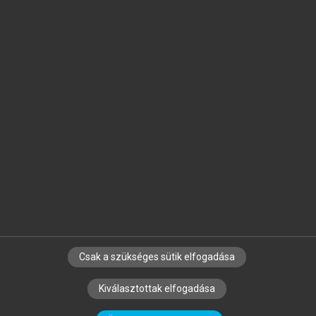
Jelöld meg a számodra fontos részeket, és
készíts
saját
jegyzeteket!
Egyéni előfizetéssel további
MeRSZ+ funkciókat
és
tartalmakat is elérhetsz.
Csak a szükséges sütik elfogadása
SZERZŐKNEK
CÉGEKNEK
KÖNYVTÁROSOKNAK
Kiválasztottak elfogadása
SZERKESZTÉSI ÉS LEKTORÁLÁSI ALAPELVEK