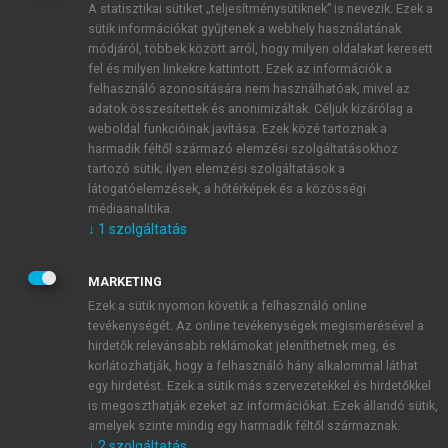
A statisztikai sütiket „teljesítménysütiknek” is nevezik. Ezek a
sütik információkat gyűjtenek a webhely használatának
módjáról, többek között arról, hogy milyen oldalakat keresett
ÚJ FIÓK LÉTREHOZÁSA
fel és milyen linkekre kattintott. Ezek az információk a
1 óra díjmentes hozzáférés
felhasználó azonosítására nem használhatóak, mivel az
adatok összesítettek és anonimizáltak. Céljuk kizárólag a
weboldal funkcióinak javítása. Ezek közé tartoznak a
E-MAIL-CÍM
harmadik féltől származó elemzési szolgáltatásokhoz
tartozó sütik; ilyen elemzési szolgáltatások a
látogatóelemzések, a hőtérképek és a közösségi
NÉV
médiaanalitika.
↓
1
szolgáltatás
JELSZÓ
MARKETING
Ezek a sütik nyomon követik a felhasználó online
tevékenységét. Az online tevékenységek megismerésével a
JELSZÓ ÚJRA
hirdetők relevánsabb reklámokat jeleníthetnek meg, és
korlátozhatják, hogy a felhasználó hány alkalommal láthat
egy hirdetést. Ezek a sütik más szervezetekkel és hirdetőkkel
is megoszthatják ezeket az információkat. Ezek állandó sütik,
Kérek értesítést a MeRSZ újdonságairól, akcióiról.
amelyek szinte mindig egy harmadik féltől származnak.
↓
2
szolgáltatás