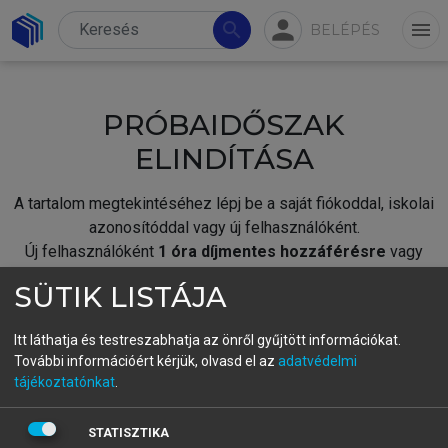
person
search
menu
BELÉPÉS
PRÓBAIDŐSZAK
ELINDÍTÁSA
A tartalom megtekintéséhez lépj be a saját fiókoddal, iskolai
azonosítóddal vagy új felhasználóként.
Új felhasználóként
1 óra díjmentes hozzáférésre
vagy
jogosult.
SÜTIK LISTÁJA
A próbaidőszak elindításához,
jelentkezz
be meglévő
fiókoddal,
vagy hozz létre új fiókot.
Itt láthatja és testreszabhatja az önről gyűjtött információkat.
További információért kérjük, olvasd el az
adatvédelmi
A regisztráció után a
próbaidőszak
automatikusan
elindul.
tájékoztatónkat
.
BELÉPÉS SAJÁT FIÓKKAL
STATISZTIKA