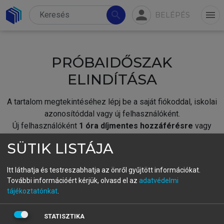
person
search
menu
BELÉPÉS
PRÓBAIDŐSZAK
ELINDÍTÁSA
A tartalom megtekintéséhez lépj be a saját fiókoddal, iskolai
azonosítóddal vagy új felhasználóként.
Új felhasználóként
1 óra díjmentes hozzáférésre
vagy
jogosult.
SÜTIK LISTÁJA
A próbaidőszak elindításához,
jelentkezz
be meglévő
fiókoddal,
vagy hozz létre új fiókot.
Itt láthatja és testreszabhatja az önről gyűjtött információkat.
További információért kérjük, olvasd el az
adatvédelmi
A regisztráció után a
próbaidőszak
automatikusan
elindul.
tájékoztatónkat
.
BELÉPÉS SAJÁT FIÓKKAL
STATISZTIKA